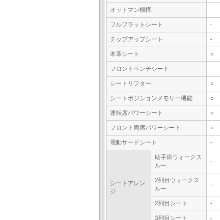
オットマン機構
-
フルフラットシート
-
チップアップシート
-
本革シート
○
フロントベンチシート
-
シートリフター
○
シートポジションメモリー機能
○
運転席パワーシート
○
フロント両席パワーシート
○
電動サードシート
-
助手席ウォークス
-
ルー
2列目ウォークス
シートアレン
-
ルー
ジ
2列目シート
-
3列目シート
-