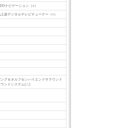
HDDナビゲーション（○）
地上波デジタルテレビチューナー（○）
バング＆オルフセンハイエンドサラウンド
サウンドシステム(△)
△