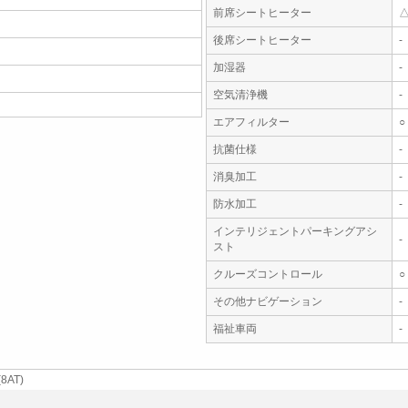
前席シートヒーター
後席シートヒーター
-
加湿器
-
空気清浄機
-
エアフィルター
○
抗菌仕様
-
消臭加工
-
防水加工
-
インテリジェントパーキングアシ
-
スト
クルーズコントロール
○
その他ナビゲーション
-
福祉車両
-
AT)