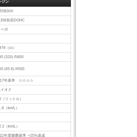
ンジン
55B30A
直列6気筒DOHC
ターボ
979（cc）
35 (320) /5800
50 (45.9) /4500
H17年基準 ☆☆☆☆
ハイオク
70（リットル）
1.6（km/L）
2.2（km/L）
22年度燃費基準 +25%達成