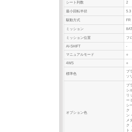
シート列数
2
最小回転半径
5.
駆動方式
FR
ミッション
8A
ミッション位置
フ
AI-SHIFT
-
マニュアルモード
○
4WS
○
ブラ
標準色
ソ
ブ
シ
リ
ー
シ
ク
オプション色
ン
メ
ク
ト