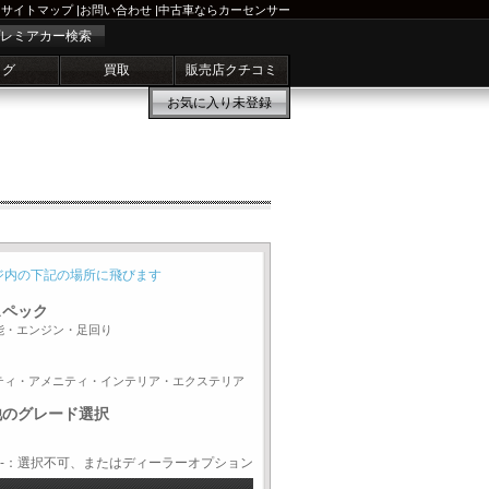
サイトマップ
|
お問い合わせ
|
中古車ならカーセンサー
レミアカー検索
ログ
買取
販売店クチコミ
お気に入り
未登録
ジ内の下記の場所に飛びます
スペック
能・エンジン・足回り
ティ・アメニティ・インテリア・エクステリア
他のグレード選択
-：選択不可、またはディーラーオプション