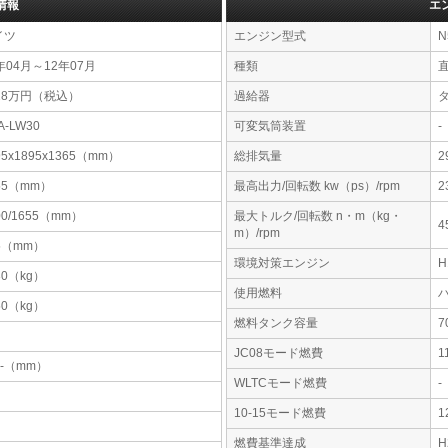
情報
エ
イツ
エンジン型式
N
年04月～12年07月
種類
28万円（税込）
過給器
A-LW30
可変気筒装置
-
95x1895x1365（mm）
総排気量
2
55（mm）
最高出力/回転数 kw（ps）/rpm
2
00/1655（mm）
最大トルク/回転数 n・m（kg・
4
m）/rpm
5（mm）
環境対策エンジン
30（kg）
使用燃料
50（kg）
燃料タンク容量
JC08モード燃費
1
-x-（mm）
WLTCモード燃費
-
10-15モード燃費
1
燃費基準達成
H