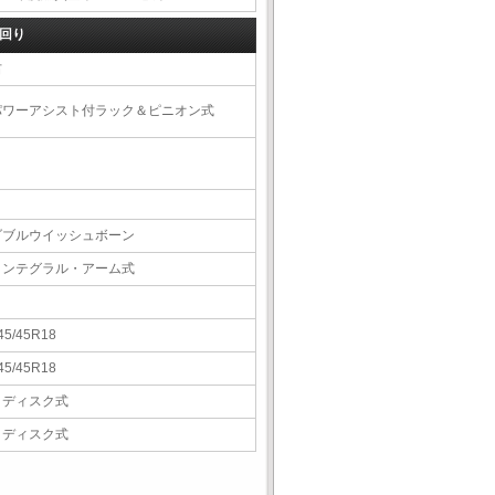
回り
右
パワーアシスト付ラック＆ピニオン式
ダブルウイッシュボーン
インテグラル・アーム式
45/45R18
45/45R18
Ｖディスク式
Ｖディスク式