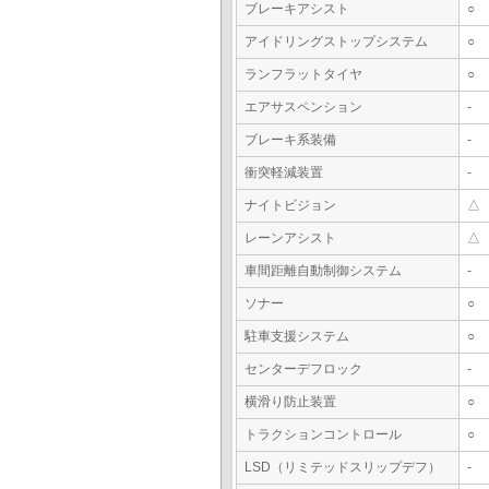
ブレーキアシスト
○
アイドリングストップシステム
○
ランフラットタイヤ
○
エアサスペンション
-
ブレーキ系装備
-
衝突軽減装置
-
ナイトビジョン
△
レーンアシスト
△
車間距離自動制御システム
-
ソナー
○
駐車支援システム
○
センターデフロック
-
横滑り防止装置
○
トラクションコントロール
○
LSD（リミテッドスリップデフ）
-