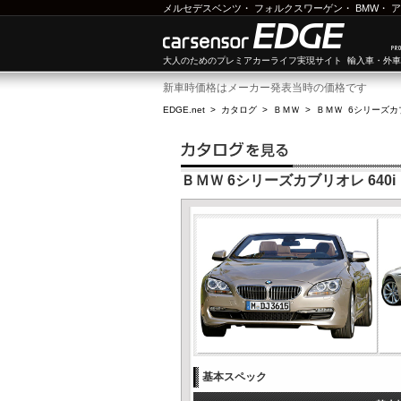
メルセデスベンツ
・
フォルクスワーゲン
・
BMW
・
ア
大人のためのプレミアカーライフ実現サイト 輸入車・外
新車時価格はメーカー発表当時の価格です
EDGE.net
>
カタログ
>
ＢＭＷ
>
ＢＭＷ 6シリーズカ
ＢＭＷ 6シリーズカブリオレ 640i
基本スペック