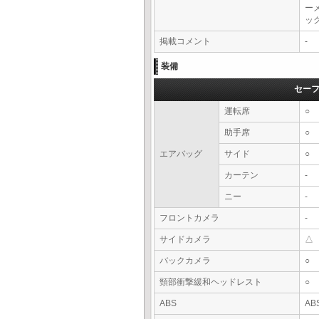
ー
ッ
掲載コメント
-
装備
セー
運転席
○
助手席
○
エアバッグ
サイド
○
カーテン
-
ニー
-
フロントカメラ
-
サイドカメラ
△
バックカメラ
○
頸部衝撃緩和ヘッドレスト
○
ABS
AB