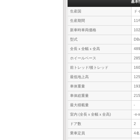
基本
生産国
ド
生産期間
11
新車時車両価格
10
型式
DB
全長ｘ全幅ｘ全高
48
ホイールベース
28
前トレッド/後トレッド
16
最低地上高
12
車体重量
19
車体総重量
21
最大積載量
-
室内 (全長ｘ全幅ｘ全高)
-x
ドア数
2
乗車定員
4名