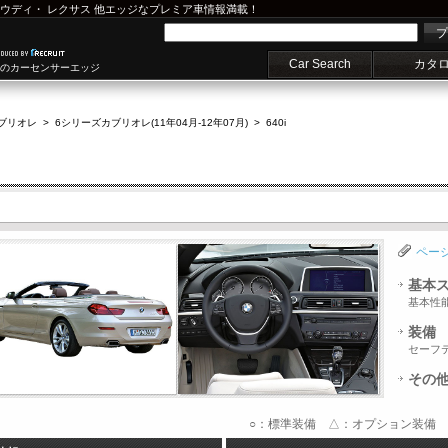
ウディ
・
レクサス
他エッジなプレミア車情報満載！
プ
Car Search
カタ
車のカーセンサーエッジ
ブリオレ
>
6シリーズカブリオレ(11年04月-12年07月)
>
640i
ペー
基本
基本性
装備
セーフ
その
○：標準装備 △：オプション装備 