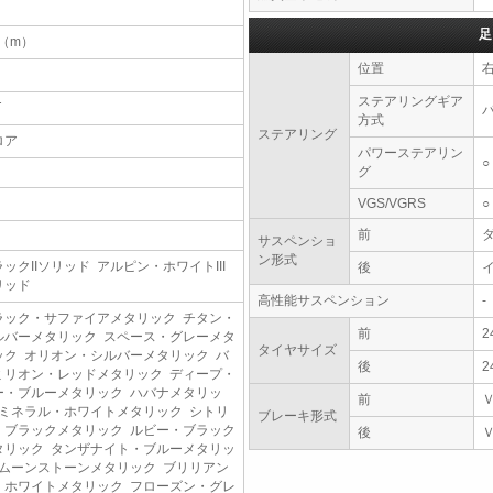
足
3（m）
位置
ステアリングギア
T
方式
ステアリング
ロア
パワーステアリン
○
グ
VGS/VGRS
○
前
サスペンショ
ン形式
ックIIソリッド アルピン・ホワイトIII
後
リッド
高性能サスペンション
-
ラック・サファイアメタリック チタン・
前
2
ルバーメタリック スペース・グレーメタ
タイヤサイズ
ック オリオン・シルバーメタリック バ
後
2
ミリオン・レッドメタリック ディープ・
ー・ブルーメタリック ハバナメタリッ
前
 ミネラル・ホワイトメタリック シトリ
ブレーキ形式
・ブラックメタリック ルビー・ブラック
後
タリック タンザナイト・ブルーメタリッ
 ムーンストーンメタリック ブリリアン
・ホワイトメタリック フローズン・グレ