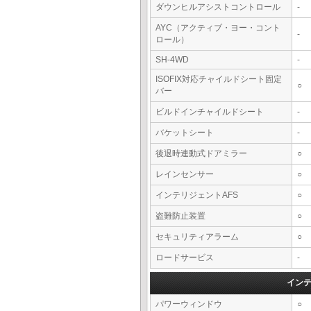
ダウンヒルアシストコントロール
-
AYC（アクティブ・ヨー・コント
-
ロール）
SH-4WD
-
ISOFIX対応チャイルドシート固定
○
バー
ビルドインチャイルドシート
-
バケットシート
-
後退時連動式ドアミラー
○
レインセンサー
○
インテリジェントAFS
○
盗難防止装置
○
セキュリティアラーム
○
ロードサービス
-
イン
パワーウィンドウ
○