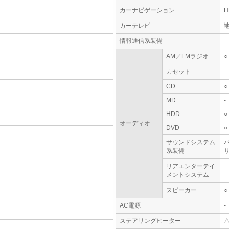
カーナビゲーション
カーテレビ
情報通信系装備
-
AM／FMラジオ
○
カセット
-
CD
○
MD
-
HDD
○
オーディオ
DVD
○
サウンドシステム
系装備
リアエンターテイ
-
メントシステム
スピーカー
○
AC電源
-
ステアリングヒーター