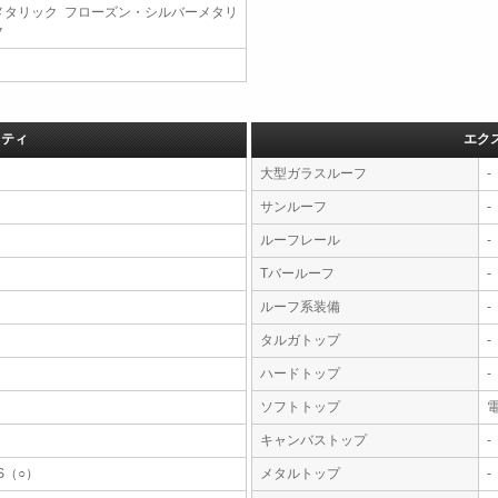
メタリック フローズン・シルバーメタリ
ク
フティ
エク
大型ガラスルーフ
-
サンルーフ
-
ルーフレール
-
Tバールーフ
-
ルーフ系装備
-
タルガトップ
-
ハードトップ
-
ソフトトップ
キャンバストップ
-
S（○）
メタルトップ
-