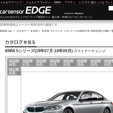
メルセデスベンツ
・
フォルクスワーゲン
・
BMW
・
アウディ
・
レクサス
他エッジなプレミ
大人のためのプレミアカーライフ実現サイト 輸入車・外車のカーセンサーエッジ
新車時価格はメーカー発表当時の価格です
EDGE.net
>
カタログ
>
ＢＭＷ
>
ＢＭＷ 5シリーズ
>
5シリーズ(19年07月-19年09月) のMC一
BMW 5シリーズ(19年07月-19年09月)
のマイナーチェンジ
2023年
2022年
2022年
2022年
2021年
2020年
2020年
2020
04月-
07月-
05月-
01月-
04月-
09月-
05月-
04月-
2017年
02月-