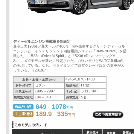
ディーゼルエンジン搭載車を新設定
最高出力190ps／最大トルク400N・mを発生するクリーンディーゼル
エンジンと、インテリジェント四輪駆動システム「BMW xDrive」を搭
載した、「523d xDrive M Spirit」と「523d xDriveツーリングM
Spirit」の2モデルが新たに設定された。力強い走りとWLTC15.6km/L
の実現している。なお、同タイミングで既存グレード設定の変更が入
っている。（2019.7）
4945×1870×1480
セダン
FR他
1995～2997
フロア8AT
184～340
5名
649
1078
～
万円
189.9
335
～
万円
新車価格
最高出
排気量