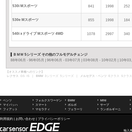
530i Mスポーツ
841
1998
252
530e Mスポーツ
855
1998
184
540i xドライブ Mスポーツ 4WD
1078
2997
340
ＢＭＷ 5シリーズ その他のフルモデルチェンジ
88年06月 - 96年05月
|
96年06月 - 03年07月
|
03年08月 - 10年02月
|
10年03
【オススメ車種へのリンク】
レクサス
GS
IS
｜ BMW
3シリーズ
5シリーズ
｜ メルセデス・ベンツ
Eクラス
Sクラス
ベンツ
フォルクスワーゲン
BMW
MINI
マイバッハ
スマート
ボルボ
サーブ
フィアット
マセラティ
フェラーリ
ランボルギーニ
利用規約
|
お問い合わせ
|
プライバシーポリシー
輸入