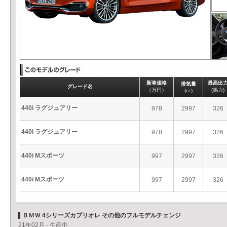
新車価格
最高出
排気量
グレード名
（万円）
(馬力)
(cc)
440i ラグジュアリー
978
2997
326
440i ラグジュアリー
978
2997
326
440i Mスポーツ
997
2997
326
440i Mスポーツ
997
2997
326
ＢＭＷ 4シリーズカブリオレ その他のフルモデルチェンジ
21年02月 - 生産中