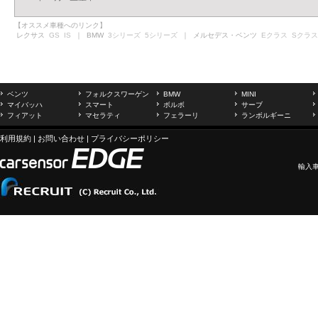
【オススメ車種へのリンク】
レクサス
GS
IS
｜ BMW
3シリーズ
5シリーズ
｜ メルセデス・ベンツ
Eクラス
Sクラス
ベンツ
フォルクスワーゲン
BMW
MINI
マイバッハ
スマート
ボルボ
サーブ
フィアット
マセラティ
フェラーリ
ランボルギーニ
利用規約
|
お問い合わせ
|
プライバシーポリシー
輸入