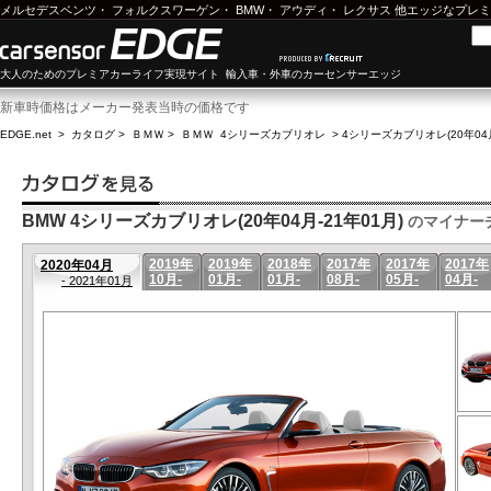
メルセデスベンツ
・
フォルクスワーゲン
・
BMW
・
アウディ
・
レクサス
他エッジなプレミ
大人のためのプレミアカーライフ実現サイト 輸入車・外車のカーセンサーエッジ
新車時価格はメーカー発表当時の価格です
EDGE.net
>
カタログ
>
ＢＭＷ
>
ＢＭＷ 4シリーズカブリオレ
>
4シリーズカブリオレ(20年04月
BMW 4シリーズカブリオレ(20年04月-21年01月)
のマイナー
2019年
2019年
2018年
2017年
2017年
2017年
2020年04月
10月-
01月-
01月-
08月-
05月-
04月-
- 2021年01月