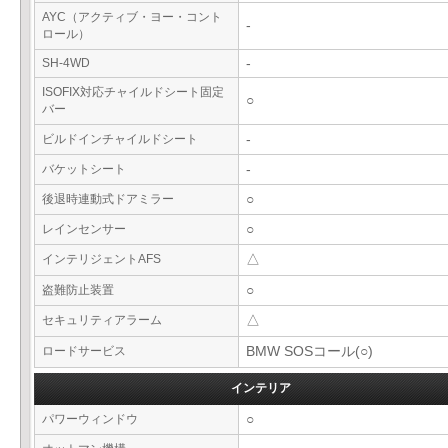
AYC（アクティブ・ヨー・コント
-
ロール）
SH-4WD
-
ISOFIX対応チャイルドシート固定
○
バー
ビルドインチャイルドシート
-
バケットシート
-
後退時連動式ドアミラー
○
レインセンサー
○
インテリジェントAFS
△
盗難防止装置
○
セキュリティアラーム
△
ロードサービス
BMW SOSコール(○)
インテリア
パワーウィンドウ
○