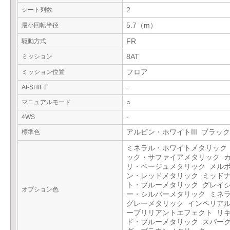
シート列数
2
最小回転半径
5.7（m）
駆動方式
FR
ミッション
8AT
ミッション位置
フロア
AI-SHIFT
-
マニュアルモード
○
4WS
-
標準色
アルピン・ホワイトIII ブラック
ミネラル・ホワイトメタリック
ック・サファイアメタリック 
リ・ベージュメタリック メル
ン・レッドメタリック ミッド
ト・ブルーメタリック グレイ
オプション色
ー・シルバーメタリック ミネ
グレーメタリック インペリア
ーブリリアントエフェクト リ
ド・ブルーメタリック スパー