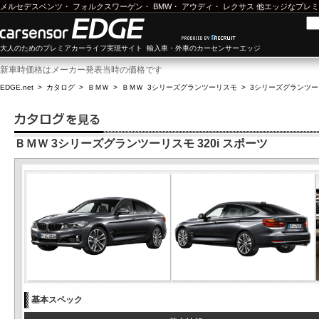
メルセデスベンツ
・
フォルクスワーゲン
・
BMW
・
アウディ
・
レクサス
他エッジなプレミ
大人のためのプレミアカーライフ実現サイト 輸入車・外車のカーセンサーエッジ
新車時価格はメーカー発表当時の価格です
EDGE.net
>
カタログ
>
ＢＭＷ
>
ＢＭＷ 3シリーズグランツーリスモ
>
3シリーズグランツーリス
ＢＭＷ 3シリーズグランツーリスモ 320i スポーツ
基本スペック