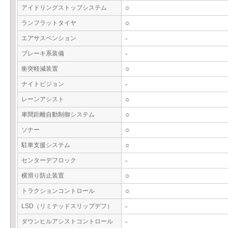
アイドリングストップシステム
○
ランフラットタイヤ
○
エアサスペンション
-
ブレーキ系装備
-
衝突軽減装置
○
ナイトビジョン
-
レーンアシスト
○
車間距離自動制御システム
○
ソナー
○
駐車支援システム
○
センターデフロック
-
横滑り防止装置
○
トラクションコントロール
○
LSD（リミテッドスリップデフ）
-
ダウンヒルアシストコントロール
-