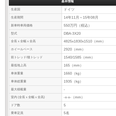
基本情報
生産国
ドイツ
生産期間
14年11月～15年08月
新車時車両価格
550万円（税込）
型式
DBA-3X20
全長ｘ全幅ｘ全高
4825x1830x1510（mm）
ホイールベース
2920（mm）
前トレッド/後トレッド
1540/1585（mm）
最低地上高
165（mm）
車体重量
1660（kg）
車体総重量
1935（kg）
最大積載量
-
室内 (全長ｘ全幅ｘ全高)
-x-x-（mm）
ドア数
5
乗車定員
5名