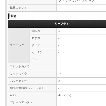
グ・ブラウンメタリック
掲載コメント
-
装備
セーフティ
運転席
○
助手席
○
エアバッグ
サイド
○
カーテン
○
ニー
-
フロントカメラ
-
サイドカメラ
△
バックカメラ
○
頸部衝撃緩和ヘッドレスト
-
ABS（○）
ABS
ブレーキアシスト
-