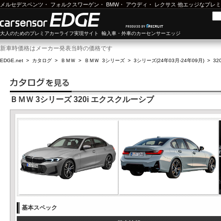
メルセデスベンツ
・
フォルクスワーゲン
・
BMW
・
アウディ
・
レクサス
他エッジなプレミ
大人のためのプレミアカーライフ実現サイト 輸入車・外車のカーセンサーエッジ
新車時価格はメーカー発表当時の価格です
EDGE.net
>
カタログ
>
ＢＭＷ
>
ＢＭＷ 3シリーズ
>
3シリーズ(24年03月-24年09月)
>
32
ＢＭＷ 3シリーズ 320i エクスクルーシブ
基本スペック