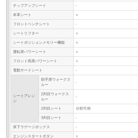
チップアップシート
-
本革シート
○
フロントベンチシート
-
シートリフター
○
シートポジションメモリー機能
○
運転席パワーシート
○
フロント両席パワーシート
○
電動サードシート
-
助手席ウォークス
-
ルー
2列目ウォークス
シートアレン
-
ルー
ジ
2列目シート
分割可倒
3列目シート
-
床下ラゲージボックス
-
エンジンスタートボタン
○