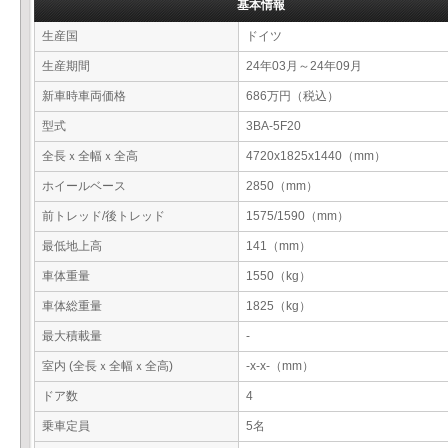
基本情報
生産国
ドイツ
生産期間
24年03月～24年09月
新車時車両価格
686万円（税込）
型式
3BA-5F20
全長ｘ全幅ｘ全高
4720x1825x1440（mm）
ホイールベース
2850（mm）
前トレッド/後トレッド
1575/1590（mm）
最低地上高
141（mm）
車体重量
1550（kg）
車体総重量
1825（kg）
最大積載量
-
室内 (全長ｘ全幅ｘ全高)
-x-x-（mm）
ドア数
4
乗車定員
5名