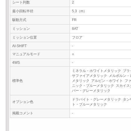
シート列数
2
最小回転半径
5.3（m）
駆動方式
FR
ミッション
8AT
ミッション位置
フロア
AI-SHIFT
-
マニュアルモード
○
4WS
-
ミネラル・ホワイトメタリック ブラ
サファイアメタリック メルボルン・
標準色
メタリック アルピン・ホワイト フ
ニック・ブルーメタリック スカイス
パー・グレーメタリック
ドラバイト・グレーメタリック タン
オプション色
ト・ブルーメタリック
掲載コメント
-