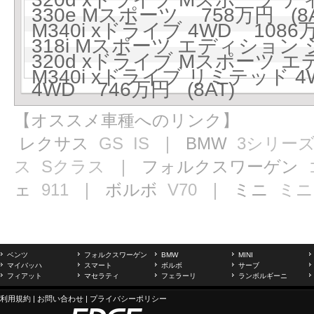
330e Mスポーツ 758万円 (8A
M340i xドライブ 4WD 1086万
318i Mスポーツ エディション 
320d xドライブ Mスポーツ
M340i xドライブ リミテッド 4
4WD 746万円 (8AT)
【オススメ車種へのリンク】
レクサス
GS
IS
｜ BMW
3シリー
ス
Sクラス
｜ フォルクスワーゲン
ェ
911
｜ ボルボ
V70
｜ ミニ
ミニ
ベンツ
フォルクスワーゲン
BMW
MINI
マイバッハ
スマート
ボルボ
サーブ
フィアット
マセラティ
フェラーリ
ランボルギーニ
利用規約
|
お問い合わせ
|
プライバシーポリシー