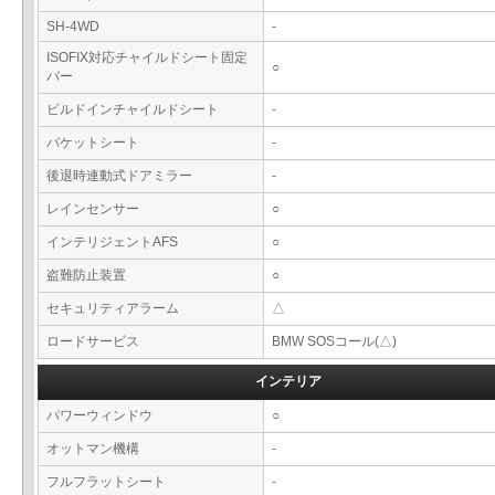
SH-4WD
-
ISOFIX対応チャイルドシート固定
○
バー
ビルドインチャイルドシート
-
バケットシート
-
後退時連動式ドアミラー
-
レインセンサー
○
インテリジェントAFS
○
盗難防止装置
○
セキュリティアラーム
△
ロードサービス
BMW SOSコール(△)
インテリア
パワーウィンドウ
○
オットマン機構
-
フルフラットシート
-