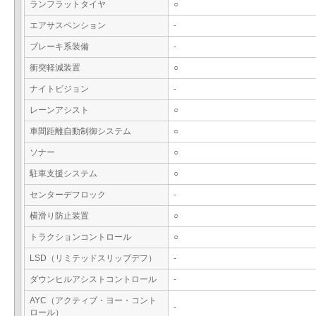
ランフラットタイヤ
○
エアサスペンション
-
ブレーキ系装備
-
衝突軽減装置
○
ナイトビジョン
-
レーンアシスト
○
車間距離自動制御システム
○
ソナー
○
駐車支援システム
○
センターデフロック
-
横滑り防止装置
○
トラクションコントロール
○
LSD（リミテッドスリップデフ）
-
ダウンヒルアシストコントロール
-
AYC（アクティブ・ヨー・コント
-
ロール）