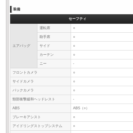
装備
セーフティ
運転席
○
助手席
○
エアバッグ
サイド
○
カーテン
○
ニー
-
フロントカメラ
○
サイドカメラ
○
バックカメラ
○
頸部衝撃緩和ヘッドレスト
-
ABS
ABS（○）
ブレーキアシスト
○
アイドリングストップシステム
○