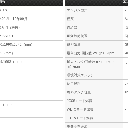
情報
エ
ギリス
エンジン型式
-
年01月～19年09月
種類
V
談万円（税抜）
過給器
A-BADCU
可変気筒装置
40x1998x1742（mm）
総排気量
3
95（mm）
最高出力/回転数 kw（ps）/rpm
4
89/1693（mm）
最大トルク/回転数 n・m（kg・
7
m）/rpm
環境対策エンジン
-
使用燃料
燃料タンク容量
JC08モード燃費
-
-x-（mm）
WLTCモード燃費
-
10-15モード燃費
-
燃費基準達成
-