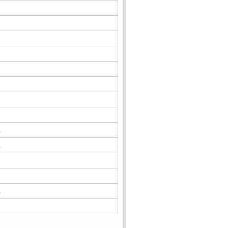
△
△
△