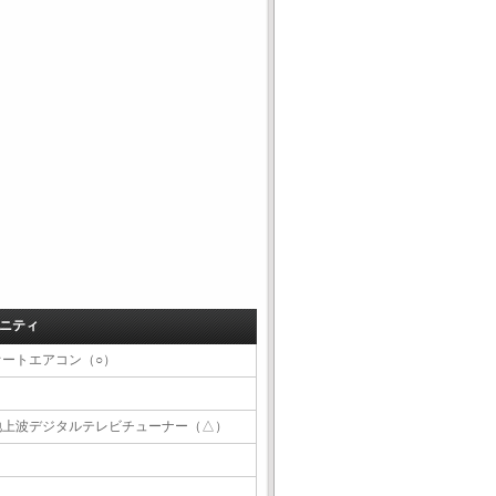
ニティ
オートエアコン（○）
地上波デジタルテレビチューナー（△）