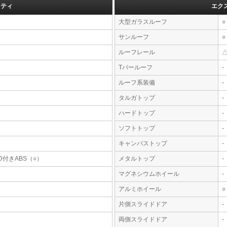
フティ
エク
大型ガラスルーフ
○
サンルーフ
○
ルーフレール
Tバールーフ
-
ルーフ系装備
-
タルガトップ
-
ハードトップ
-
ソフトトップ
-
キャンバストップ
-
D付きABS（○）
メタルトップ
-
マグネシウムホイール
-
アルミホイール
○
片側スライドドア
-
両側スライドドア
-