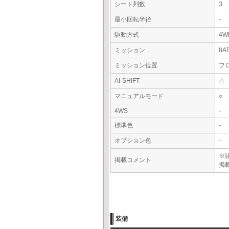
シート列数
3
最小回転半径
-
駆動方式
4W
ミッション
8A
ミッション位置
フ
AI-SHIFT
△
マニュアルモード
○
4WS
-
標準色
-
オプション色
-
※
掲載コメント
掲
装備