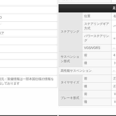
足
位置
D
ステアリングギア
T
方式
ステアリング
ロア
パワーステアリン
○
グ
VGS/VGRS
-
前
サスペンショ
ン形式
後
高性能サスペンション
-
前
2
諸元・装備情報は一部本国仕様の情報を
タイヤサイズ
載しております
後
2
前
ブレーキ形式
後