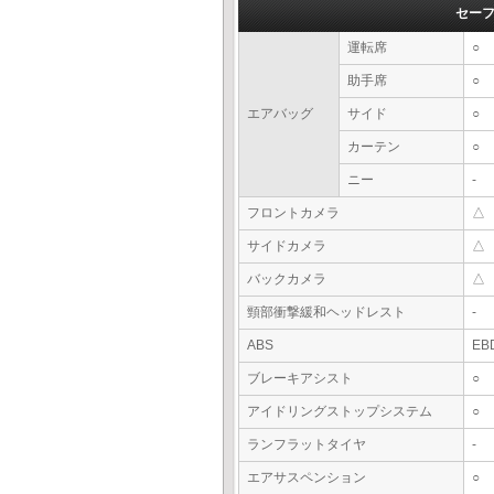
セー
運転席
○
助手席
○
エアバッグ
サイド
○
カーテン
○
ニー
-
フロントカメラ
△
サイドカメラ
△
バックカメラ
△
頸部衝撃緩和ヘッドレスト
-
ABS
EB
ブレーキアシスト
○
アイドリングストップシステム
○
ランフラットタイヤ
-
エアサスペンション
○