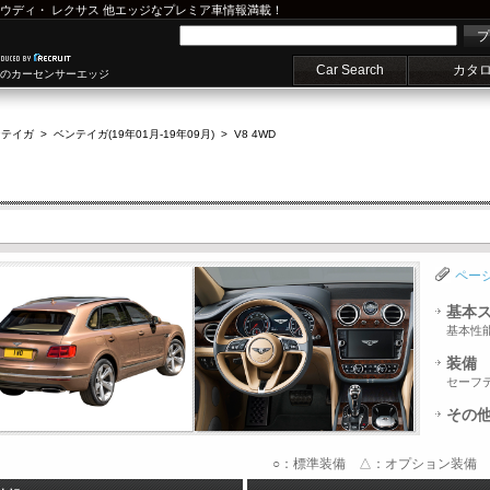
ウディ
・
レクサス
他エッジなプレミア車情報満載！
プ
Car Search
カタ
車のカーセンサーエッジ
ンテイガ
>
ベンテイガ(19年01月-19年09月)
>
V8 4WD
ペー
基本
基本性
装備
セーフ
その
○：標準装備 △：オプション装備 