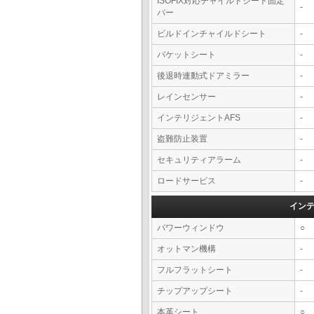
ISOFIX対応チャイルドシート固定
-
バー
ビルドインチャイルドシート
-
バケットシート
-
後退時連動式ドアミラー
-
レインセンサー
-
インテリジェントAFS
-
盗難防止装置
-
セキュリティアラーム
-
ロードサービス
-
イン
パワーウィンドウ
○
オットマン機構
-
フルフラットシート
-
チップアップシート
-
本革シート
○