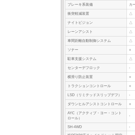
ブレーキ系装備
カ
衝突軽減装置
△
ナイトビジョン
△
レーンアシスト
△
車間距離自動制御システム
△
ソナー
○
駐車支援システム
△
センターデフロック
-
横滑り防止装置
○
トラクションコントロール
○
LSD（リミテッドスリップデフ）
-
ダウンヒルアシストコントロール
○
AYC（アクティブ・ヨー・コント
-
ロール）
SH-4WD
-