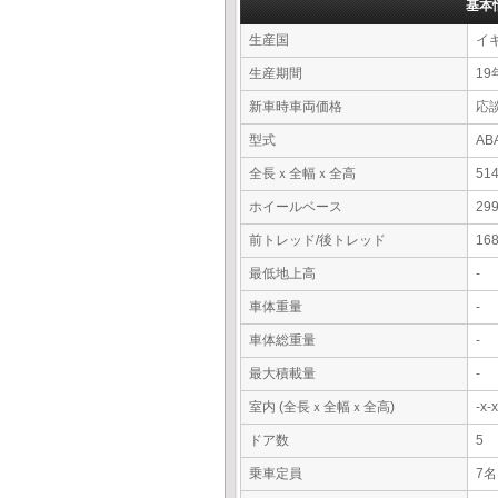
基本
生産国
イ
生産期間
19
新車時車両価格
応
型式
AB
全長ｘ全幅ｘ全高
51
ホイールベース
29
前トレッド/後トレッド
16
最低地上高
-
車体重量
-
車体総重量
-
最大積載量
-
室内 (全長ｘ全幅ｘ全高)
-x
ドア数
5
乗車定員
7名