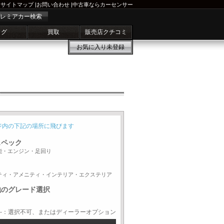
サイトマップ
|
お問い合わせ
|
中古車ならカーセンサー
レミアカー検索
ログ
買取
販売店クチコミ
お気に入り
未登録
ジ内の下記の場所に飛びます
スペック
能・エンジン・足回り
ティ・アメニティ・インテリア・エクステリア
他のグレード選択
-：選択不可、またはディーラーオプション