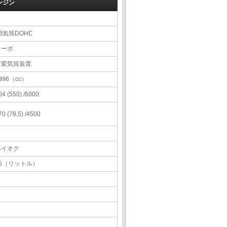
ンジン
8気筒DOHC
ターボ
可変気筒装置
996（cc）
04 (550) /6000
70 (78.5) /4500
ハイオク
85（リットル）