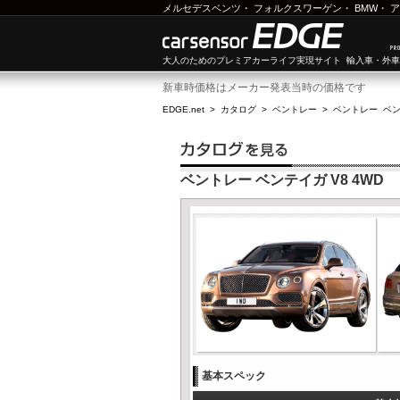
メルセデスベンツ
・
フォルクスワーゲン
・
BMW
・
ア
大人のためのプレミアカーライフ実現サイト 輸入車・外
新車時価格はメーカー発表当時の価格です
EDGE.net
>
カタログ
>
ベントレー
>
ベントレー ベ
ベントレー ベンテイガ V8 4WD
基本スペック