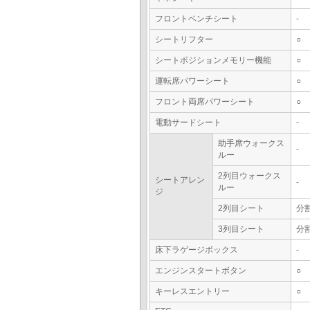
フロントベンチシート
-
シートリフター
○
シートポジションメモリー機能
○
運転席パワーシート
○
フロント両席パワーシート
○
電動サードシート
-
助手席ウォークス
-
ルー
2列目ウォークス
シートアレン
-
ルー
ジ
2列目シート
分
3列目シート
分
床下ラゲージボックス
-
エンジンスタートボタン
○
キーレスエントリー
○