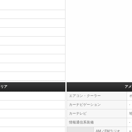
テリア
アメ
エアコン・クーラー
カーナビゲーション
-
カーテレビ
情報通信系装備
-
AM／FMラジオ
○