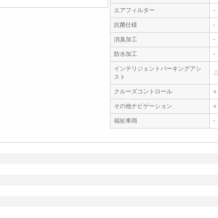
エアフィルター
-
抗菌仕様
-
消臭加工
-
防水加工
-
インテリジェントパーキングアシ
スト
クルーズコントロール
○
その他ナビゲーション
○
福祉車両
-