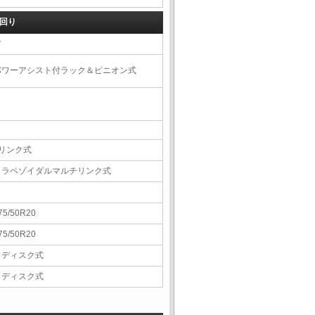
回り
右
パワーアシスト付ラック＆ピニオン式
4リンク式
トラペゾイダルマルチリンク式
75/50R20
75/50R20
Ｖディスク式
Ｖディスク式