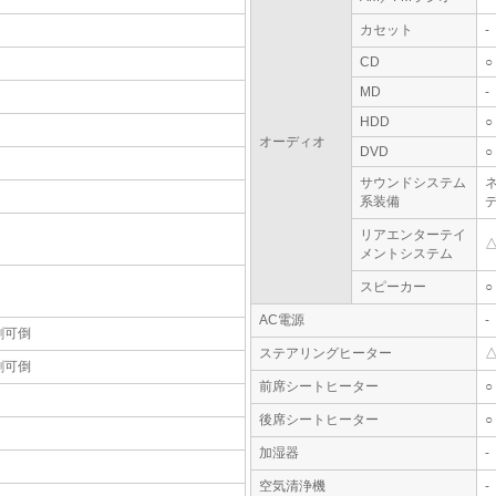
カセット
-
CD
○
MD
-
HDD
○
オーディオ
DVD
○
サウンドシステム
系装備
デ
リアエンターテイ
メントシステム
スピーカー
○
AC電源
-
割可倒
ステアリングヒーター
割可倒
前席シートヒーター
○
後席シートヒーター
○
加湿器
-
空気清浄機
-