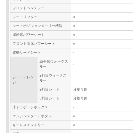
フロントベンチシート
-
シートリフター
○
シートポジションメモリー機能
○
運転席パワーシート
○
フロント両席パワーシート
○
電動サードシート
-
助手席ウォークス
-
ルー
2列目ウォークス
シートアレン
-
ルー
ジ
2列目シート
分割可倒
3列目シート
分割可倒
床下ラゲージボックス
-
エンジンスタートボタン
○
キーレスエントリー
○