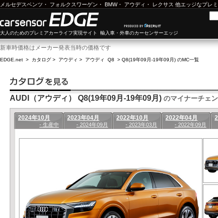
メルセデスベンツ
・
フォルクスワーゲン
・
BMW
・
アウディ
・
レクサス
他エッジなプレミ
大人のためのプレミアカーライフ実現サイト 輸入車・外車のカーセンサーエッジ
新車時価格はメーカー発表当時の価格です
EDGE.net
>
カタログ
>
アウディ
>
アウディ Q8
>
Q8(19年09月-19年09月) のMC一覧
AUDI（アウディ） Q8(19年09月-19年09月)
のマイナーチェン
2024年10月
2023年04月
2022年10月
2022年04月
- 生産中
- 2024年09月
- 2023年03月
- 2022年09月