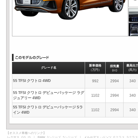
新車価格
最高出
排気量
グレード名
（万円）
(馬力)
(cc)
55 TFSI クワトロ 4WD
992
2994
340
55 TFSI クワトロ デビューパッケージ ラグ
1102
2994
340
ジュアリー 4WD
55 TFSI クワトロ デビューパッケージ Sラ
1102
2994
340
イン 4WD
【オススメ車種へのリンク】
レクサス
GS
IS
｜ BMW
3シリーズ
5シリーズ
｜ メルセデス・ベンツ
Eクラス
Sクラス