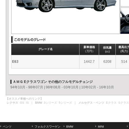
新車価格
最高出
排気量
グレード名
（万円）
(馬力)
(cc)
E63
1442.7
6208
514
ＡＭＧ Eクラスワゴン その他のフルモデルチェンジ
94年10月 - 98年07月
|
98年08月 - 03年10月
|
10年02月 - 16年10月
【オススメ車種へのリンク】
レクサス
GS
IS
｜ BMW
3シリーズ
5シリーズ
｜ メルセデス・ベンツ
Eクラス
Sクラス
ベンツ
フォルクスワーゲン
BMW
MINI