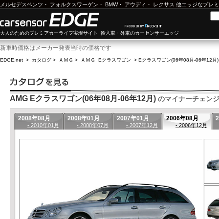
メルセデスベンツ
・
フォルクスワーゲン
・
BMW
・
アウディ
・
レクサス
他エッジなプレミ
大人のためのプレミアカーライフ実現サイト 輸入車・外車のカーセンサーエッジ
新車時価格はメーカー発表当時の価格です
EDGE.net
>
カタログ
>
ＡＭＧ
>
ＡＭＧ Eクラスワゴン
>
Eクラスワゴン(06年08月-06年12月
AMG Eクラスワゴン(06年08月-06年12月)
のマイナーチェン
2008年08月
2008年01月
2007年01月
2006年08月
- 2010年01月
- 2008年07月
- 2007年12月
- 2006年12月