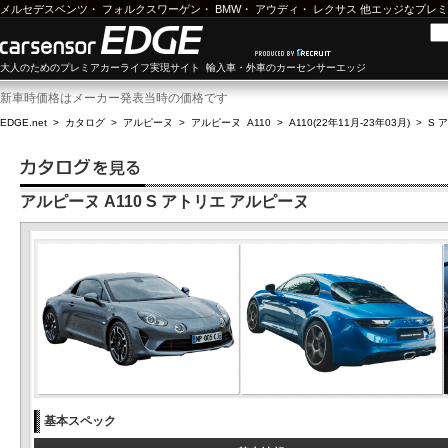
メルセデスベンツ
・
フォルクスワーゲン
・
BMW
・
アウディ
・
レクサス
他エッジなプレミ
大人のためのプレミアカーライフ実現サイト 輸入車・外車のカーセンサーエッジ
新車時価格はメーカー発表当時の価格です
EDGE.net
>
カタログ
>
アルピーヌ
>
アルピーヌ A110
>
A110(22年11月-23年03月)
>
S 
アルピーヌ A110 S アトリエ アルピーヌ
基本スペック