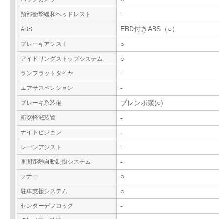
頸部衝撃緩和ヘッドレスト
-
EBD付きABS（○）
ABS
ブレーキアシスト
○
アイドリングストップシステム
○
ランフラットタイヤ
-
エアサスペンション
-
ブレーキ系装備
ブレンボ製(○)
衝突軽減装置
-
ナイトビジョン
-
レーンアシスト
-
車間距離自動制御システム
-
ソナー
○
駐車支援システム
○
センターデフロック
-