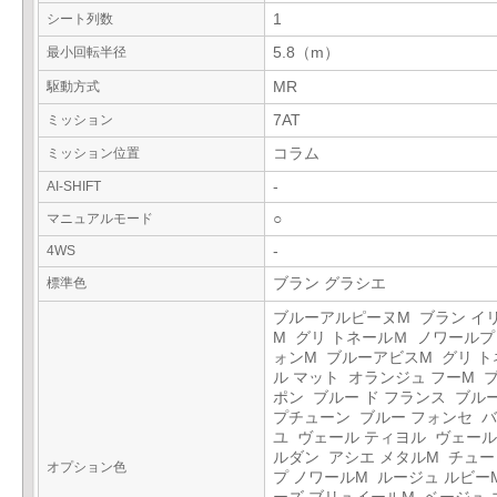
シート列数
1
最小回転半径
5.8（m）
駆動方式
MR
ミッション
7AT
ミッション位置
コラム
AI-SHIFT
-
マニュアルモード
○
4WS
-
標準色
ブラン グラシエ
ブルーアルピーヌM ブラン イ
M グリ トネールＭ ノワール
ォンM ブルーアビスM グリ ト
ル マット オランジュ フーM 
ポン ブルー ド フランス ブルー
プチューン ブルー フォンセ 
ユ ヴェール ティヨル ヴェール
ルダン アシエ メタルM チュ
オプション色
プ ノワールM ルージュ ルビー