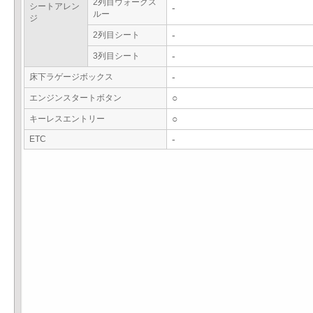
2列目ウォークス
シートアレン
-
ルー
ジ
2列目シート
-
3列目シート
-
床下ラゲージボックス
-
エンジンスタートボタン
○
キーレスエントリー
○
ETC
-