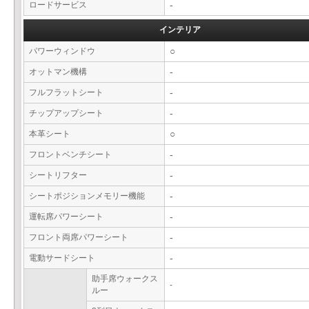
ロードサービス
-
インテリア
パワーウィンドウ
○
オットマン機構
-
フルフラットシート
-
チップアップシート
-
本革シート
○
フロントベンチシート
-
シートリフター
-
シートポジションメモリー機能
-
運転席パワーシート
-
フロント両席パワーシート
-
電動サードシート
-
助手席ウォークス
-
ルー