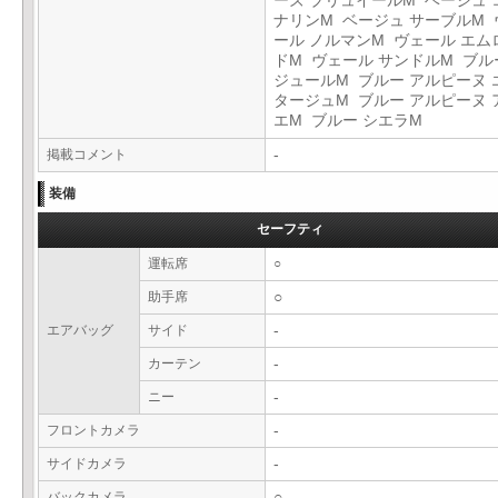
ーズ ブリュイールM ベージュ 
ナリンM ベージュ サーブルM 
ール ノルマンM ヴェール エム
ドM ヴェール サンドルM ブル
ジュールM ブルー アルピーヌ 
タージュM ブルー アルピーヌ 
エM ブルー シエラM
掲載コメント
-
装備
セーフティ
運転席
○
助手席
○
エアバッグ
サイド
-
カーテン
-
ニー
-
フロントカメラ
-
サイドカメラ
-
バックカメラ
○