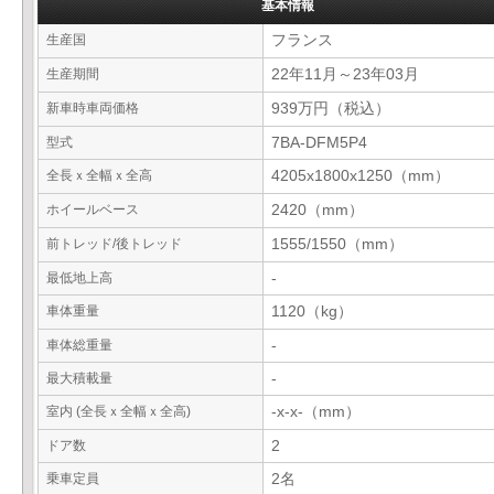
基本情報
生産国
フランス
生産期間
22年11月～23年03月
新車時車両価格
939万円（税込）
型式
7BA-DFM5P4
全長ｘ全幅ｘ全高
4205x1800x1250（mm）
ホイールベース
2420（mm）
前トレッド/後トレッド
1555/1550（mm）
最低地上高
-
車体重量
1120（kg）
車体総重量
-
最大積載量
-
室内 (全長ｘ全幅ｘ全高)
-x-x-（mm）
ドア数
2
乗車定員
2名