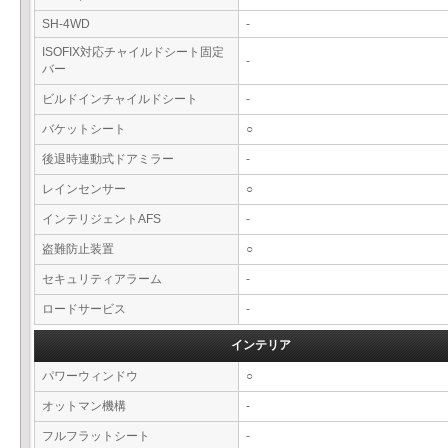
SH-4WD
-
ISOFIX対応チャイルドシート固定
-
バー
ビルドインチャイルドシート
-
バケットシート
○
後退時連動式ドアミラー
-
レインセンサー
○
インテリジェントAFS
-
盗難防止装置
○
セキュリティアラーム
-
ロードサービス
-
インテリア
パワーウィンドウ
○
オットマン機構
-
フルフラットシート
-