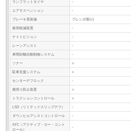
ランフラットタイヤ
-
エアサスペンション
-
ブレーキ系装備
ブレンボ製(○)
衝突軽減装置
-
ナイトビジョン
-
レーンアシスト
-
車間距離自動制御システム
-
ソナー
○
駐車支援システム
○
センターデフロック
-
横滑り防止装置
○
トラクションコントロール
○
LSD（リミテッドスリップデフ）
-
ダウンヒルアシストコントロール
-
AYC（アクティブ・ヨー・コント
-
ロール）