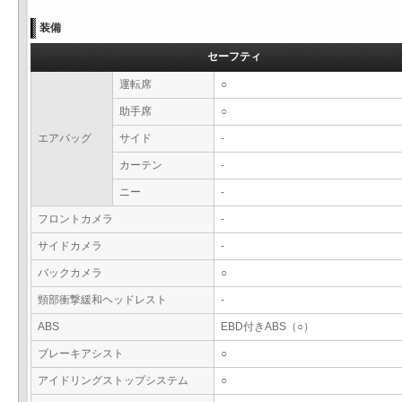
装備
セーフティ
運転席
○
助手席
○
エアバッグ
サイド
-
カーテン
-
ニー
-
フロントカメラ
-
サイドカメラ
-
バックカメラ
○
頸部衝撃緩和ヘッドレスト
-
ABS
EBD付きABS（○）
ブレーキアシスト
○
アイドリングストップシステム
○