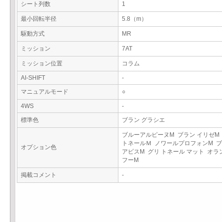
シート列数
1
最小回転半径
5.8（m）
駆動方式
MR
ミッション
7AT
ミッション位置
コラム
AI-SHIFT
-
マニュアルモード
○
4WS
-
標準色
ブラン グラシエ
ブルーアルピーヌM ブラン イリゼM
トネールＭ ノワールプロフォンM 
オプション色
アビスM グリ トネール マット オラ
フーM
掲載コメント
-