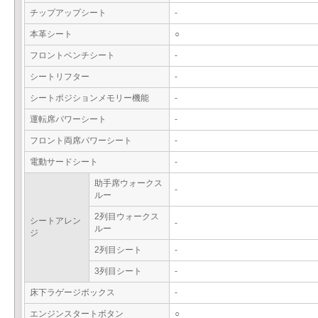
チップアップシート
-
本革シート
○
フロントベンチシート
-
シートリフター
-
シートポジションメモリー機能
-
運転席パワーシート
-
フロント両席パワーシート
-
電動サードシート
-
助手席ウォークス
-
ルー
2列目ウォークス
シートアレン
-
ルー
ジ
2列目シート
-
3列目シート
-
床下ラゲージボックス
-
エンジンスタートボタン
○