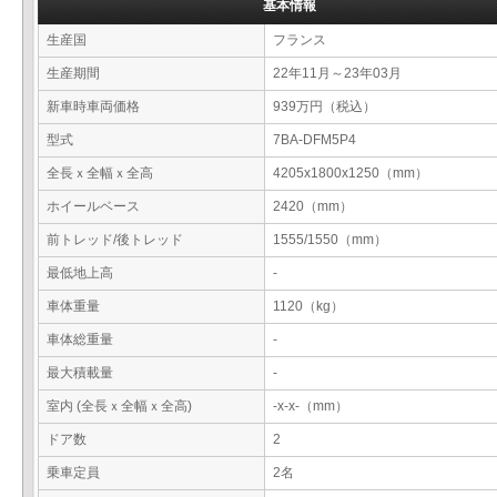
基本情報
生産国
フランス
生産期間
22年11月～23年03月
新車時車両価格
939万円（税込）
型式
7BA-DFM5P4
全長ｘ全幅ｘ全高
4205x1800x1250（mm）
ホイールベース
2420（mm）
前トレッド/後トレッド
1555/1550（mm）
最低地上高
-
車体重量
1120（kg）
車体総重量
-
最大積載量
-
室内 (全長ｘ全幅ｘ全高)
-x-x-（mm）
ドア数
2
乗車定員
2名