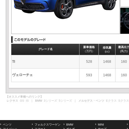
新車価格
最高出
排気量
グレード名
（万円）
(馬力)
(cc)
TI
528
1468
160
ヴェローチェ
593
1468
160
【オススメ車種へのリンク】
レクサス
GS
IS
｜ BMW
3シリーズ
5シリーズ
｜ メルセデス・ベンツ
Eクラス
Sクラス
ベンツ
フォルクスワーゲン
BMW
MINI
マイバッハ
スマート
ボルボ
サーブ