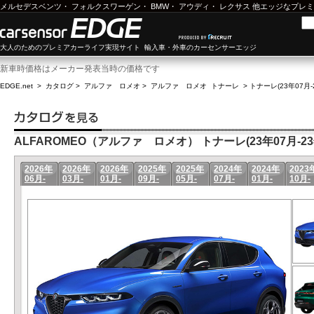
メルセデスベンツ
・
フォルクスワーゲン
・
BMW
・
アウディ
・
レクサス
他エッジなプレミ
大人のためのプレミアカーライフ実現サイト 輸入車・外車のカーセンサーエッジ
新車時価格はメーカー発表当時の価格です
EDGE.net
>
カタログ
>
アルファ ロメオ
>
アルファ ロメオ トナーレ
>
トナーレ(23年07月-
ALFAROMEO（アルファ ロメオ） トナーレ(23年07月-23
2026年
2026年
2026年
2025年
2025年
2024年
2024年
2023
06月-
03月-
01月-
09月-
05月-
07月-
01月-
10月-