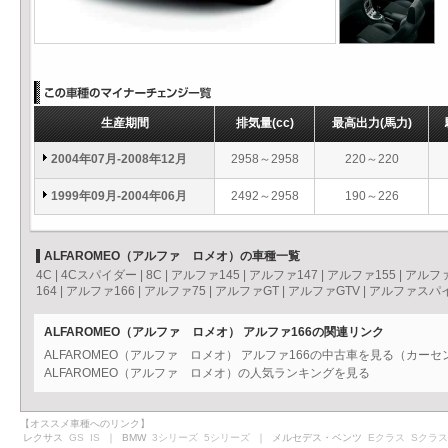
生産期間
排気量
(cc)
最高出力
(馬力)
2004年07月-2008年12月
2958～2958
220～220
1999年09月-2004年06月
2492～2958
190～226
ALFAROMEO（アルファ ロメオ）の車種一覧
4C
|
4Cスパイダー
|
8C
|
アルファ145
|
アルファ147
|
アルファ155
|
アルファ
164
|
アルファ166
|
アルファ75
|
アルファGT
|
アルファGTV
|
アルファスパ
ALFAROMEO（アルファ ロメオ） アルファ166の関連リンク
ALFAROMEO（アルファ ロメオ） アルファ166の中古車を見る（カーセ
ALFAROMEO（アルファ ロメオ）の人気ランキングを見る
【オススメ車種へのリンク】
レクサス
GS
IS
｜ BMW
3シリーズ
5シリーズ
｜ メルセデス・ベンツ
Eクラス
Sクラス