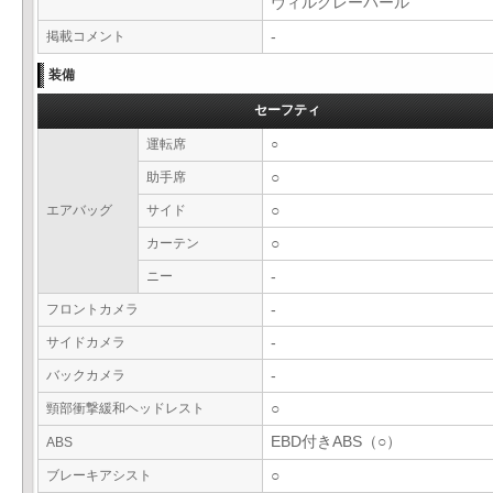
ヴィルグレーパール
掲載コメント
-
装備
セーフティ
運転席
○
助手席
○
エアバッグ
サイド
○
カーテン
○
ニー
-
フロントカメラ
-
サイドカメラ
-
バックカメラ
-
頸部衝撃緩和ヘッドレスト
○
EBD付きABS（○）
ABS
ブレーキアシスト
○