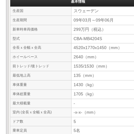
基本情報
生産国
スウェーデン
生産期間
09年03月～09年06月
新車時車両価格
299万円（税込）
型式
CBA-MB4204S
全長ｘ全幅ｘ全高
4520x1770x1450（mm）
ホイールベース
2640（mm）
前トレッド/後トレッド
1535/1530（mm）
最低地上高
135（mm）
車体重量
1430（kg）
車体総重量
1705（kg）
最大積載量
-
室内 (全長ｘ全幅ｘ全高)
-x-x-（mm）
ドア数
5
乗車定員
5名