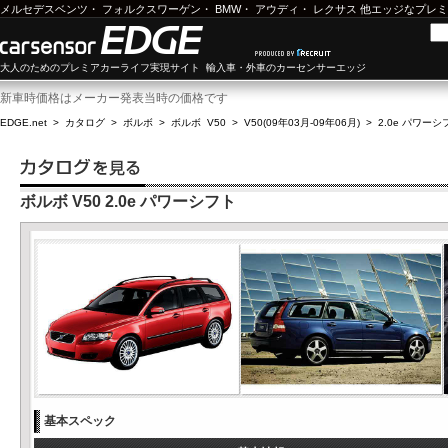
メルセデスベンツ
・
フォルクスワーゲン
・
BMW
・
アウディ
・
レクサス
他エッジなプレミ
大人のためのプレミアカーライフ実現サイト 輸入車・外車のカーセンサーエッジ
新車時価格はメーカー発表当時の価格です
EDGE.net
>
カタログ
>
ボルボ
>
ボルボ V50
>
V50(09年03月-09年06月)
>
2.0e パワーシ
ボルボ V50 2.0e パワーシフト
基本スペック