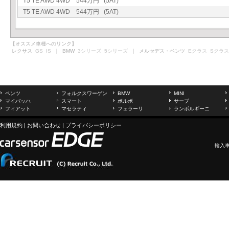
T5 TE AWD 4WD 544万円 (5AT)
T5 TE AWD 4WD 544万円 (5AT)
【オススメ車種へのリンク】
レクサス
GS
IS
｜ BMW
3シリーズ
5シリーズ
｜ メルセデス・ベンツ
Eクラス
Sクラス
ベンツ
フォルクスワーゲン
BMW
MINI
マイバッハ
スマート
ボルボ
サーブ
フィアット
マセラティ
フェラーリ
ランボルギーニ
利用規約
|
お問い合わせ
|
プライバシーポリシー
輸入