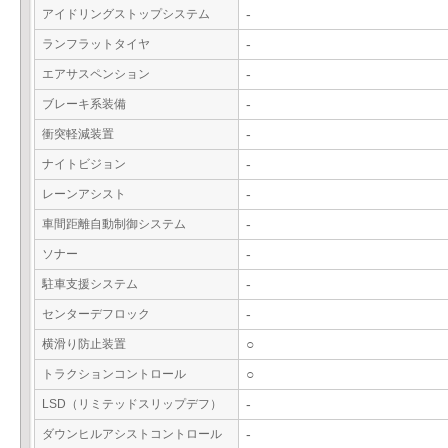
アイドリングストップシステム
-
ランフラットタイヤ
-
エアサスペンション
-
ブレーキ系装備
-
衝突軽減装置
-
ナイトビジョン
-
レーンアシスト
-
車間距離自動制御システム
-
ソナー
-
駐車支援システム
-
センターデフロック
-
横滑り防止装置
○
トラクションコントロール
○
LSD（リミテッドスリップデフ）
-
ダウンヒルアシストコントロール
-