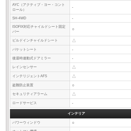
AYC（アクティブ・ヨー・コント
-
ロール）
SH-4WD
-
ISOFIX対応チャイルドシート固定
○
バー
ビルドインチャイルドシート
△
バケットシート
-
後退時連動式ドアミラー
-
レインセンサー
△
インテリジェントAFS
△
盗難防止装置
○
セキュリティアラーム
△
ロードサービス
-
インテリア
パワーウィンドウ
○