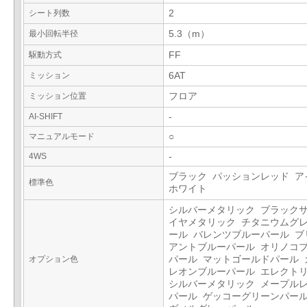
シート列数
2
最小回転半径
5.3（m）
駆動方式
FF
ミッション
6AT
ミッション位置
フロア
AI-SHIFT
-
マニュアルモード
○
4WS
-
ブラック パッションレッド ア
標準色
ホワイト
シルバーメタリック ブラック
イヤメタリック チタニウムグ
ール バレンツブルーパール ブ
アントブルーパール オリノコ
オプション色
パール マットゴールドパール 
レオンブルーパール エレクト
シルバーメタリック メープル
パール ゲッコーグリーンパール