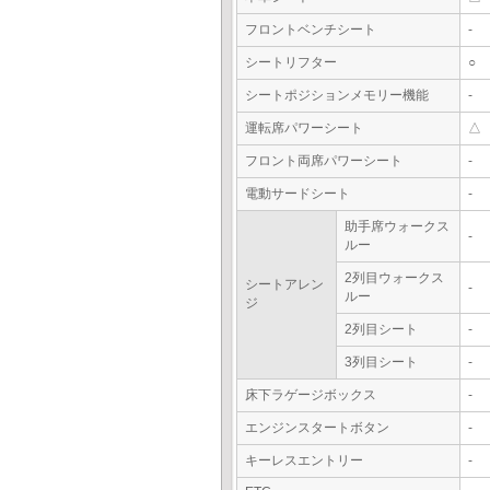
フロントベンチシート
-
シートリフター
○
シートポジションメモリー機能
-
運転席パワーシート
△
フロント両席パワーシート
-
電動サードシート
-
助手席ウォークス
-
ルー
2列目ウォークス
シートアレン
-
ルー
ジ
2列目シート
-
3列目シート
-
床下ラゲージボックス
-
エンジンスタートボタン
-
キーレスエントリー
-