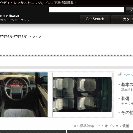
ウディ
・
レクサス
他エッジなプレミア車情報満載！
プ
Car Search
カタ
車のカーセンサーエッジ
(97年02月-97年12月)
>
タック
ペー
基本
基本性
装備
セーフ
その
○：標準装備 △：オプション装備 