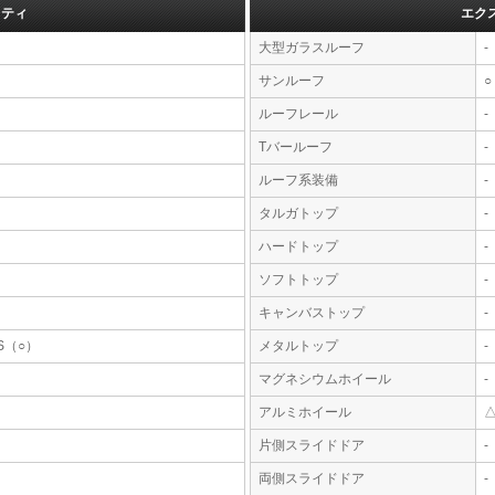
フティ
エク
大型ガラスルーフ
-
サンルーフ
○
ルーフレール
-
Tバールーフ
-
ルーフ系装備
-
タルガトップ
-
ハードトップ
-
ソフトトップ
-
キャンバストップ
-
S（○）
メタルトップ
-
マグネシウムホイール
-
アルミホイール
片側スライドドア
-
両側スライドドア
-