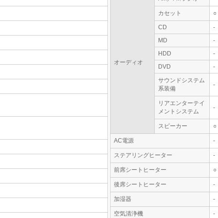
カセット
○
CD
-
MD
-
HDD
-
オーディオ
DVD
-
サウンドシステム
-
系装備
リアエンターテイ
-
メントシステム
スピーカー
○
AC電源
-
ステアリングヒーター
-
前席シートヒーター
○
後席シートヒーター
-
加湿器
-
空気清浄機
-