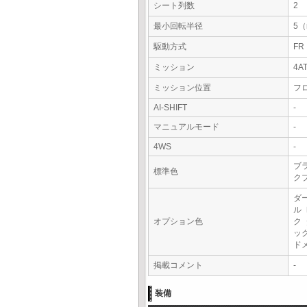
シート列数
2
最小回転半径
5
駆動方式
FR
ミッション
4A
ミッション位置
フ
AI-SHIFT
-
マニュアルモード
-
4WS
-
ブ
標準色
ク
ダ
ル
オプション色
ク
ッ
ド
掲載コメント
-
装備