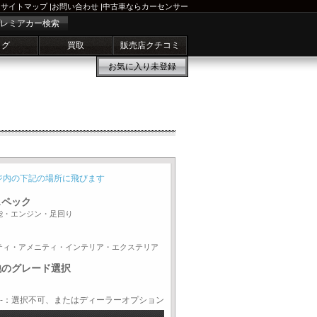
サイトマップ
|
お問い合わせ
|
中古車ならカーセンサー
レミアカー検索
ログ
買取
販売店クチコミ
お気に入り
未登録
ジ内の下記の場所に飛びます
スペック
能・エンジン・足回り
ティ・アメニティ・インテリア・エクステリア
他のグレード選択
-：選択不可、またはディーラーオプション