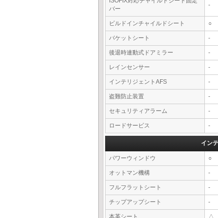
ISOFIX対応チャイルドシート固定
-
バー
ビルドインチャイルドシート
○
バケットシート
-
後退時連動式ドアミラー
-
レインセンサー
-
インテリジェントAFS
-
盗難防止装置
-
セキュリティアラーム
-
ロードサービス
-
イン
パワーウィンドウ
○
オットマン機構
-
フルフラットシート
-
チップアップシート
-
本革シート
△