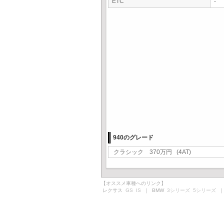
ETC
-
940のグレード
クラシック 370万円 (4AT)
【オススメ車種へのリンク】
レクサス
GS
IS
｜ BMW
3シリーズ
5シリーズ
｜