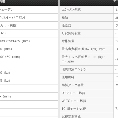
情報
エ
ウェーデン
エンジン型式
B
年02月～97年12月
種類
直
30万円（税抜）
過給器
9B230
可変気筒装置
-
70x1755x1435（mm）
総排気量
2
70（mm）
最高出力/回転数 kw（ps）/rpm
-
70/1460（mm）
最大トルク/回転数 n・m（kg・
-
m）/rpm
環境対策エンジン
-
50（kg）
使用燃料
25（kg）
燃料タンク容量
JC08モード燃費
-
-x-（mm）
WLTCモード燃費
-
10-15モード燃費
7
燃費基準達成
-