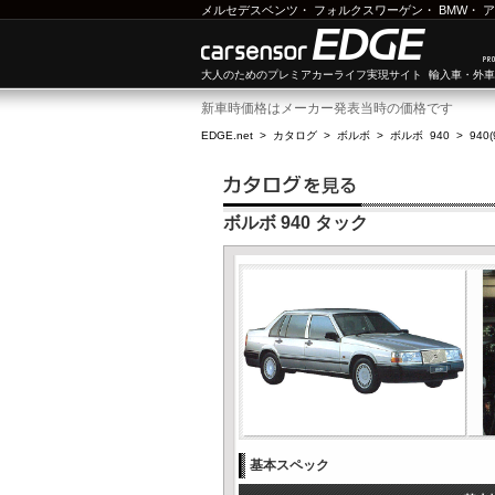
メルセデスベンツ
・
フォルクスワーゲン
・
BMW
・
ア
大人のためのプレミアカーライフ実現サイト 輸入車・外
新車時価格はメーカー発表当時の価格です
EDGE.net
>
カタログ
>
ボルボ
>
ボルボ 940
>
940
ボルボ 940 タック
基本スペック