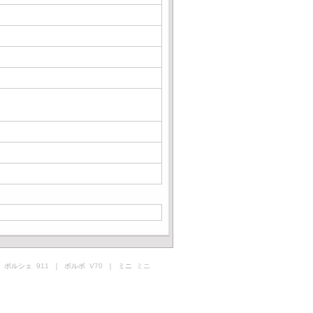
 ポルシェ
911
｜ ボルボ
V70
｜ ミニ
ミニ