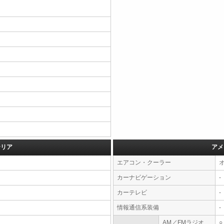
テリア
アメ
エアコン・クーラー
カーナビゲーション
-
カーテレビ
-
情報通信系装備
-
AM／FMラジオ
○