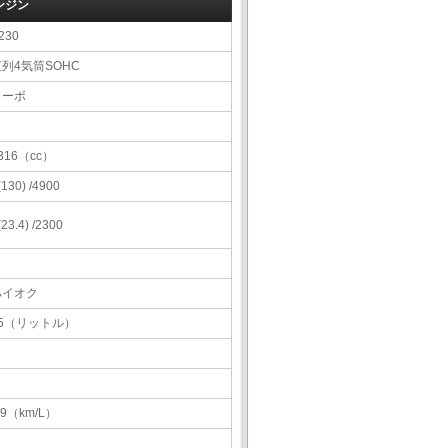
ンジン
230
列4気筒SOHC
ターボ
316（cc）
 (130) /4900
 (23.4) /2300
ハイオク
75（リットル）
.9（km/L）