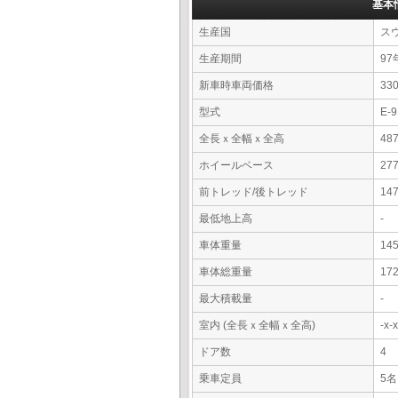
基本
生産国
ス
生産期間
97
新車時車両価格
3
型式
E-
全長ｘ全幅ｘ全高
48
ホイールベース
27
前トレッド/後トレッド
14
最低地上高
-
車体重量
14
車体総重量
17
最大積載量
-
室内 (全長ｘ全幅ｘ全高)
-x
ドア数
4
乗車定員
5名