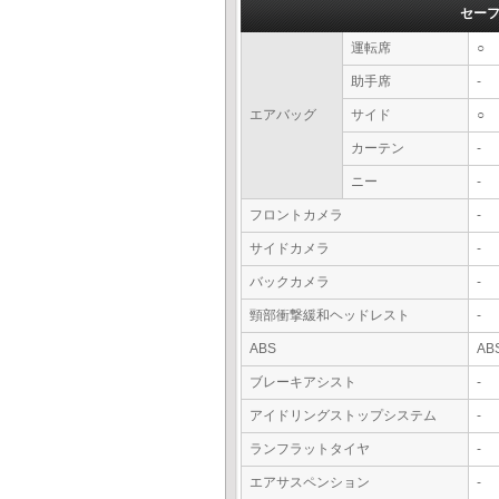
セー
運転席
○
助手席
-
エアバッグ
サイド
○
カーテン
-
ニー
-
フロントカメラ
-
サイドカメラ
-
バックカメラ
-
頸部衝撃緩和ヘッドレスト
-
ABS
AB
ブレーキアシスト
-
アイドリングストップシステム
-
ランフラットタイヤ
-
エアサスペンション
-