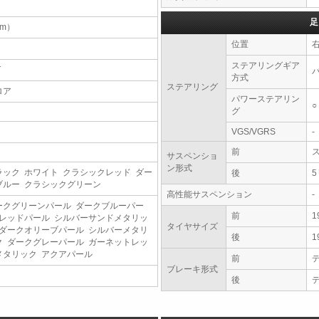
足
（m）
位置
ステアリングギア
T
方式
ステアリング
ロア
パワーステアリン
○
グ
VGS/VGRS
-
前
サスペンショ
ン形式
ラック ホワイト クラシックレッド ダー
後
ブルー クラシックグリーン
高性能サスペンション
-
ークグリーンパール ダークブルーパー
前
1
 レッドパール シルバーサンドメタリッ
タイヤサイズ
 ダークオリーブパール シルバーメタリ
後
1
ク ダークグレーパール ガーネットレッ
メタリック アクアパール
前
ブレーキ形式
後