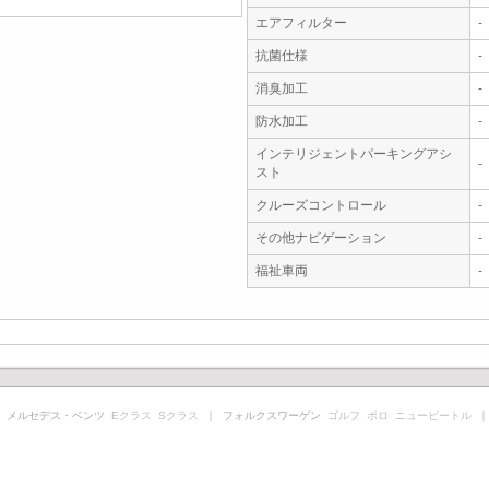
エアフィルター
-
抗菌仕様
-
消臭加工
-
防水加工
-
インテリジェントパーキングアシ
-
スト
クルーズコントロール
-
その他ナビゲーション
-
福祉車両
-
 メルセデス・ベンツ
Eクラス
Sクラス
｜ フォルクスワーゲン
ゴルフ
ポロ
ニュービートル
｜