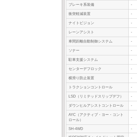
ブレーキ系装備
-
衝突軽減装置
-
ナイトビジョン
-
レーンアシスト
-
車間距離自動制御システム
-
ソナー
-
駐車支援システム
-
センターデフロック
-
横滑り防止装置
-
トラクションコントロール
-
LSD（リミテッドスリップデフ）
-
ダウンヒルアシストコントロール
-
AYC（アクティブ・ヨー・コント
-
ロール）
SH-4WD
-