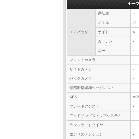
セー
運転席
○
助手席
△
エアバッグ
サイド
○
カーテン
-
ニー
-
フロントカメラ
-
サイドカメラ
-
バックカメラ
-
頸部衝撃緩和ヘッドレスト
-
ABS
AB
ブレーキアシスト
-
アイドリングストップシステム
-
ランフラットタイヤ
-
エアサスペンション
-