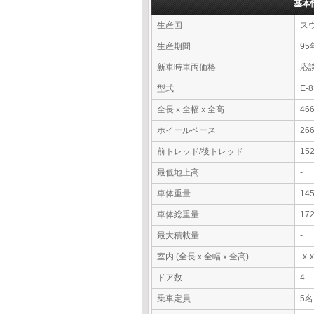
基本
生産国
ス
生産期間
95
新車時車両価格
応
型式
E-
全長ｘ全幅ｘ全高
46
ホイールベース
26
前トレッド/後トレッド
15
最低地上高
-
車体重量
14
車体総重量
17
最大積載量
-
室内 (全長ｘ全幅ｘ全高)
-x
ドア数
4
乗車定員
5名