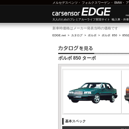
メルセデスベンツ
・
フォルクスワーゲン
・
BMW
・
ア
大人のためのプレミアカーライフ実現サイト 輸入車・外
新車時価格はメーカー発表当時の価格です
EDGE.net
>
カタログ
>
ボルボ
>
ボルボ 850
>
850
ボルボ 850 ターボ
基本スペック