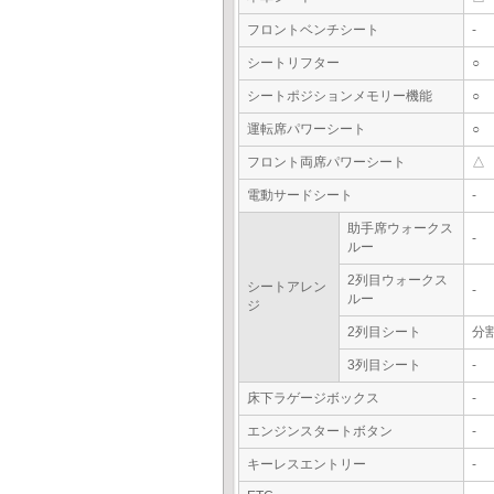
フロントベンチシート
-
シートリフター
○
シートポジションメモリー機能
○
運転席パワーシート
○
フロント両席パワーシート
△
電動サードシート
-
助手席ウォークス
-
ルー
2列目ウォークス
シートアレン
-
ルー
ジ
2列目シート
分
3列目シート
-
床下ラゲージボックス
-
エンジンスタートボタン
-
キーレスエントリー
-