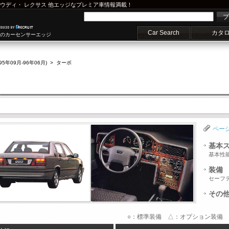
ウディ
・
レクサス
他エッジなプレミア車情報満載！
プ
Car Search
カタ
車のカーセンサーエッジ
(95年09月-96年06月)
>
ターボ
ペー
基本
基本性
装備
セーフ
その
○：標準装備 △：オプション装備 