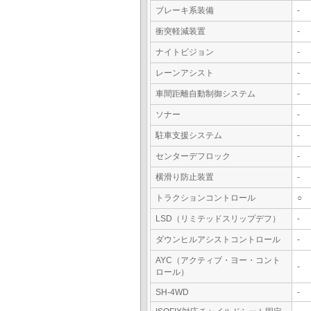
ブレーキ系装備
-
衝突軽減装置
-
ナイトビジョン
-
レーンアシスト
-
車間距離自動制御システム
-
ソナー
-
駐車支援システム
-
センターデフロック
-
横滑り防止装置
-
トラクションコントロール
○
LSD（リミテッドスリップデフ）
-
ダウンヒルアシストコントロール
-
AYC（アクティブ・ヨー・コント
-
ロール）
SH-4WD
-