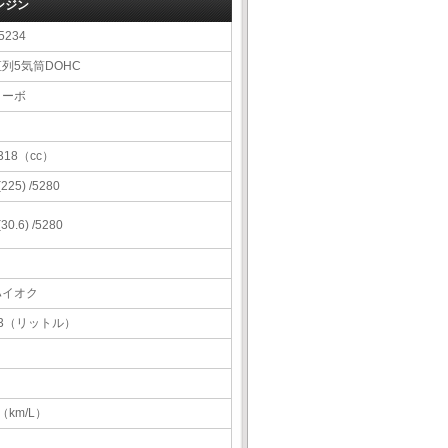
ンジン
5234
直列5気筒DOHC
ターボ
318（cc）
 (225) /5280
 (30.6) /5280
ハイオク
73（リットル）
（km/L）