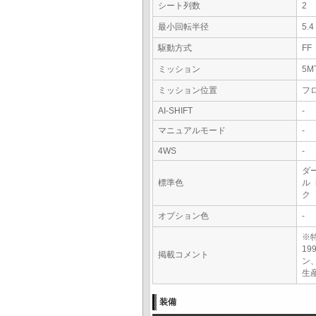
シート列数
2
最小回転半径
5.
駆動方式
FF
ミッション
5M
ミッション位置
フ
AI-SHIFT
-
マニュアルモード
-
4WS
-
ダ
標準色
ル
ク
オプション色
-
※
1
掲載コメント
ン
生
装備