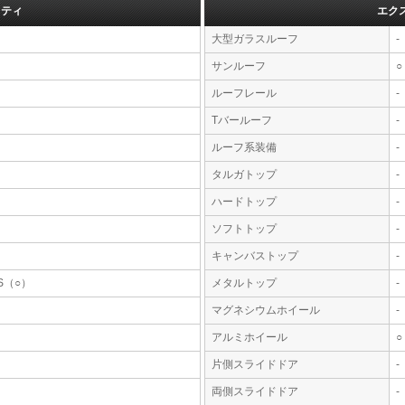
フティ
エク
大型ガラスルーフ
-
サンルーフ
○
ルーフレール
-
Tバールーフ
-
ルーフ系装備
-
タルガトップ
-
ハードトップ
-
ソフトトップ
-
キャンバストップ
-
S（○）
メタルトップ
-
マグネシウムホイール
-
アルミホイール
○
片側スライドドア
-
両側スライドドア
-