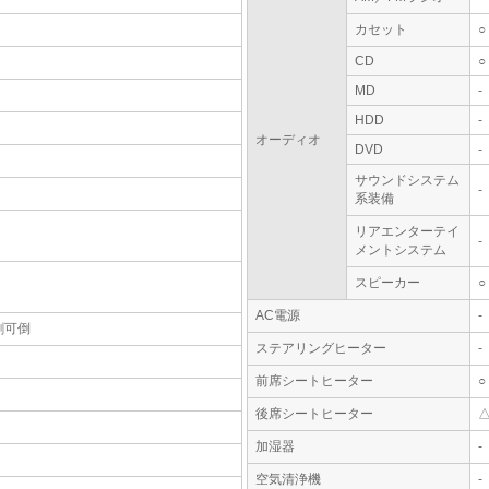
カセット
○
CD
○
MD
-
HDD
-
オーディオ
DVD
-
サウンドシステム
-
系装備
リアエンターテイ
-
メントシステム
スピーカー
○
AC電源
-
割可倒
ステアリングヒーター
-
前席シートヒーター
○
後席シートヒーター
加湿器
-
空気清浄機
-