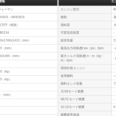
情報
エ
ウェーデン
エンジン型式
B
年09月～96年06月
種類
談万円（税抜）
過給器
8B5234
可変気筒装置
-
60x1760x1415（mm）
総排気量
2
65（mm）
最高出力/回転数 kw（ps）/rpm
-
20/1465（mm）
最大トルク/回転数 n・m（kg・
-
m）/rpm
環境対策エンジン
-
50（kg）
使用燃料
25（kg）
燃料タンク容量
JC08モード燃費
-
-x-（mm）
WLTCモード燃費
-
10-15モード燃費
9
燃費基準達成
-