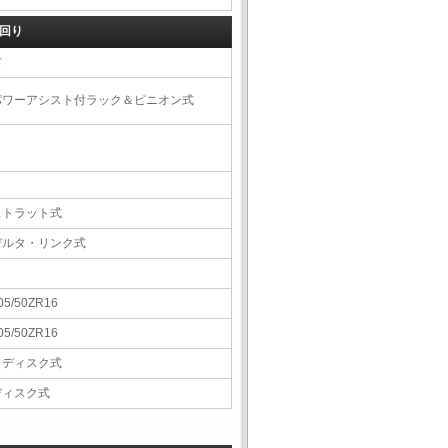
回り
右
パワーアシスト付ラック＆ピニオン式
ストラット式
デルタ・リンク式
05/50ZR16
05/50ZR16
Ｖディスク式
ディスク式