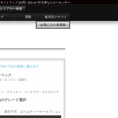
サイトマップ
|
お問い合わせ
|
中古車ならカーセンサー
レミアカー検索
ログ
買取
販売店クチコミ
お気に入り
未登録
ジ内の下記の場所に飛びます
スペック
能・エンジン・足回り
ティ・アメニティ・インテリア・エクステリア
他のグレード選択
-：選択不可、またはディーラーオプション