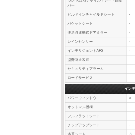
ISOFIX対応チャイルドシート固定
-
バー
ビルドインチャイルドシート
-
バケットシート
-
後退時連動式ドアミラー
-
レインセンサー
-
インテリジェントAFS
-
盗難防止装置
-
セキュリティアラーム
-
ロードサービス
-
イン
パワーウィンドウ
○
オットマン機構
-
フルフラットシート
-
チップアップシート
-
本革シート
△