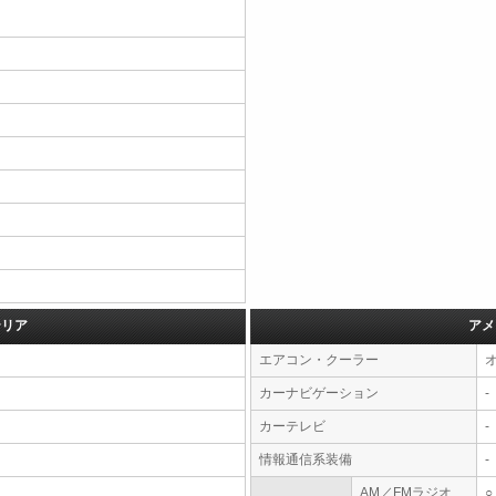
テリア
アメ
エアコン・クーラー
カーナビゲーション
-
カーテレビ
-
情報通信系装備
-
AM／FMラジオ
○