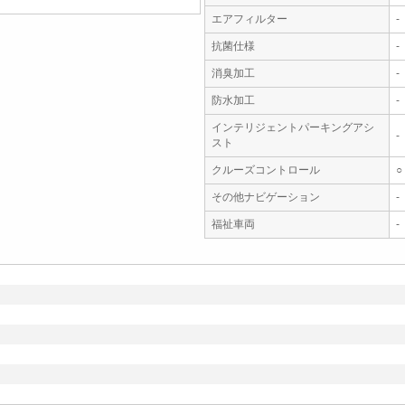
エアフィルター
-
抗菌仕様
-
消臭加工
-
防水加工
-
インテリジェントパーキングアシ
-
スト
クルーズコントロール
○
その他ナビゲーション
-
福祉車両
-