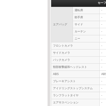
セー
運転席
-
助手席
-
エアバッグ
サイド
-
カーテン
-
ニー
-
フロントカメラ
-
サイドカメラ
-
バックカメラ
-
頸部衝撃緩和ヘッドレスト
-
ABS
AB
ブレーキアシスト
-
アイドリングストップシステム
-
ランフラットタイヤ
-
エアサスペンション
-