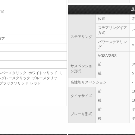
足
（m）
位置
ステアリングギア
T
方式
ステアリング
ロア
パワーステアリン
○
グ
VGS/VGRS
-
前
サスペンショ
ン形式
ルバーメタリック ホワイトソリッド ミ
後
ルグレーメタリック ブルーメタリッ
高性能サスペンション
-
 ブラックソリッド レッド
前
1
タイヤサイズ
後
1
前
ブレーキ形式
後