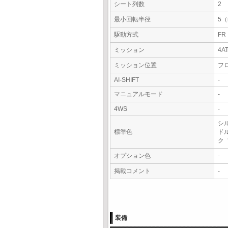
シート列数
2
最小回転半径
5
駆動方式
FR
ミッション
4A
ミッション位置
フ
AI-SHIFT
-
マニュアルモード
-
4WS
-
シ
標準色
ド
ク
オプション色
-
掲載コメント
-
装備