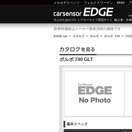
メルセデスベンツ
・
フォルクスワーゲン
・
BMW
・
ア
大人のためのプレミアカーライフ実現サイト 輸入車・外
新車時価格はメーカー発表当時の価格です
EDGE.net
>
カタログ
>
ボルボ
>
ボルボ 740
>
740
ボルボ 740 GLT
基本スペック