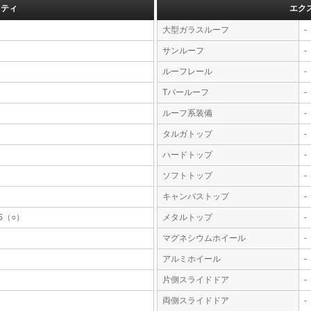
フティ
エク
大型ガラスルーフ
-
サンルーフ
-
ルーフレール
-
Tバールーフ
-
ルーフ系装備
-
タルガトップ
-
ハードトップ
-
ソフトトップ
-
キャンバストップ
-
S（○）
メタルトップ
-
マグネシウムホイール
-
アルミホイール
-
片側スライドドア
-
両側スライドドア
-