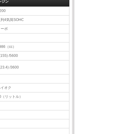
ンジン
200
列4気筒SOHC
ターボ
986（cc）
 (155) /5600
 (23.4) /3600
ハイオク
60（リットル）