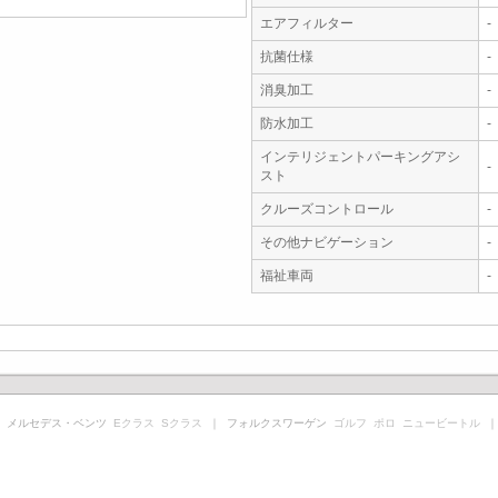
エアフィルター
-
抗菌仕様
-
消臭加工
-
防水加工
-
インテリジェントパーキングアシ
-
スト
クルーズコントロール
-
その他ナビゲーション
-
福祉車両
-
 メルセデス・ベンツ
Eクラス
Sクラス
｜ フォルクスワーゲン
ゴルフ
ポロ
ニュービートル
｜