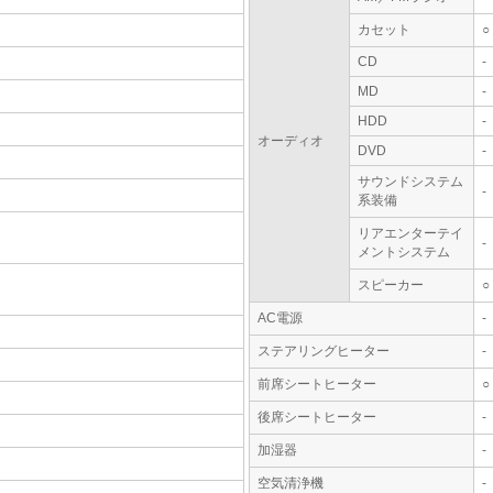
カセット
○
CD
-
MD
-
HDD
-
オーディオ
DVD
-
サウンドシステム
-
系装備
リアエンターテイ
-
メントシステム
スピーカー
○
AC電源
-
ステアリングヒーター
-
前席シートヒーター
○
後席シートヒーター
-
加湿器
-
空気清浄機
-