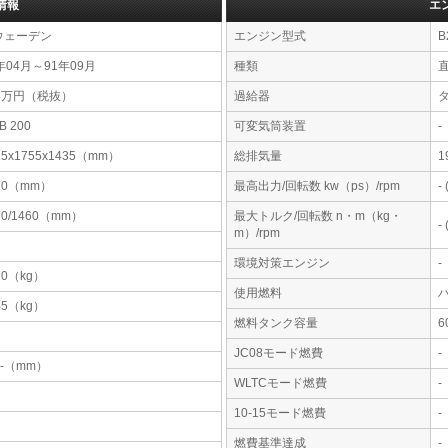
情報
エ
ウェーデン
エンジン型式
B
年04月～91年09月
種類
直
68万円（税抜）
過給器
B 200
可変気筒装置
-
15x1755x1435（mm）
総排気量
1
70（mm）
最高出力/回転数 kw（ps）/rpm
-
70/1460（mm）
最大トルク/回転数 n・m（kg・
-
m）/rpm
環境対策エンジン
-
70（kg）
使用燃料
45（kg）
燃料タンク容量
JC08モード燃費
-
-x-（mm）
WLTCモード燃費
-
10-15モード燃費
-
燃費基準達成
-