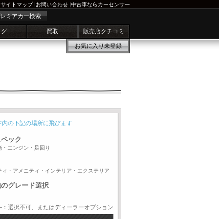
サイトマップ
|
お問い合わせ
|
中古車ならカーセンサー
レミアカー検索
ログ
買取
販売店クチコミ
お気に入り
未登録
ジ内の下記の場所に飛びます
スペック
能・エンジン・足回り
ティ・アメニティ・インテリア・エクステリア
他のグレード選択
-：選択不可、またはディーラーオプション