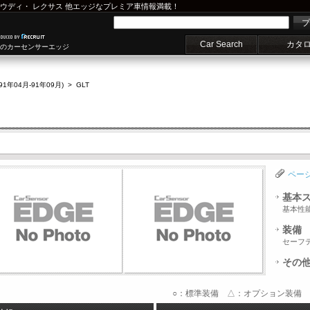
ウディ
・
レクサス
他エッジなプレミア車情報満載！
プ
Car Search
カタ
車のカーセンサーエッジ
(91年04月-91年09月)
>
GLT
ペー
基本
基本性
装備
セーフ
その
○：標準装備 △：オプション装備 