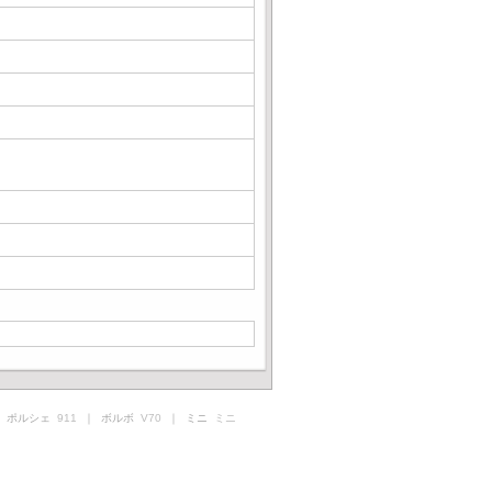
 ポルシェ
911
｜ ボルボ
V70
｜ ミニ
ミニ