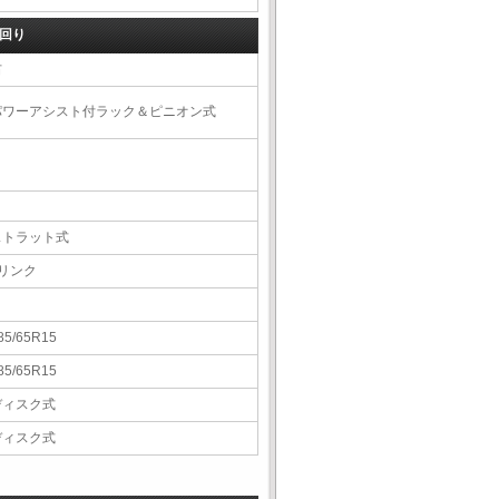
回り
右
パワーアシスト付ラック＆ピニオン式
ストラット式
5リンク
85/65R15
85/65R15
ディスク式
ディスク式