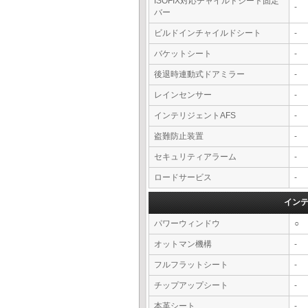
ISOFIX対応チャイルドシート固定
-
バー
ビルドインチャイルドシート
-
バケットシート
-
後退時連動式ドアミラー
-
レインセンサー
-
インテリジェントAFS
-
盗難防止装置
-
セキュリティアラーム
-
ロードサービス
-
イン
パワーウィンドウ
○
オットマン機構
-
フルフラットシート
-
チップアップシート
-
本革シート
-