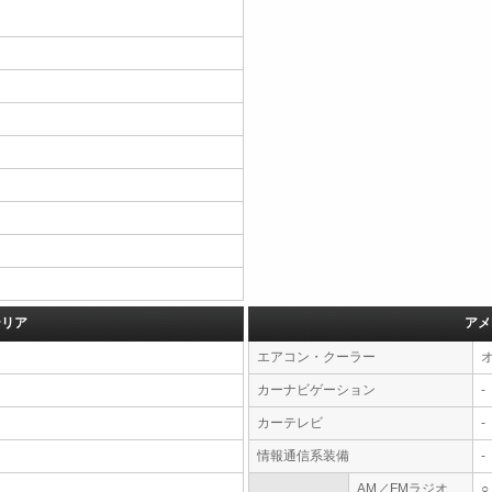
テリア
アメ
エアコン・クーラー
カーナビゲーション
-
カーテレビ
-
情報通信系装備
-
AM／FMラジオ
○