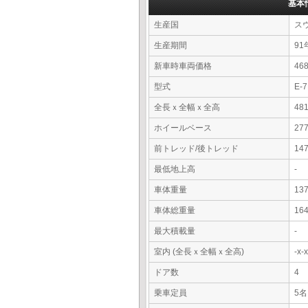
基本
生産国
ス
生産期間
91
新車時車両価格
4
型式
E-7
全長ｘ全幅ｘ全高
48
ホイールベース
27
前トレッド/後トレッド
14
最低地上高
-
車体重量
13
車体総重量
16
最大積載量
-
室内 (全長ｘ全幅ｘ全高)
-x
ドア数
4
乗車定員
5名