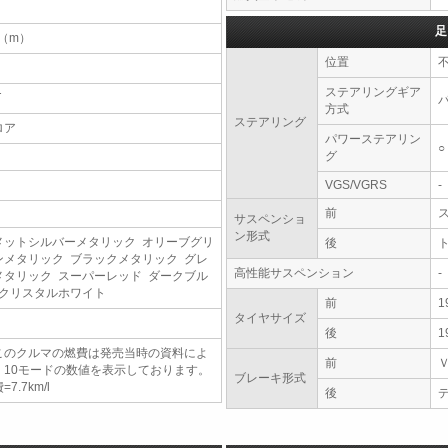
足
2（m）
位置
ステアリングギア
T
方式
ステアリング
ロア
パワーステアリン
○
グ
VGS/VGRS
-
前
サスペンショ
ン形式
メットシルバーメタリック オリーブグリ
後
ンメタリック ブラックメタリック グレ
高性能サスペンション
-
メタリック スーパーレッド ダークブル
 クリスタルホワイト
前
1
タイヤサイズ
後
1
このクルマの燃費は発売当時の資料によ
前
、10モードの数値を表示しております。
ブレーキ形式
=7.7km/l
後