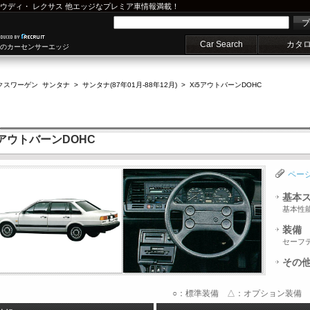
ウディ
・
レクサス
他エッジなプレミア車情報満載！
プ
Car Search
カタ
車のカーセンサーエッジ
クスワーゲン サンタナ
>
サンタナ(87年01月-88年12月)
>
Xi5アウトバーンDOHC
5アウトバーンDOHC
ペー
基本
基本性
装備
セーフ
その
○：標準装備 △：オプション装備 