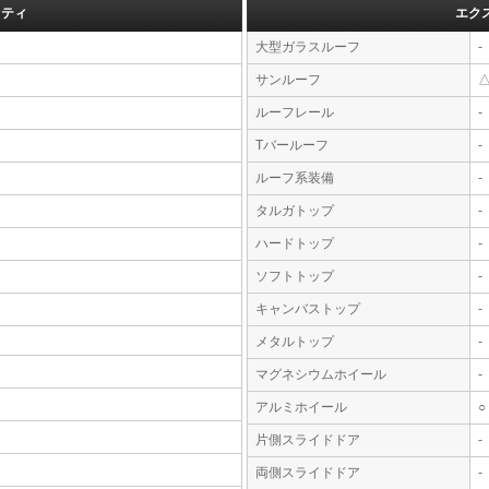
フティ
エク
大型ガラスルーフ
-
サンルーフ
ルーフレール
-
Tバールーフ
-
ルーフ系装備
-
タルガトップ
-
ハードトップ
-
ソフトトップ
-
キャンバストップ
-
メタルトップ
-
マグネシウムホイール
-
アルミホイール
○
片側スライドドア
-
両側スライドドア
-