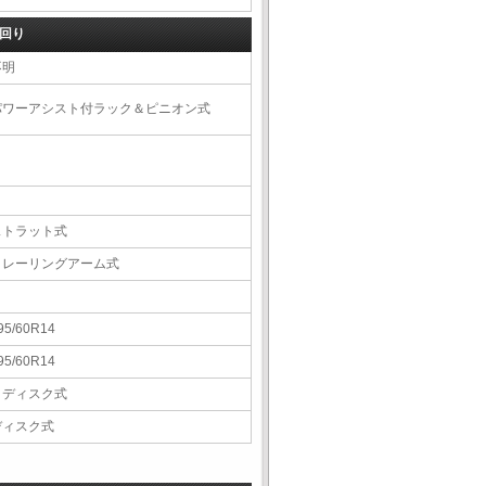
回り
不明
パワーアシスト付ラック＆ピニオン式
ストラット式
トレーリングアーム式
95/60R14
95/60R14
Ｖディスク式
ディスク式