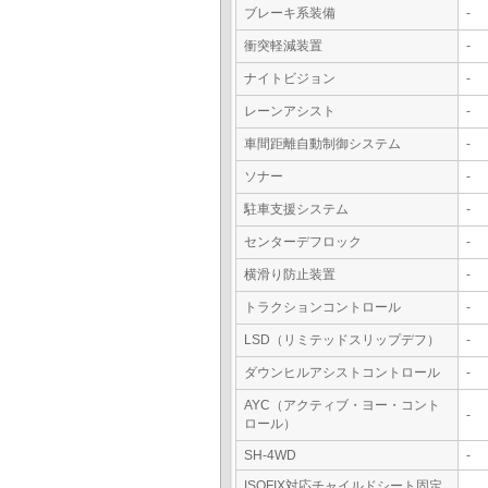
ブレーキ系装備
-
衝突軽減装置
-
ナイトビジョン
-
レーンアシスト
-
車間距離自動制御システム
-
ソナー
-
駐車支援システム
-
センターデフロック
-
横滑り防止装置
-
トラクションコントロール
-
LSD（リミテッドスリップデフ）
-
ダウンヒルアシストコントロール
-
AYC（アクティブ・ヨー・コント
-
ロール）
SH-4WD
-
ISOFIX対応チャイルドシート固定