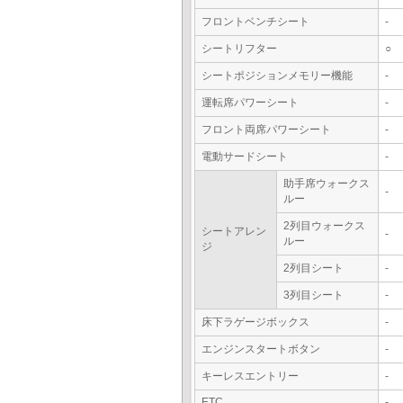
フロントベンチシート
-
シートリフター
○
シートポジションメモリー機能
-
運転席パワーシート
-
フロント両席パワーシート
-
電動サードシート
-
助手席ウォークス
-
ルー
2列目ウォークス
シートアレン
-
ルー
ジ
2列目シート
-
3列目シート
-
床下ラゲージボックス
-
エンジンスタートボタン
-
キーレスエントリー
-
ETC
-