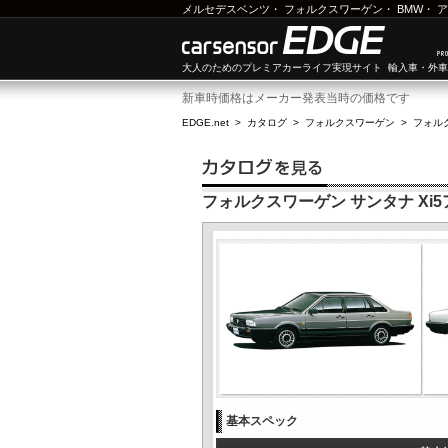
メルセデスベンツ
・
フォルクスワーゲン
・
BMW
・
ア
大人のためのプレミアカーライフ実現サイト 輸入車・外
新車時価格はメーカー発表当時の価格です
EDGE.net
>
カタログ
>
フォルクスワーゲン
>
フォル
フォルクスワーゲン サンタナ Xi
基本スペック