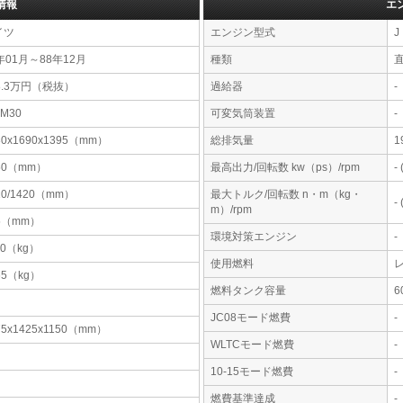
情報
エ
イツ
エンジン型式
J
年01月～88年12月
種類
8.3万円（税抜）
過給器
-
PM30
可変気筒装置
-
30x1690x1395（mm）
総排気量
1
50（mm）
最高出力/回転数 kw（ps）/rpm
-
10/1420（mm）
最大トルク/回転数 n・m（kg・
-
m）/rpm
5（mm）
環境対策エンジン
-
90（kg）
使用燃料
65（kg）
燃料タンク容量
JC08モード燃費
-
75x1425x1150（mm）
WLTCモード燃費
-
10-15モード燃費
-
燃費基準達成
-