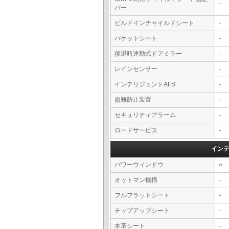
-
バー
ビルドインチャイルドシート
-
バケットシート
-
後退時連動式ドアミラー
-
レインセンサー
-
インテリジェントAFS
-
盗難防止装置
-
セキュリティアラーム
-
ロードサービス
-
イン
パワーウィンドウ
○
オットマン機構
-
フルフラットシート
-
チップアップシート
-
本革シート
-