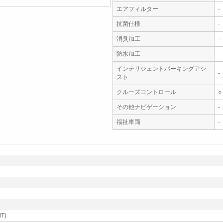
エアフィルター
-
抗菌仕様
-
消臭加工
-
防水加工
-
インテリジェントパーキングアシ
-
スト
クルーズコントロール
○
その他ナビゲーション
-
福祉車両
-
T)