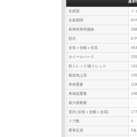
基本
生産国
ド
生産期間
87
新車時車両価格
28
型式
E-
全長ｘ全幅ｘ全高
45
ホイールベース
25
前トレッド/後トレッド
14
最低地上高
14
車体重量
11
車体総重量
14
最大積載量
-
室内 (全長ｘ全幅ｘ全高)
17
ドア数
4
乗車定員
5名