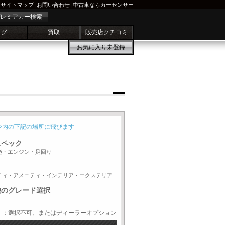
サイトマップ
|
お問い合わせ
|
中古車ならカーセンサー
レミアカー検索
ログ
買取
販売店クチコミ
お気に入り
未登録
ジ内の下記の場所に飛びます
スペック
能・エンジン・足回り
ティ・アメニティ・インテリア・エクステリア
他のグレード選択
-：選択不可、またはディーラーオプション