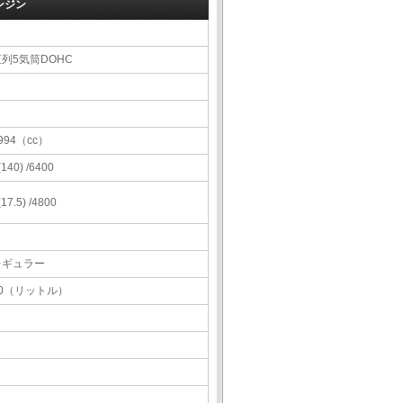
ンジン
直列5気筒DOHC
994（cc）
 (140) /6400
 (17.5) /4800
レギュラー
60（リットル）