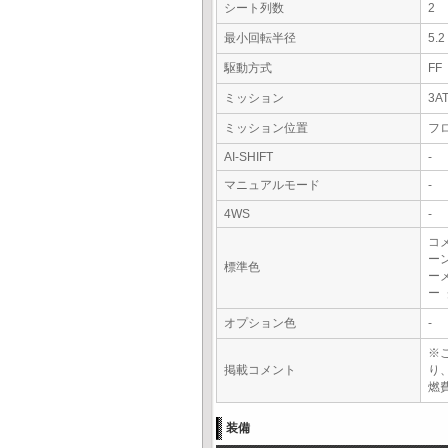
シート列数
2
最小回転半径
5.
駆動方式
FF
ミッション
3A
ミッション位置
フ
AI-SHIFT
-
マニュアルモード
-
4WS
-
コ
ー
標準色
ー
ー
オプション色
-
※
掲載コメント
り
燃費
装備