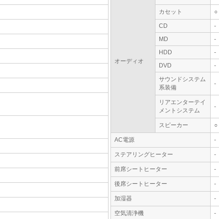
カセット
○
CD
-
MD
-
HDD
-
オーディオ
DVD
-
サウンドシステム
-
系装備
リアエンターテイ
-
メントシステム
スピーカー
○
AC電源
-
ステアリングヒーター
-
前席シートヒーター
-
後席シートヒーター
-
加湿器
-
空気清浄機
-