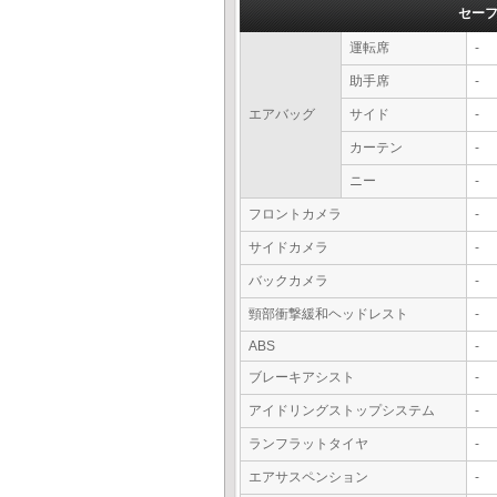
セー
運転席
-
助手席
-
エアバッグ
サイド
-
カーテン
-
ニー
-
フロントカメラ
-
サイドカメラ
-
バックカメラ
-
頸部衝撃緩和ヘッドレスト
-
ABS
-
ブレーキアシスト
-
アイドリングストップシステム
-
ランフラットタイヤ
-
エアサスペンション
-