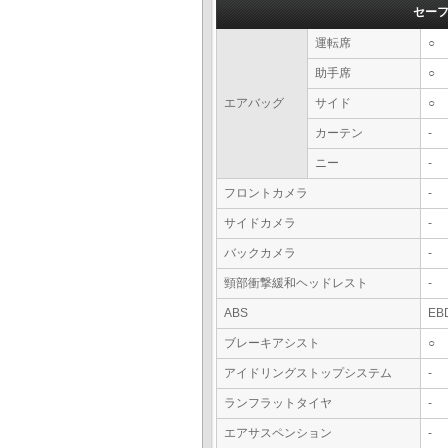
セー
運転席
○
助手席
○
エアバッグ
サイド
○
カーテン
-
ニー
-
フロントカメラ
-
サイドカメラ
-
バックカメラ
-
頸部衝撃緩和ヘッドレスト
-
ABS
EB
ブレーキアシスト
○
アイドリングストップシステム
-
ランフラットタイヤ
-
エアサスペンション
-