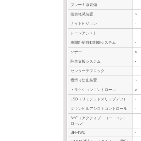
ブレーキ系装備
-
衝突軽減装置
○
ナイトビジョン
-
レーンアシスト
-
車間距離自動制御システム
-
ソナー
○
駐車支援システム
-
センターデフロック
-
横滑り防止装置
○
トラクションコントロール
○
LSD（リミテッドスリップデフ）
-
ダウンヒルアシストコントロール
-
AYC（アクティブ・ヨー・コント
-
ロール）
SH-4WD
-