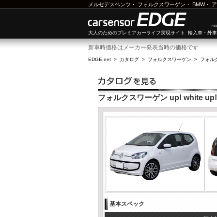
メルセデスベンツ
・
フォルクスワーゲン
・
BMW
・
ア
大人のためのプレミアカーライフ実現サイト 輸入車・外
新車時価格はメーカー発表当時の価格です
EDGE.net
>
カタログ
>
フォルクスワーゲン
>
フォルク
フォルクスワーゲン up! white up!
基本スペック