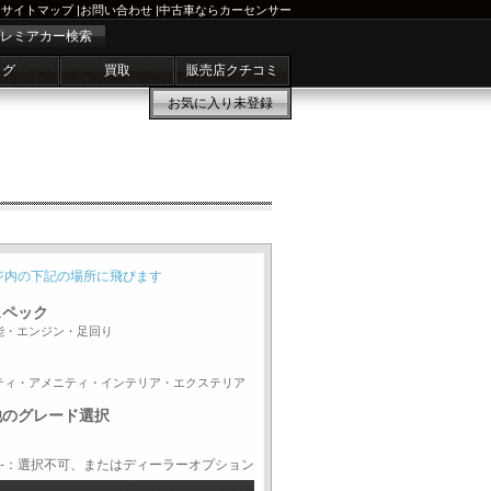
サイトマップ
|
お問い合わせ
|
中古車ならカーセンサー
レミアカー検索
ログ
買取
販売店クチコミ
お気に入り
未登録
ジ内の下記の場所に飛びます
スペック
能・エンジン・足回り
ティ・アメニティ・インテリア・エクステリア
他のグレード選択
-：選択不可、またはディーラーオプション