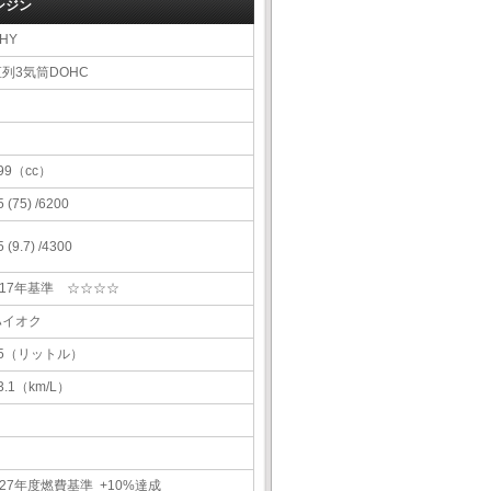
ンジン
HY
直列3気筒DOHC
99（cc）
5 (75) /6200
5 (9.7) /4300
H17年基準 ☆☆☆☆
ハイオク
35（リットル）
3.1（km/L）
27年度燃費基準 +10%達成