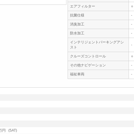
エアフィルター
○
抗菌仕様
-
消臭加工
-
防水加工
-
インテリジェントパーキングアシ
-
スト
クルーズコントロール
○
その他ナビゲーション
-
福祉車両
-
円 (5AT)