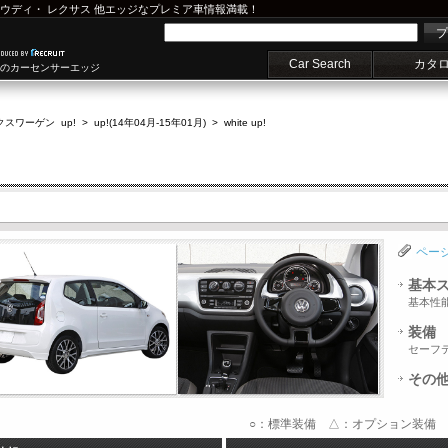
ウディ
・
レクサス
他エッジなプレミア車情報満載！
プ
Car Search
カタ
車のカーセンサーエッジ
スワーゲン up!
>
up!(14年04月-15年01月)
>
white up!
ペー
基本
基本性
装備
セーフ
その
○：標準装備 △：オプション装備 