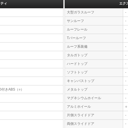
フティ
エク
大型ガラスルーフ
-
サンルーフ
-
ルーフレール
-
Tバールーフ
-
ルーフ系装備
-
タルガトップ
-
ハードトップ
-
ソフトトップ
-
キャンバストップ
-
D付きABS（○）
メタルトップ
-
マグネシウムホイール
-
アルミホイール
○
片側スライドドア
-
両側スライドドア
-