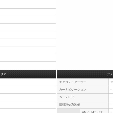
テリア
アメ
エアコン・クーラー
カーナビゲーション
-
カーテレビ
-
情報通信系装備
-
AM／FMラジオ
○