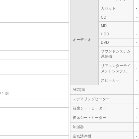
カセット
-
CD
○
MD
-
HDD
-
オーディオ
DVD
-
サウンドシステム
-
系装備
リアエンターテイ
-
メントシステム
スピーカー
○
AC電源
-
割可倒
ステアリングヒーター
-
前席シートヒーター
○
後席シートヒーター
-
加湿器
-
空気清浄機
-