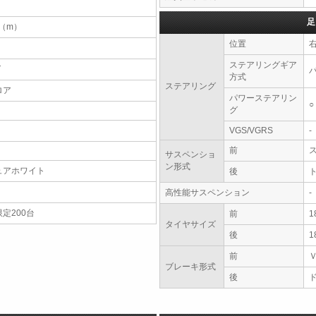
足
6（m）
位置
ステアリングギア
T
方式
ステアリング
ロア
パワーステアリン
○
グ
VGS/VGRS
-
前
サスペンショ
ン形式
ュアホワイト
後
高性能サスペンション
-
定200台
前
1
タイヤサイズ
後
1
前
ブレーキ形式
後