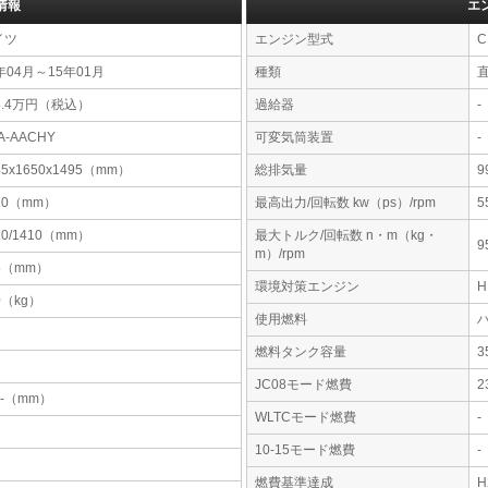
情報
エ
イツ
エンジン型式
C
年04月～15年01月
種類
4.4万円（税込）
過給器
-
A-AACHY
可変気筒装置
-
45x1650x1495（mm）
総排気量
9
20（mm）
最高出力/回転数 kw（ps）/rpm
5
10/1410（mm）
最大トルク/回転数 n・m（kg・
9
m）/rpm
5（mm）
環境対策エンジン
0（kg）
使用燃料
燃料タンク容量
JC08モード燃費
2
-x-（mm）
WLTCモード燃費
-
10-15モード燃費
-
燃費基準達成
H