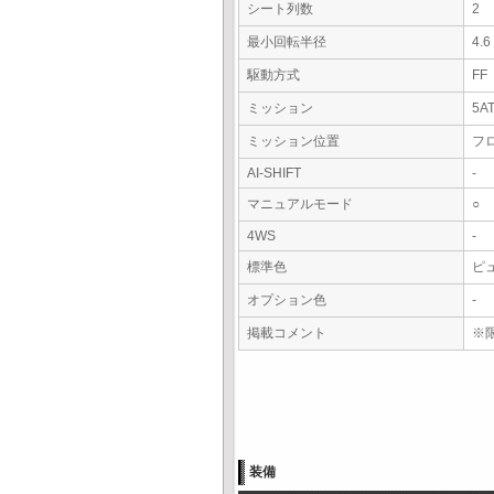
シート列数
2
最小回転半径
4.
駆動方式
FF
ミッション
5A
ミッション位置
フ
AI-SHIFT
-
マニュアルモード
○
4WS
-
標準色
ピ
オプション色
-
掲載コメント
※限
装備