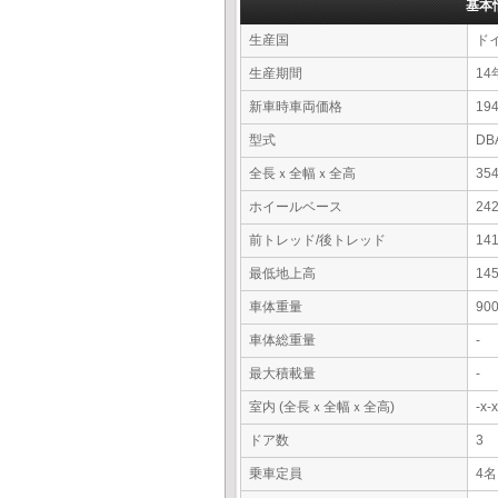
基本
生産国
ド
生産期間
14
新車時車両価格
19
型式
DB
全長ｘ全幅ｘ全高
35
ホイールベース
24
前トレッド/後トレッド
14
最低地上高
14
車体重量
90
車体総重量
-
最大積載量
-
室内 (全長ｘ全幅ｘ全高)
-x
ドア数
3
乗車定員
4名