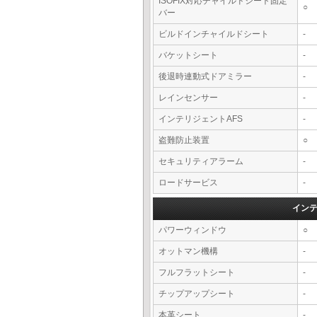
ISOFIX対応チャイルドシート固定
○
バー
ビルドインチャイルドシート
-
バケットシート
-
後退時連動式ドアミラー
-
レインセンサー
-
インテリジェントAFS
-
盗難防止装置
○
セキュリティアラーム
-
ロードサービス
-
イン
パワーウィンドウ
○
オットマン機構
-
フルフラットシート
-
チップアップシート
-
本革シート
-