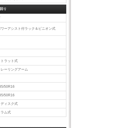
回り
右
パワーアシスト付ラック＆ピニオン式
ストラット式
トレーリングアーム
85/50R16
85/50R16
Ｖディスク式
ドラム式