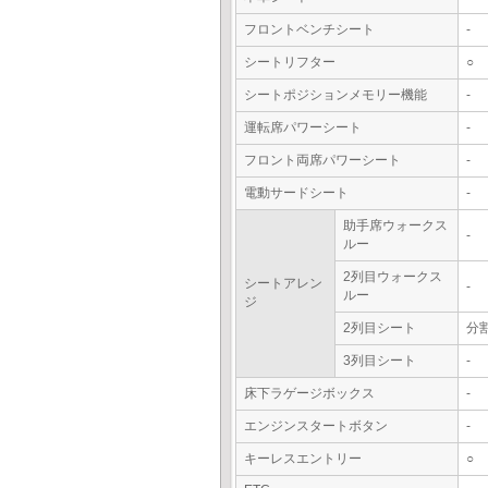
フロントベンチシート
-
シートリフター
○
シートポジションメモリー機能
-
運転席パワーシート
-
フロント両席パワーシート
-
電動サードシート
-
助手席ウォークス
-
ルー
2列目ウォークス
シートアレン
-
ルー
ジ
2列目シート
分
3列目シート
-
床下ラゲージボックス
-
エンジンスタートボタン
-
キーレスエントリー
○