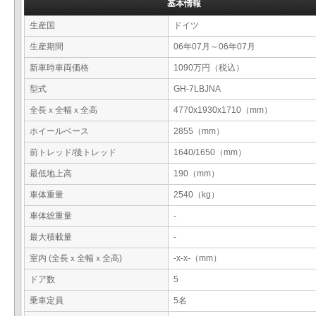
基本情報
生産国
ドイツ
生産期間
06年07月～06年07月
新車時車両価格
1090万円（税込）
型式
GH-7LBJNA
全長ｘ全幅ｘ全高
4770x1930x1710（mm）
ホイールベース
2855（mm）
前トレッド/後トレッド
1640/1650（mm）
最低地上高
190（mm）
車体重量
2540（kg）
車体総重量
-
最大積載量
-
室内 (全長ｘ全幅ｘ全高)
-x-x-（mm）
ドア数
5
乗車定員
5名