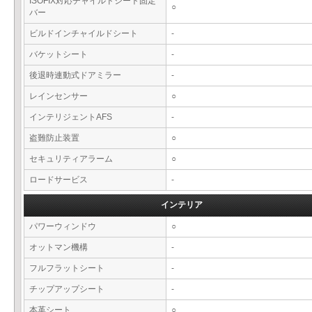
ISOFIX対応チャイルドシート固定
○
バー
ビルドインチャイルドシート
-
バケットシート
-
後退時連動式ドアミラー
-
レインセンサー
○
インテリジェントAFS
-
盗難防止装置
○
セキュリティアラーム
○
ロードサービス
-
インテリア
パワーウィンドウ
○
オットマン機構
-
フルフラットシート
-
チップアップシート
-
本革シート
○