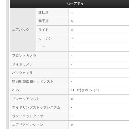
セーフティ
運転席
○
助手席
○
エアバッグ
サイド
○
カーテン
○
ニー
-
フロントカメラ
-
サイドカメラ
-
バックカメラ
-
頸部衝撃緩和ヘッドレスト
-
ABS
EBD付きABS（○）
ブレーキアシスト
○
アイドリングストップシステム
-
ランフラットタイヤ
-
エアサスペンション
○