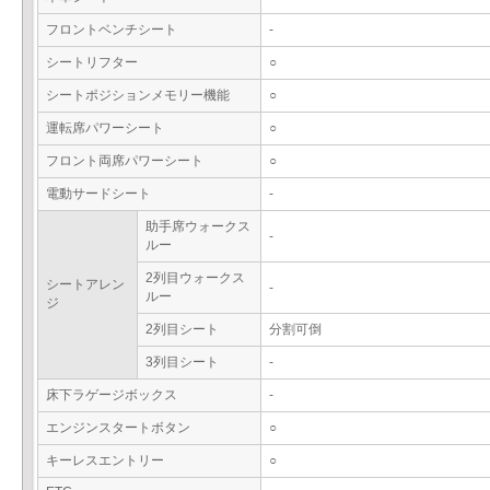
フロントベンチシート
-
シートリフター
○
シートポジションメモリー機能
○
運転席パワーシート
○
フロント両席パワーシート
○
電動サードシート
-
助手席ウォークス
-
ルー
2列目ウォークス
シートアレン
-
ルー
ジ
2列目シート
分割可倒
3列目シート
-
床下ラゲージボックス
-
エンジンスタートボタン
○
キーレスエントリー
○