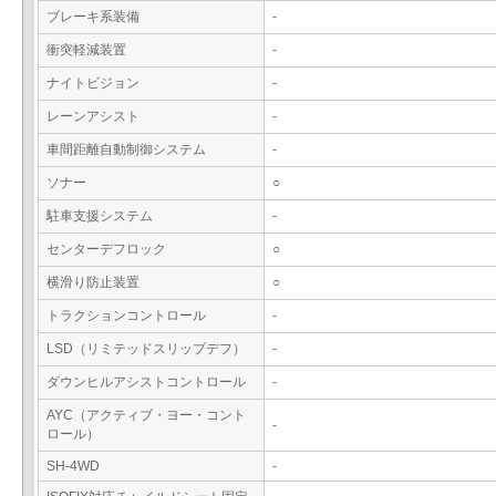
ブレーキ系装備
-
衝突軽減装置
-
ナイトビジョン
-
レーンアシスト
-
車間距離自動制御システム
-
ソナー
○
駐車支援システム
-
センターデフロック
○
横滑り防止装置
○
トラクションコントロール
-
LSD（リミテッドスリップデフ）
-
ダウンヒルアシストコントロール
-
AYC（アクティブ・ヨー・コント
-
ロール）
SH-4WD
-