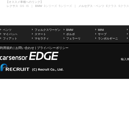
【オススメ車種へのリンク】
レクサス
GS
IS
｜ BMW
3シリーズ
5シリーズ
｜ メルセデス・ベンツ
Eクラス
Sクラス
ベンツ
フォルクスワーゲン
BMW
MINI
マイバッハ
スマート
ボルボ
サーブ
フィアット
マセラティ
フェラーリ
ランボルギーニ
利用規約
|
お問い合わせ
|
プライバシーポリシー
輸入