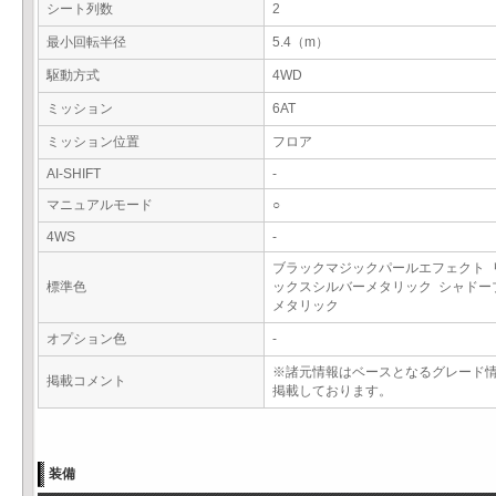
シート列数
2
最小回転半径
5.4（m）
駆動方式
4WD
ミッション
6AT
ミッション位置
フロア
AI-SHIFT
-
マニュアルモード
○
4WS
-
ブラックマジックパールエフェクト 
標準色
ックスシルバーメタリック シャドー
メタリック
オプション色
-
※諸元情報はベースとなるグレード
掲載コメント
掲載しております。
装備