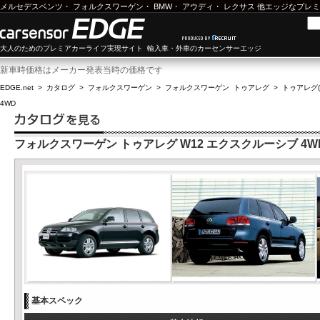
メルセデスベンツ
・
フォルクスワーゲン
・
BMW
・
アウディ
・
レクサス
他エッジなプレミ
大人のためのプレミアカーライフ実現サイト 輸入車・外車のカーセンサーエッジ
新車時価格はメーカー発表当時の価格です
EDGE.net
>
カタログ
>
フォルクスワーゲン
>
フォルクスワーゲン トゥアレグ
>
トゥアレグ(0
4WD
フォルクスワーゲン トゥアレグ W12 エクスクルーシブ 4W
基本スペック