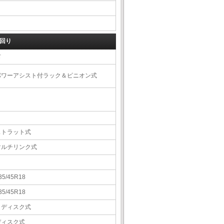
回り
右
パワーアシスト付ラック＆ピニオン式
ストラット式
マルチリンク式
35/45R18
35/45R18
Ｖディスク式
ディスク式