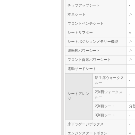
チップアップシート
-
本革シート
△
フロントベンチシート
-
シートリフター
○
シートポジションメモリー機能
△
運転席パワーシート
△
フロント両席パワーシート
△
電動サードシート
-
助手席ウォークス
-
ルー
2列目ウォークス
シートアレン
-
ルー
ジ
2列目シート
分
3列目シート
-
床下ラゲージボックス
-
エンジンスタートボタン
○