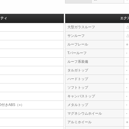
フティ
エク
大型ガラスルーフ
サンルーフ
ルーフレール
○
Tバールーフ
-
ルーフ系装備
-
タルガトップ
-
ハードトップ
-
ソフトトップ
-
キャンバストップ
-
D付きABS（○）
メタルトップ
-
マグネシウムホイール
-
アルミホイール
○