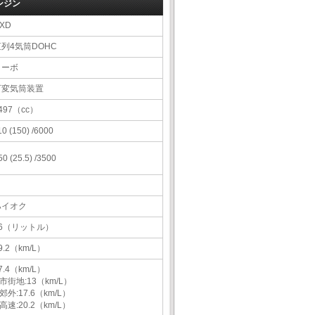
ンジン
XD
直列4気筒DOHC
ターボ
可変気筒装置
497（cc）
10 (150) /6000
50 (25.5) /3500
ハイオク
66（リットル）
9.2（km/L）
7.4（km/L）
市街地:13（km/L）
郊外:17.6（km/L）
高速:20.2（km/L）