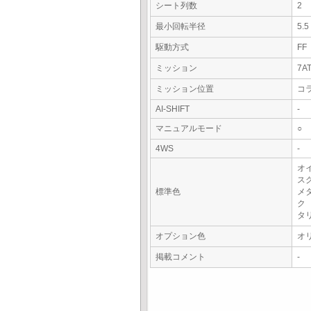
シート列数
2
最小回転半径
5.
駆動方式
FF
ミッション
7A
ミッション位置
コ
AI-SHIFT
-
マニュアルモード
○
4WS
-
オ
ス
標準色
メ
ク
タ
オプション色
オ
掲載コメント
-