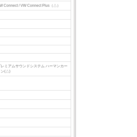
W Connect / VW Connect Plus（△）
プレミアムサウンドシステム ハーマンカー
ン(△)