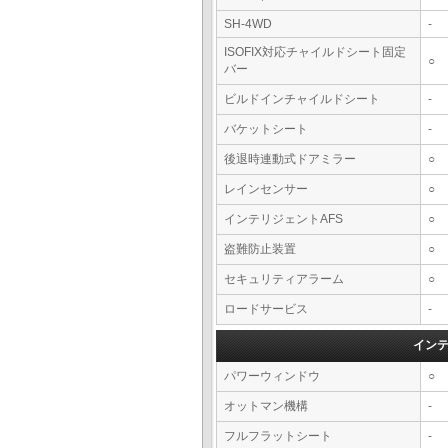
SH-4WD
-
ISOFIX対応チャイルドシート固定
○
バー
ビルドインチャイルドシート
-
バケットシート
-
後退時連動式ドアミラー
○
レインセンサー
○
インテリジェントAFS
○
盗難防止装置
○
セキュリティアラーム
○
ロードサービス
-
イン
パワーウィンドウ
○
オットマン機構
-
フルフラットシート
-