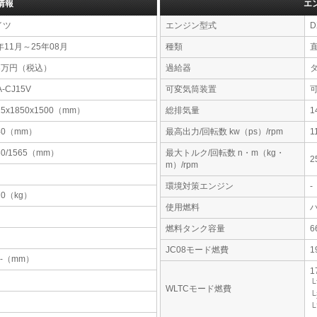
情報
エ
イツ
エンジン型式
D
年11月～25年08月
種類
53万円（税込）
過給器
A-CJ15V
可変気筒装置
15x1850x1500（mm）
総排気量
1
40（mm）
最高出力/回転数 kw（ps）/rpm
1
80/1565（mm）
最大トルク/回転数 n・m（kg・
2
m）/rpm
環境対策エンジン
-
70（kg）
使用燃料
燃料タンク容量
JC08モード燃費
1
-x-（mm）
1
└
WLTCモード燃費
└
└