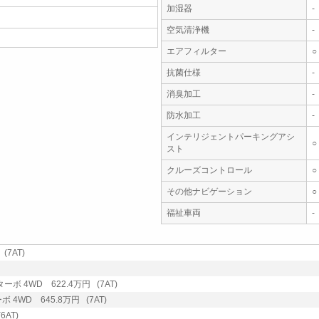
加湿器
-
空気清浄機
-
エアフィルター
○
抗菌仕様
-
消臭加工
-
防水加工
-
インテリジェントパーキングアシ
○
スト
クルーズコントロール
○
その他ナビゲーション
○
福祉車両
-
(7AT)
ボ 4WD 622.4万円 (7AT)
4WD 645.8万円 (7AT)
AT)