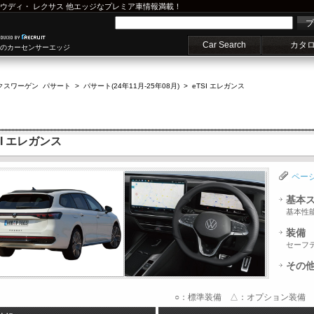
ウディ
・
レクサス
他エッジなプレミア車情報満載！
プ
Car Search
カタ
車のカーセンサーエッジ
クスワーゲン パサート
>
パサート(24年11月-25年08月)
>
eTSI エレガンス
I エレガンス
ペー
基本
基本性
装備
セーフ
その
○：標準装備 △：オプション装備 