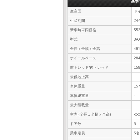
基本
生産国
ド
生産期間
24
新車時車両価格
5
型式
3A
全長ｘ全幅ｘ全高
49
ホイールベース
28
前トレッド/後トレッド
15
最低地上高
-
車体重量
15
車体総重量
-
最大積載量
-
室内 (全長ｘ全幅ｘ全高)
-x
ドア数
5
乗車定員
5名