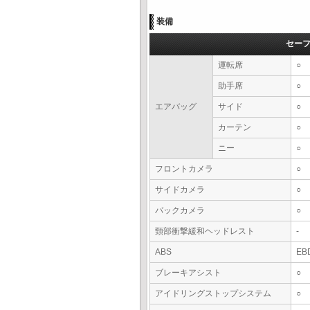
装備
セー
運転席
○
助手席
○
エアバッグ
サイド
○
カーテン
○
ニー
○
フロントカメラ
○
サイドカメラ
○
バックカメラ
○
頸部衝撃緩和ヘッドレスト
-
ABS
EB
ブレーキアシスト
○
アイドリングストップシステム
○