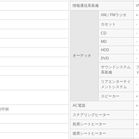
情報通信系装備
V
AM／FMラジオ
○
カセット
-
CD
-
MD
-
HDD
-
オーディオ
DVD
-
サウンドシステム
系装備
ド
リアエンターテイ
-
メントシステム
スピーカー
○
AC電源
○
割可倒
ステアリングヒーター
-
前席シートヒーター
○
後席シートヒーター
-