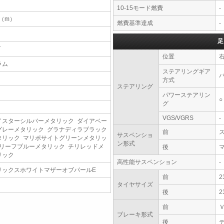
10-15モード燃費
-
5（m）
燃費基準達成
-
足
T
位置
ラム
ステアリングギア
方式
ステアリング
パワーステアリン
○
グ
VGS/VGRS
-
イスターシルバーメタリック ダイアベー
グレーメタリック グラナディラブラック
前
サスペンショ
タリック マリポサイトグリーンメタリッ
ン形式
 リーフブルーメタリック チリレッドメ
後
リック
高性能サスペンション
-
リックスホワイトマザーオブパールE
前
2
タイヤサイズ
後
2
前
ブレーキ形式
後