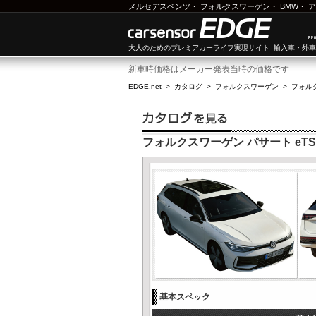
メルセデスベンツ
・
フォルクスワーゲン
・
BMW
・
ア
大人のためのプレミアカーライフ実現サイト 輸入車・外
新車時価格はメーカー発表当時の価格です
EDGE.net
>
カタログ
>
フォルクスワーゲン
>
フォル
フォルクスワーゲン パサート eTS
基本スペック