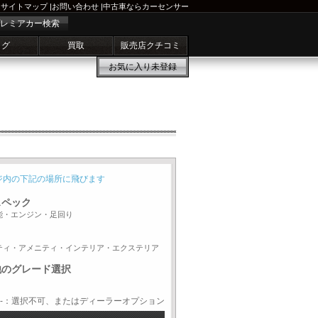
サイトマップ
|
お問い合わせ
|
中古車ならカーセンサー
レミアカー検索
ログ
買取
販売店クチコミ
お気に入り
未登録
ジ内の下記の場所に飛びます
スペック
能・エンジン・足回り
ティ・アメニティ・インテリア・エクステリア
他のグレード選択
-：選択不可、またはディーラーオプション