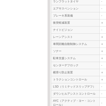
ランフラットタイヤ
-
エアサスペンション
-
ブレーキ系装備
-
衝突軽減装置
○
ナイトビジョン
-
レーンアシスト
○
車間距離自動制御システム
○
ソナー
○
駐車支援システム
○
センターデフロック
-
横滑り防止装置
○
トラクションコントロール
○
LSD（リミテッドスリップデフ）
-
ダウンヒルアシストコントロール
-
AYC（アクティブ・ヨー・コント
-
ロール）