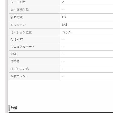
シート列数
2
最小回転半径
-
駆動方式
FR
ミッション
8AT
ミッション位置
コラム
AI-SHIFT
-
マニュアルモード
-
4WS
-
標準色
-
オプション色
-
掲載コメント
-
装備