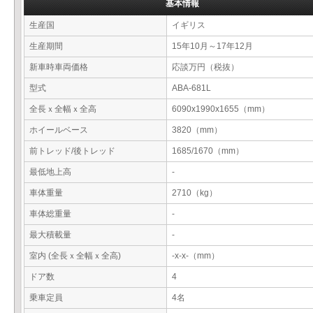
基本情報
生産国
イギリス
生産期間
15年10月～17年12月
新車時車両価格
応談万円（税抜）
型式
ABA-681L
全長ｘ全幅ｘ全高
6090x1990x1655（mm）
ホイールベース
3820（mm）
前トレッド/後トレッド
1685/1670（mm）
最低地上高
-
車体重量
2710（kg）
車体総重量
-
最大積載量
-
室内 (全長ｘ全幅ｘ全高)
-x-x-（mm）
ドア数
4
乗車定員
4名