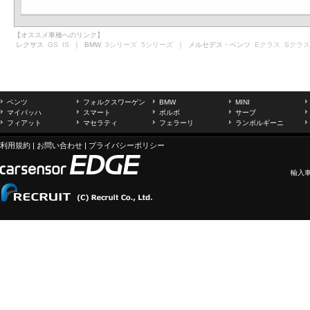
【オススメ車種へのリンク】
レクサス
GS
IS
｜ BMW
3シリーズ
5シリーズ
｜ メルセデス・ベンツ
Eクラス
Sクラス
ベンツ
フォルクスワーゲン
BMW
MINI
マイバッハ
スマート
ボルボ
サーブ
フィアット
マセラティ
フェラーリ
ランボルギーニ
利用規約
|
お問い合わせ
|
プライバシーポリシー
輸入