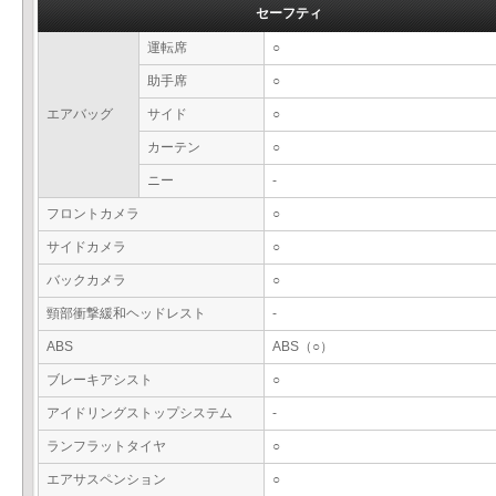
セーフティ
運転席
○
助手席
○
エアバッグ
サイド
○
カーテン
○
ニー
-
フロントカメラ
○
サイドカメラ
○
バックカメラ
○
頸部衝撃緩和ヘッドレスト
-
ABS
ABS（○）
ブレーキアシスト
○
アイドリングストップシステム
-
ランフラットタイヤ
○
エアサスペンション
○