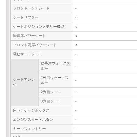
フロントベンチシート
-
シートリフター
○
シートポジションメモリー機能
○
運転席パワーシート
○
フロント両席パワーシート
○
電動サードシート
-
助手席ウォークス
-
ルー
2列目ウォークス
シートアレン
-
ルー
ジ
2列目シート
-
3列目シート
-
床下ラゲージボックス
-
エンジンスタートボタン
-
キーレスエントリー
-