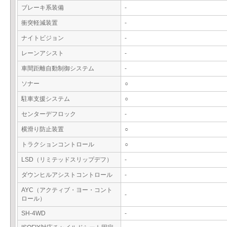
ブレーキ系装備
-
衝突軽減装置
-
ナイトビジョン
-
レーンアシスト
-
車間距離自動制御システム
-
ソナー
○
駐車支援システム
○
センターデフロック
-
横滑り防止装置
○
トラクションコントロール
○
LSD（リミテッドスリップデフ）
-
ダウンヒルアシストコントロール
-
AYC（アクティブ・ヨー・コント
-
ロール）
SH-4WD
-