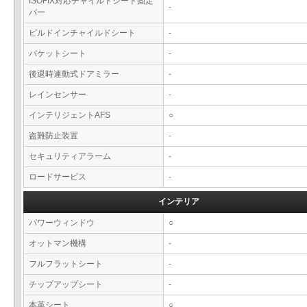
ISOFIX対応チャイルドシート固定
-
バー
ビルドインチャイルドシート
-
バケットシート
-
後退時連動式ドアミラー
-
レインセンサー
-
インテリジェントAFS
○
盗難防止装置
-
セキュリティアラーム
-
ロードサービス
-
インテリア
パワーウィンドウ
○
オットマン機構
-
フルフラットシート
-
チップアップシート
-
本革シート
○