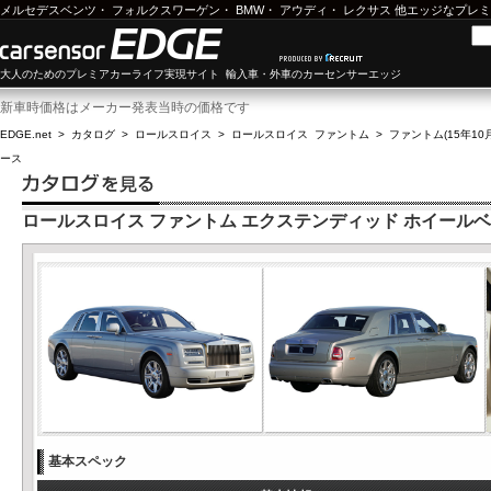
メルセデスベンツ
・
フォルクスワーゲン
・
BMW
・
アウディ
・
レクサス
他エッジなプレミ
大人のためのプレミアカーライフ実現サイト 輸入車・外車のカーセンサーエッジ
新車時価格はメーカー発表当時の価格です
EDGE.net
>
カタログ
>
ロールスロイス
>
ロールスロイス ファントム
>
ファントム(15年10月
ース
ロールスロイス ファントム エクステンディッド ホイール
基本スペック