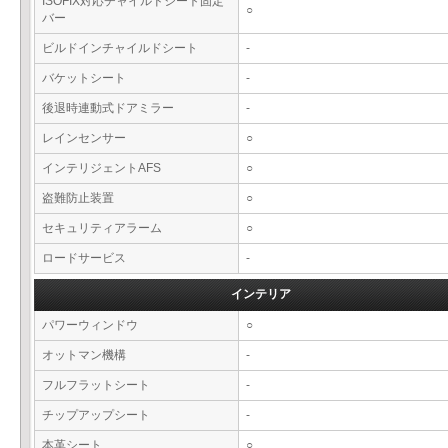
ISOFIX対応チャイルドシート固定
○
バー
ビルドインチャイルドシート
-
バケットシート
-
後退時連動式ドアミラー
-
レインセンサー
○
インテリジェントAFS
○
盗難防止装置
○
セキュリティアラーム
○
ロードサービス
-
インテリア
パワーウィンドウ
○
オットマン機構
-
フルフラットシート
-
チップアップシート
-
本革シート
○