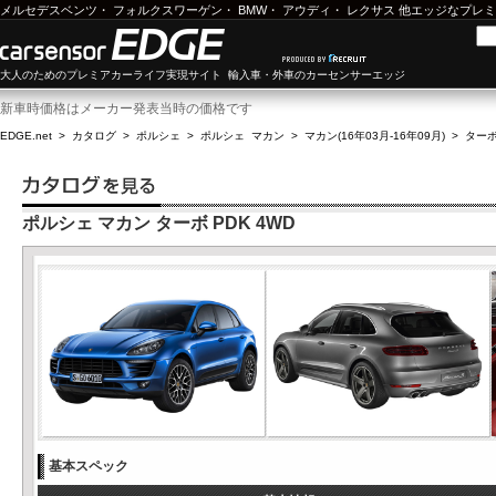
メルセデスベンツ
・
フォルクスワーゲン
・
BMW
・
アウディ
・
レクサス
他エッジなプレミ
大人のためのプレミアカーライフ実現サイト 輸入車・外車のカーセンサーエッジ
新車時価格はメーカー発表当時の価格です
EDGE.net
>
カタログ
>
ポルシェ
>
ポルシェ マカン
>
マカン(16年03月-16年09月)
>
ターボ
ポルシェ マカン ターボ PDK 4WD
基本スペック