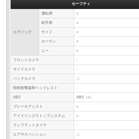
セーフティ
運転席
○
助手席
○
エアバッグ
サイド
○
カーテン
○
ニー
○
フロントカメラ
-
サイドカメラ
-
バックカメラ
△
頸部衝撃緩和ヘッドレスト
-
ABS
ABS（○）
ブレーキアシスト
○
アイドリングストップシステム
○
ランフラットタイヤ
-
エアサスペンション
△