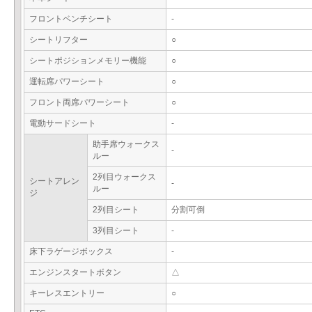
フロントベンチシート
-
シートリフター
○
シートポジションメモリー機能
○
運転席パワーシート
○
フロント両席パワーシート
○
電動サードシート
-
助手席ウォークス
-
ルー
2列目ウォークス
シートアレン
-
ルー
ジ
2列目シート
分割可倒
3列目シート
-
床下ラゲージボックス
-
エンジンスタートボタン
△
キーレスエントリー
○