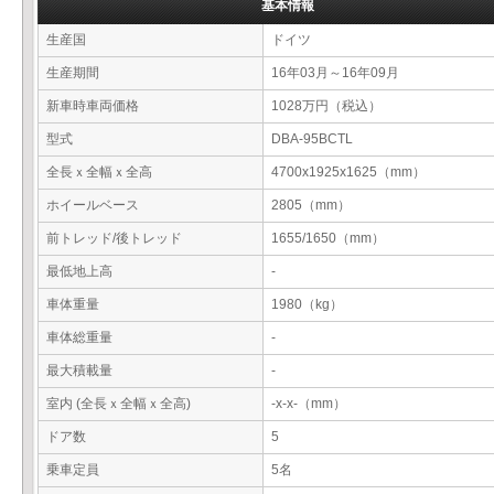
基本情報
生産国
ドイツ
生産期間
16年03月～16年09月
新車時車両価格
1028万円（税込）
型式
DBA-95BCTL
全長ｘ全幅ｘ全高
4700x1925x1625（mm）
ホイールベース
2805（mm）
前トレッド/後トレッド
1655/1650（mm）
最低地上高
-
車体重量
1980（kg）
車体総重量
-
最大積載量
-
室内 (全長ｘ全幅ｘ全高)
-x-x-（mm）
ドア数
5
乗車定員
5名