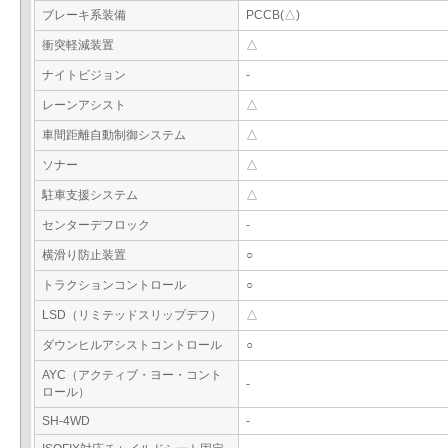
ブレーキ系装備
PCCB(△)
衝突軽減装置
△
ナイトビジョン
-
レーンアシスト
△
車間距離自動制御システム
△
ソナー
△
駐車支援システム
△
センターデフロック
-
横滑り防止装置
○
トラクションコントロール
○
LSD（リミテッドスリップデフ）
△
ダウンヒルアシストコントロール
○
AYC（アクティブ・ヨー・コント
-
ロール）
SH-4WD
-