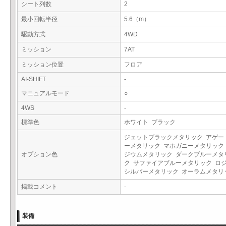
シート列数
2
最小回転半径
5.6（m）
駆動方式
4WD
ミッション
7AT
ミッション位置
フロア
AI-SHIFT
-
マニュアルモード
○
4WS
-
標準色
ホワイト ブラック
ジェットブラックメタリック アゲー
ーメタリック マホガニーメタリック
オプション色
ジウムメタリック ダークブルーメタ
ク サファイアブルーメタリック ロ
シルバーメタリック オーラムメタ
掲載コメント
-
装備