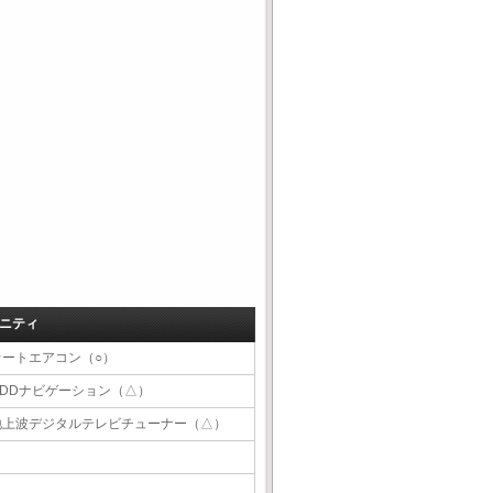
ニティ
オートエアコン（○）
HDDナビゲーション（△）
地上波デジタルテレビチューナー（△）