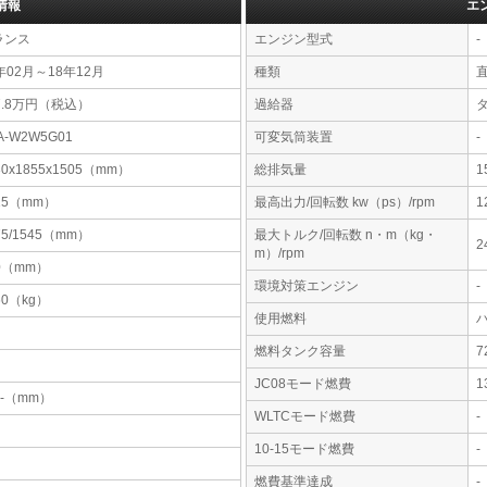
情報
エ
ランス
エンジン型式
-
年02月～18年12月
種類
7.8万円（税込）
過給器
A-W2W5G01
可変気筒装置
-
30x1855x1505（mm）
総排気量
1
15（mm）
最高出力/回転数 kw（ps）/rpm
1
75/1545（mm）
最大トルク/回転数 n・m（kg・
2
m）/rpm
0（mm）
環境対策エンジン
-
60（kg）
使用燃料
燃料タンク容量
JC08モード燃費
1
-x-（mm）
WLTCモード燃費
-
10-15モード燃費
-
燃費基準達成
-