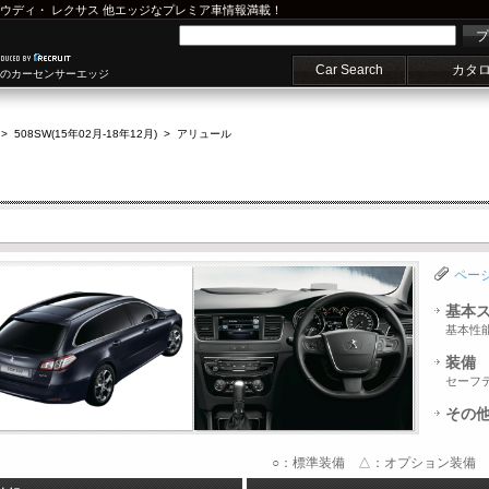
ウディ
・
レクサス
他エッジなプレミア車情報満載！
プ
Car Search
カタ
車のカーセンサーエッジ
>
508SW(15年02月-18年12月)
>
アリュール
ペー
基本
基本性
装備
セーフ
その
○：標準装備 △：オプション装備 