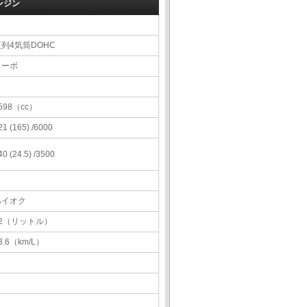
ンジン
直列4気筒DOHC
ターボ
598（cc）
21 (165) /6000
40 (24.5) /3500
ハイオク
72（リットル）
3.6（km/L）