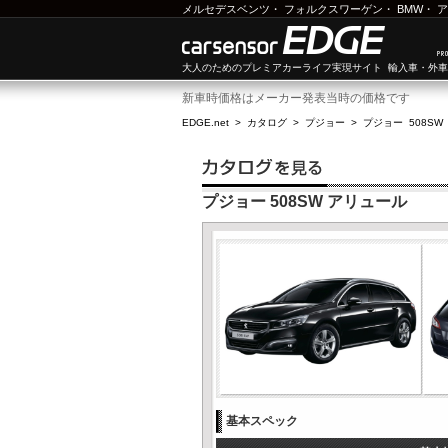
メルセデスベンツ
・
フォルクスワーゲン
・
BMW
・
ア
大人のためのプレミアカーライフ実現サイト 輸入車・外
新車時価格はメーカー発表当時の価格です
EDGE.net
>
カタログ
>
プジョー
>
プジョー 508SW
プジョー 508SW アリュール
基本スペック