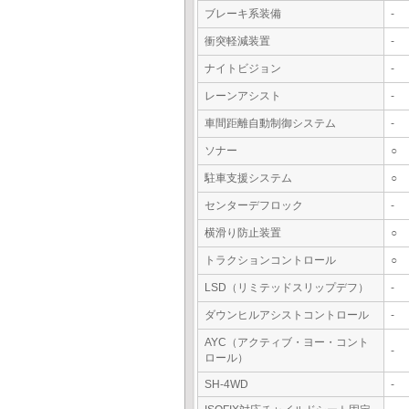
ブレーキ系装備
-
衝突軽減装置
-
ナイトビジョン
-
レーンアシスト
-
車間距離自動制御システム
-
ソナー
○
駐車支援システム
○
センターデフロック
-
横滑り防止装置
○
トラクションコントロール
○
LSD（リミテッドスリップデフ）
-
ダウンヒルアシストコントロール
-
AYC（アクティブ・ヨー・コント
-
ロール）
SH-4WD
-