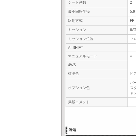
シート列数
2
最小回転半径
5.
駆動方式
FF
ミッション
6A
ミッション位置
フ
AI-SHIFT
-
マニュアルモード
○
4WS
-
標準色
ビ
パ
オプション色
ス
ャ
掲載コメント
-
装備