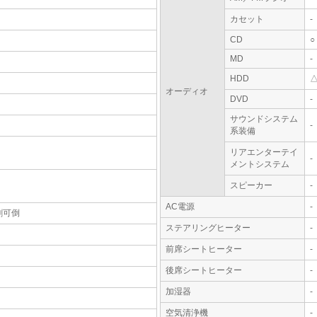
カセット
-
CD
○
MD
-
HDD
オーディオ
DVD
-
サウンドシステム
-
系装備
リアエンターテイ
-
メントシステム
スピーカー
-
AC電源
-
割可倒
ステアリングヒーター
-
前席シートヒーター
-
後席シートヒーター
-
加湿器
-
空気清浄機
-