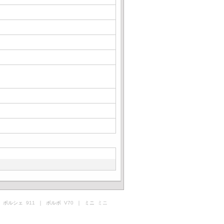
 ポルシェ
911
｜ ボルボ
V70
｜ ミニ
ミニ