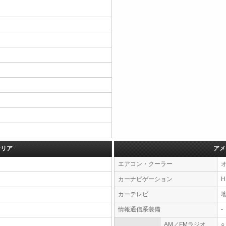
テリア
アメ
エアコン・クーラー
カーナビゲーション
カーテレビ
情報通信系装備
-
AM／FMラジオ
○