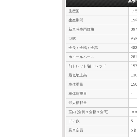
基本
生産国
フ
生産期間
15
新車時車両価格
39
型式
AB
全長ｘ全幅ｘ全高
48
ホイールベース
28
前トレッド/後トレッド
15
最低地上高
13
車体重量
15
車体総重量
-
最大積載量
-
室内 (全長ｘ全幅ｘ全高)
-x
ドア数
5
乗車定員
5名