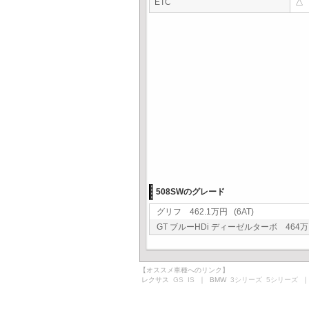
ETC
△
508SWのグレード
グリフ 462.1万円 (6AT)
GT ブルーHDi ディーゼルターボ 464万円
【オススメ車種へのリンク】
レクサス
GS
IS
｜ BMW
3シリーズ
5シリーズ
｜