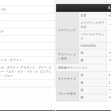
足
9（m）
位置
ステアリングギア
T
方式
ステアリング
ロア
パワーステアリン
-
グ
VGS/VGRS
-
前
サスペンショ
ン形式
アンカ・ホワイト
後
ール・ホワイト アルタンス・グレー ビ
高性能サスペンション
-
ター ペルラ・ネラ・ブラック エジプシ
前
2
ン・ブルー
タイヤサイズ
後
2
前
ブレーキ形式
後