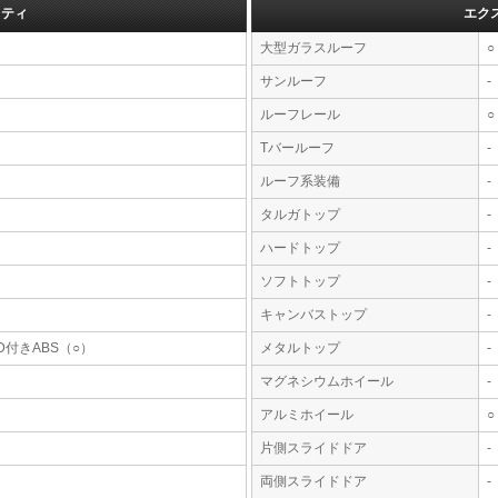
フティ
エク
大型ガラスルーフ
○
サンルーフ
-
ルーフレール
○
Tバールーフ
-
ルーフ系装備
-
タルガトップ
-
ハードトップ
-
ソフトトップ
-
キャンバストップ
-
D付きABS（○）
メタルトップ
-
マグネシウムホイール
-
アルミホイール
○
片側スライドドア
-
両側スライドドア
-