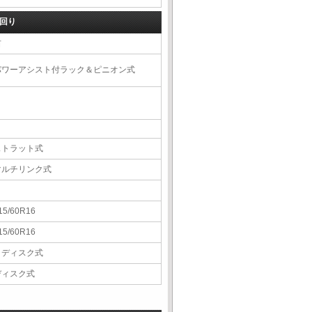
回り
右
パワーアシスト付ラック＆ピニオン式
ストラット式
マルチリンク式
15/60R16
15/60R16
Ｖディスク式
ディスク式