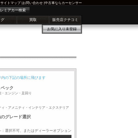
サイトマップ
|
お問い合わせ
|
中古車ならカーセンサー
レミアカー検索
ログ
買取
販売店クチコミ
お気に入り
未登録
ジ内の下記の場所に飛びます
スペック
能・エンジン・足回り
ティ・アメニティ・インテリア・エクステリア
他のグレード選択
-：選択不可、またはディーラーオプション