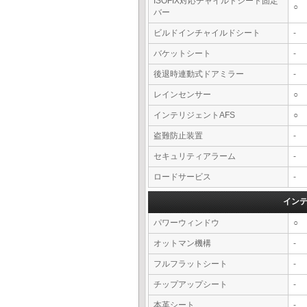
ISOFIX対応チャイルドシート固定
○
バー
ビルドインチャイルドシート
-
バケットシート
-
後退時連動式ドアミラー
-
レインセンサー
○
インテリジェントAFS
○
盗難防止装置
-
セキュリティアラーム
-
ロードサービス
-
イン
パワーウィンドウ
○
オットマン機構
-
フルフラットシート
-
チップアップシート
-
本革シート
-