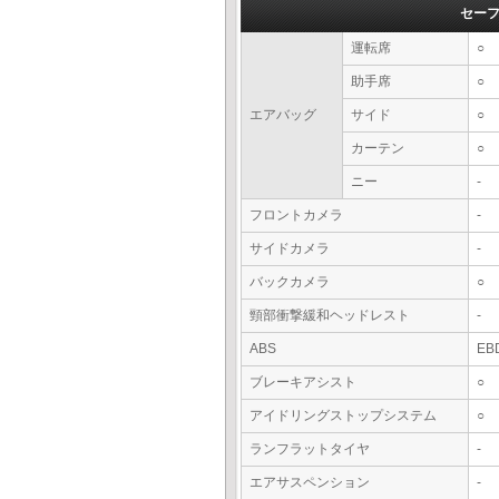
セー
運転席
○
助手席
○
エアバッグ
サイド
○
カーテン
○
ニー
-
フロントカメラ
-
サイドカメラ
-
バックカメラ
○
頸部衝撃緩和ヘッドレスト
-
ABS
EB
ブレーキアシスト
○
アイドリングストップシステム
○
ランフラットタイヤ
-
エアサスペンション
-