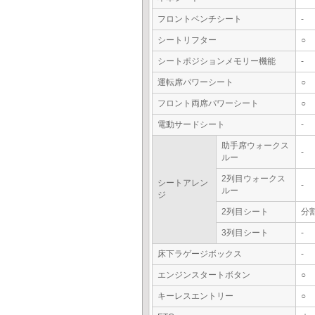
フロントベンチシート
-
シートリフター
○
シートポジションメモリー機能
-
運転席パワーシート
○
フロント両席パワーシート
○
電動サードシート
-
助手席ウォークス
-
ルー
2列目ウォークス
シートアレン
-
ルー
ジ
2列目シート
分
3列目シート
-
床下ラゲージボックス
-
エンジンスタートボタン
○
キーレスエントリー
○