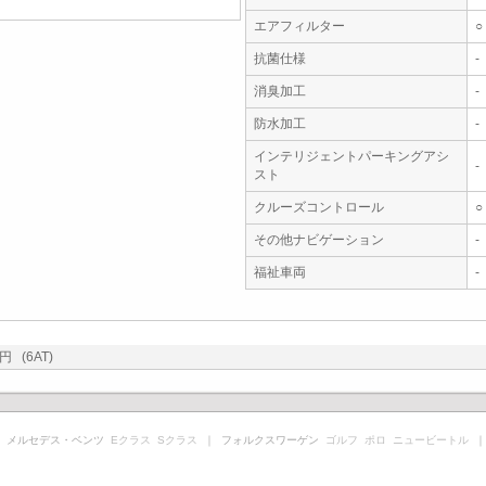
エアフィルター
○
抗菌仕様
-
消臭加工
-
防水加工
-
インテリジェントパーキングアシ
-
スト
クルーズコントロール
○
その他ナビゲーション
-
福祉車両
-
 (6AT)
 メルセデス・ベンツ
Eクラス
Sクラス
｜ フォルクスワーゲン
ゴルフ
ポロ
ニュービートル
｜