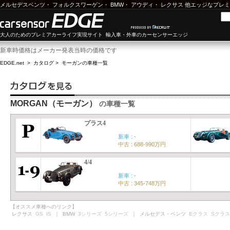
メルセデスベンツ
・
フォルクスワーゲン
・
BMW
・
アウディ
・
レクサス
他エッジなプレミ
大人のためのプレミアカーライフ実現サイト 輸入車・外車のカーセンサーエッジ
新車時価格はメーカー発表当時の価格です
EDGE.net
>
カタログ
>
モーガン
の車種一覧
MORGAN（モーガン）
の車種一覧
プラス4
新車 : -
中古 : 688-990万円
4/4
新車 : -
中古 : 345-748万円
【オススメ車種へのリンク】
レクサス
GS
IS
｜ BMW
3シリーズ
5シリーズ
｜ メルセデス・ベンツ
Eクラス
Sクラス