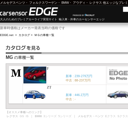
メルセデスベンツ
・
フォルクスワーゲン
・
BMW
・
アウディ
・
レクサス
他エッジなプレミ
大人のためのプレミアカーライフ実現サイト 輸入車・外車のカーセンサーエッジ
新車時価格はメーカー発表当時の価格です
EDGE.net
>
カタログ
>
ＭＧ
の車種一覧
MG
の車種一覧
F
新車 : 239-279万円
中古 : 88-237万円
ZT
新車 : 446.2万円
中古 : -
【オススメ車種へのリンク】
レクサス
GS
IS
｜ BMW
3シリーズ
5シリーズ
｜ メルセデス・ベンツ
Eクラス
Sクラス