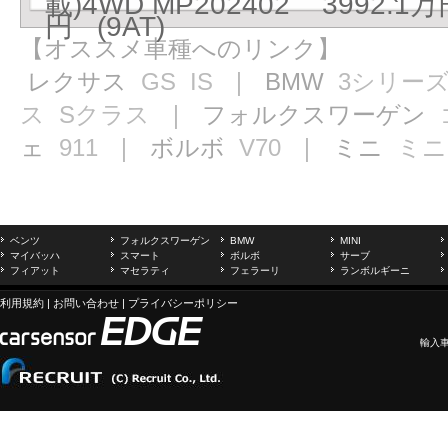
載)4WD MP202402 3992.1万
円 (9AT)
【オススメ車種へのリンク】
レクサス
GS
IS
｜ BMW
3シリー
ス
Sクラス
｜ フォルクスワーゲン
ェ
911
｜ ボルボ
V70
｜ ミニ
ミニ
ベンツ
フォルクスワーゲン
BMW
MINI
マイバッハ
スマート
ボルボ
サーブ
フィアット
マセラティ
フェラーリ
ランボルギーニ
利用規約
|
お問い合わせ
|
プライバシーポリシー
輸入