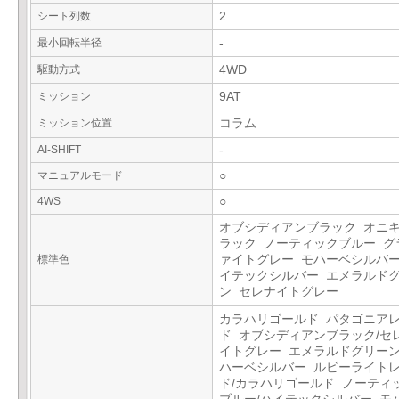
シート列数
2
最小回転半径
-
駆動方式
4WD
ミッション
9AT
ミッション位置
コラム
AI-SHIFT
-
マニュアルモード
○
4WS
○
オブシディアンブラック オニ
ラック ノーティックブルー グ
標準色
ァイトグレー モハーベシルバー
イテックシルバー エメラルド
ン セレナイトグレー
カラハリゴールド パタゴニア
ド オブシディアンブラック/セ
イトグレー エメラルドグリーン
ハーベシルバー ルビーライト
ド/カラハリゴールド ノーティ