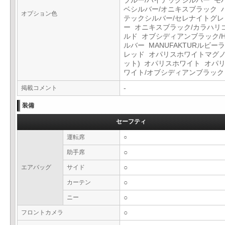
ブルー/ハイテックシルバー モ
ベシルバー/オニキスブラック 
オプション色
テックシルバー/セレナイトグレ
ー オニキスブラック/カラハリ
ルド オブシディアンブラック/H
ルバー MANUFAKTURルビー
レッド オパリスホワイトマグノ
ット) オパリスホワイト オパ
ワイト/オブシディアンブラッ
掲載コメント
-
装備
セーフティ
運転席
○
助手席
○
エアバッグ
サイド
○
カーテン
○
ニー
○
フロントカメラ
○