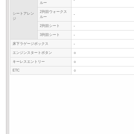
-
ルー
2列目ウォークス
シートアレン
-
ルー
ジ
2列目シート
-
3列目シート
-
床下ラゲージボックス
-
エンジンスタートボタン
○
キーレスエントリー
○
ETC
○