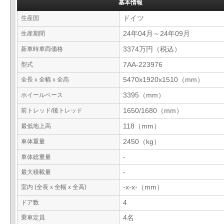
基本情報
生産国
ドイツ
生産期間
24年04月～24年09月
新車時車両価格
3374万円（税込）
型式
7AA-223976
全長ｘ全幅ｘ全高
5470x1920x1510（mm）
ホイールベース
3395（mm）
前トレッド/後トレッド
1650/1680（mm）
最低地上高
118（mm）
車体重量
2450（kg）
車体総重量
-
最大積載量
-
室内 (全長ｘ全幅ｘ全高)
-x-x-（mm）
ドア数
4
乗車定員
4名