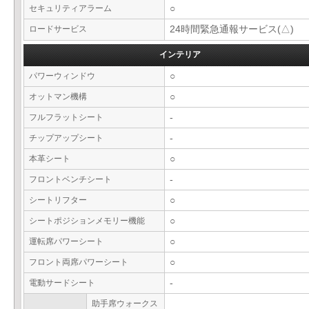
セキュリティアラーム
○
ロードサービス
24時間緊急通報サービス(△)
インテリア
パワーウィンドウ
○
オットマン機構
○
フルフラットシート
-
チップアップシート
-
本革シート
○
フロントベンチシート
-
シートリフター
○
シートポジションメモリー機能
○
運転席パワーシート
○
フロント両席パワーシート
○
電動サードシート
-
助手席ウォークス