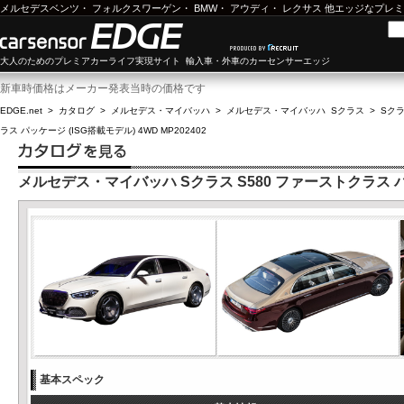
メルセデスベンツ
・
フォルクスワーゲン
・
BMW
・
アウディ
・
レクサス
他エッジなプレミ
大人のためのプレミアカーライフ実現サイト 輸入車・外車のカーセンサーエッジ
新車時価格はメーカー発表当時の価格です
EDGE.net
>
カタログ
>
メルセデス・マイバッハ
>
メルセデス・マイバッハ Sクラス
>
Sクラ
ラス パッケージ (ISG搭載モデル) 4WD MP202402
メルセデス・マイバッハ Sクラス S580 ファーストクラス パッケ
基本スペック