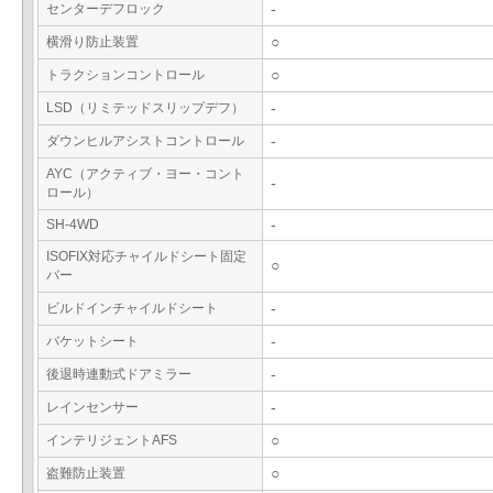
センターデフロック
-
横滑り防止装置
○
トラクションコントロール
○
LSD（リミテッドスリップデフ）
-
ダウンヒルアシストコントロール
-
AYC（アクティブ・ヨー・コント
-
ロール）
SH-4WD
-
ISOFIX対応チャイルドシート固定
○
バー
ビルドインチャイルドシート
-
バケットシート
-
後退時連動式ドアミラー
-
レインセンサー
-
インテリジェントAFS
○
盗難防止装置
○