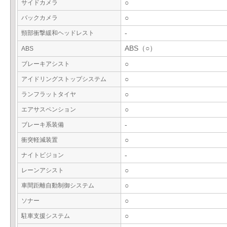
サイドカメラ
○
バックカメラ
○
頸部衝撃緩和ヘッドレスト
-
ABS（○）
ABS
ブレーキアシスト
○
アイドリングストップシステム
○
ランフラットタイヤ
○
エアサスペンション
○
ブレーキ系装備
-
衝突軽減装置
○
ナイトビジョン
-
レーンアシスト
○
車間距離自動制御システム
○
ソナー
○
駐車支援システム
○