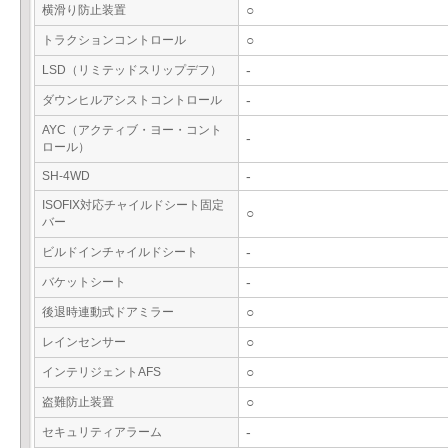
横滑り防止装置
○
トラクションコントロール
○
LSD（リミテッドスリップデフ）
-
ダウンヒルアシストコントロール
-
AYC（アクティブ・ヨー・コント
-
ロール）
SH-4WD
-
ISOFIX対応チャイルドシート固定
○
バー
ビルドインチャイルドシート
-
バケットシート
-
後退時連動式ドアミラー
○
レインセンサー
○
インテリジェントAFS
○
盗難防止装置
○
セキュリティアラーム
-