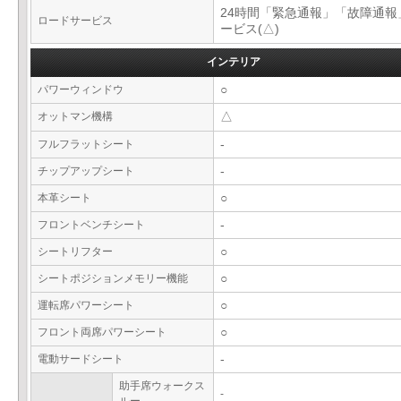
24時間「緊急通報」「故障通報
ロードサービス
ービス(△)
インテリア
パワーウィンドウ
○
オットマン機構
△
フルフラットシート
-
チップアップシート
-
本革シート
○
フロントベンチシート
-
シートリフター
○
シートポジションメモリー機能
○
運転席パワーシート
○
フロント両席パワーシート
○
電動サードシート
-
助手席ウォークス
-