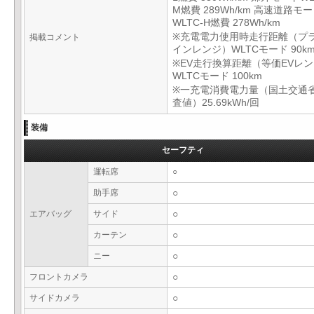
M燃費 289Wh/km 高速道路モ
WLTC-H燃費 278Wh/km
※充電電力使用時走行距離（プ
掲載コメント
インレンジ）WLTCモード 90k
※EV走行換算距離（等価EVレ
WLTCモード 100km
※一充電消費電力量（国土交通
査値）25.69kWh/回
装備
セーフティ
運転席
○
助手席
○
エアバッグ
サイド
○
カーテン
○
ニー
○
フロントカメラ
○
サイドカメラ
○