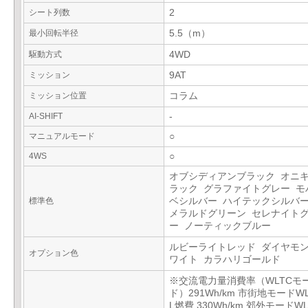
シート列数
2
最小回転半径
5.5（m）
駆動方式
4WD
ミッション
9AT
ミッション位置
コラム
AI-SHIFT
-
マニュアルモード
○
4WS
○
オブシディアンブラック オニ
ラック グラファイトグレー モ
標準色
ベシルバー ハイテックシルバー
メラルドグリーン セレナイト
ー ノーティックブルー
ルビーライトレッド ダイヤモ
オプション色
ワイト カラハリゴールド
※交流電力量消費率（WLTCモ
ド）291Wh/km 市街地モードWL
L燃費 330Wh/km 郊外モードWL