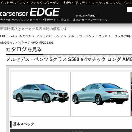
メルセデスベンツ
・
フォルクスワーゲン
・
BMW
・
アウディ
・
レクサス
他エッジなプレミ
大人のためのプレミアカーライフ実現サイト 輸入車・外車のカーセンサーエッジ
新車時価格はメーカー発表当時の価格です
EDGE.net
>
カタログ
>
メルセデス・ベンツ
>
メルセデス・ベンツ Sクラス
>
Sクラス(23年0
AMGラインパッケージ 4WD MP202301
メルセデス・ベンツ Sクラス S580 e 4マチック ロング AMG
基本スペック