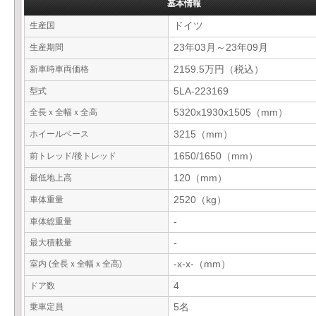
基本情報
生産国
ドイツ
生産期間
23年03月～23年09月
新車時車両価格
2159.5万円（税込）
型式
5LA-223169
全長ｘ全幅ｘ全高
5320x1930x1505（mm）
ホイールベース
3215（mm）
前トレッド/後トレッド
1650/1650（mm）
最低地上高
120（mm）
車体重量
2520（kg）
車体総重量
-
最大積載量
-
室内 (全長ｘ全幅ｘ全高)
-x-x-（mm）
ドア数
4
乗車定員
5名