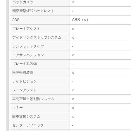
バックカメラ
○
頸部衝撃緩和ヘッドレスト
-
ABS（○）
ABS
ブレーキアシスト
○
アイドリングストップシステム
○
ランフラットタイヤ
-
エアサスペンション
○
ブレーキ系装備
-
衝突軽減装置
○
ナイトビジョン
-
レーンアシスト
○
車間距離自動制御システム
○
ソナー
○
駐車支援システム
○
センターデフロック
-