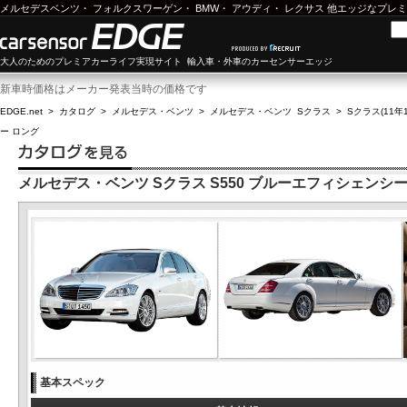
メルセデスベンツ
・
フォルクスワーゲン
・
BMW
・
アウディ
・
レクサス
他エッジなプレミ
大人のためのプレミアカーライフ実現サイト 輸入車・外車のカーセンサーエッジ
新車時価格はメーカー発表当時の価格です
EDGE.net
>
カタログ
>
メルセデス・ベンツ
>
メルセデス・ベンツ Sクラス
>
Sクラス(11年1
ー ロング
メルセデス・ベンツ Sクラス S550 ブルーエフィシェンシー
基本スペック