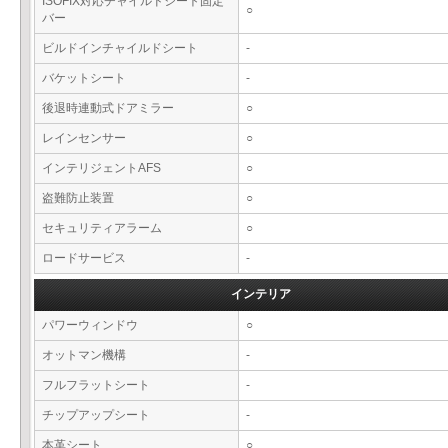
ISOFIX対応チャイルドシート固定
○
バー
ビルドインチャイルドシート
-
バケットシート
-
後退時連動式ドアミラー
○
レインセンサー
○
インテリジェントAFS
○
盗難防止装置
○
セキュリティアラーム
○
ロードサービス
-
インテリア
パワーウィンドウ
○
オットマン機構
-
フルフラットシート
-
チップアップシート
-
本革シート
○