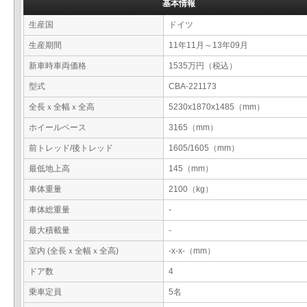
基本情報
生産国
ドイツ
生産期間
11年11月～13年09月
新車時車両価格
1535万円（税込）
型式
CBA-221173
全長ｘ全幅ｘ全高
5230x1870x1485（mm）
ホイールベース
3165（mm）
前トレッド/後トレッド
1605/1605（mm）
最低地上高
145（mm）
車体重量
2100（kg）
車体総重量
-
最大積載量
-
室内 (全長ｘ全幅ｘ全高)
-x-x-（mm）
ドア数
4
乗車定員
5名