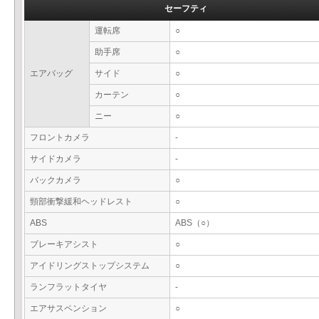
セーフティ
運転席
○
助手席
○
エアバッグ
サイド
○
カーテン
○
ニー
○
フロントカメラ
-
サイドカメラ
-
バックカメラ
○
頸部衝撃緩和ヘッドレスト
○
ABS
ABS（○）
ブレーキアシスト
○
アイドリングストップシステム
○
ランフラットタイヤ
-
エアサスペンション
○