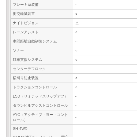
ブレーキ系装備
-
衝突軽減装置
○
ナイトビジョン
△
レーンアシスト
○
車間距離自動制御システム
○
ソナー
○
駐車支援システム
○
センターデフロック
-
横滑り防止装置
○
トラクションコントロール
○
LSD（リミテッドスリップデフ）
-
ダウンヒルアシストコントロール
-
AYC（アクティブ・ヨー・コント
-
ロール）
SH-4WD
-