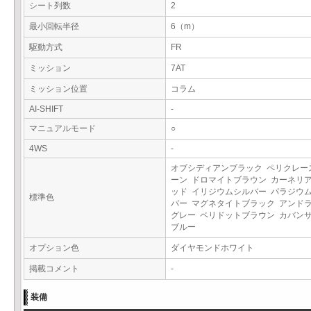
シート列数
2
最小回転半径
6（m）
駆動方式
FR
ミッション
7AT
ミッション位置
コラム
AI-SHIFT
-
マニュアルモード
○
4WS
-
オブシディアンブラック ペリクレー
ーン ドロマイトブラウン カーネリ
ッド イリジウムシルバー パラジウ
標準色
バー マグネタイトブラック アンド
グレー ペリドットブラウン カバン
ブルー
オプション色
ダイヤモンドホワイト
掲載コメント
-
装備