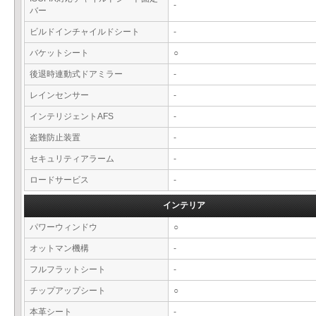
-
バー
ビルドインチャイルドシート
-
バケットシート
○
後退時連動式ドアミラー
-
レインセンサー
-
インテリジェントAFS
-
盗難防止装置
-
セキュリティアラーム
-
ロードサービス
-
インテリア
パワーウィンドウ
○
オットマン機構
-
フルフラットシート
-
チップアップシート
○
本革シート
-