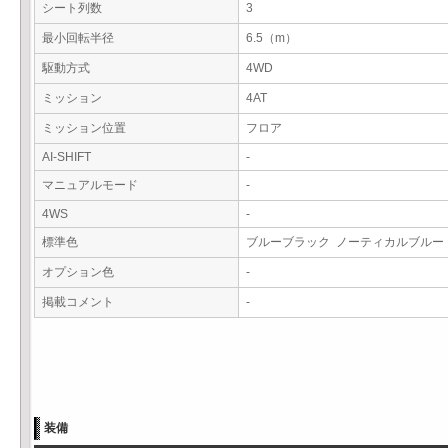
シート列数
3
最小回転半径
6.5（m）
駆動方式
4WD
ミッション
4AT
ミッション位置
フロア
AI-SHIFT
-
マニュアルモード
-
4WS
-
標準色
ブルーブラック ノーティカルブル
オプション色
-
掲載コメント
-
装備