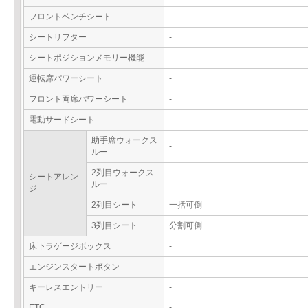
フロントベンチシート
-
シートリフター
-
シートポジションメモリー機能
-
運転席パワーシート
-
フロント両席パワーシート
-
電動サードシート
-
助手席ウォークス
-
ルー
2列目ウォークス
シートアレン
-
ルー
ジ
2列目シート
一括可倒
3列目シート
分割可倒
床下ラゲージボックス
-
エンジンスタートボタン
-
キーレスエントリー
-
ETC
-