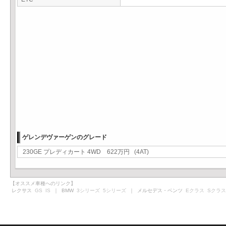
ゲレンデヴァーゲンのグレード
230GE プレディカート 4WD 622万円 (4AT)
【オススメ車種へのリンク】
レクサス
GS
IS
｜ BMW
3シリーズ
5シリーズ
｜ メルセデス・ベンツ
Eクラス
Sクラス