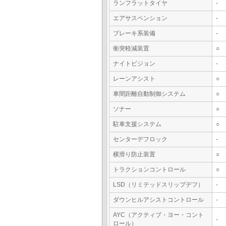
ランフラットタイヤ
-
エアサスペンション
-
ブレーキ系装備
-
衝突軽減装置
○
ナイトビジョン
-
レーンアシスト
○
車間距離自動制御システム
○
ソナー
○
駐車支援システム
○
センターデフロック
-
横滑り防止装置
○
トラクションコントロール
○
LSD（リミテッドスリップデフ）
-
ダウンヒルアシストコントロール
-
AYC（アクティブ・ヨー・コント
-
ロール）