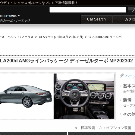
ウディ
・
レクサス
他エッジなプレミア車情報満載！
プ
Car Search
カタ
車のカーセンサーエッジ
デス・ベンツ CLAクラス
>
CLAクラス(23年03月-23年08月)
>
CLA200d AMGラインパ
A200d AMGラインパッケージ ディーゼルターボ MP202302
ペー
基本
基本性
装備
セーフ
その
○：標準装備 △：オプション装備 