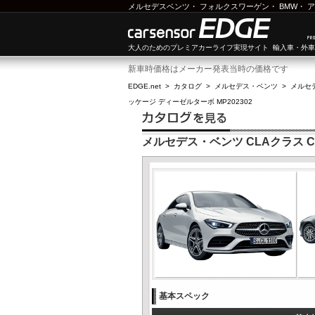
メルセデスベンツ
・
フォルクスワーゲン
・
BMW
・
ア
大人のためのプレミアカーライフ実現サイト 輸入車・外
新車時価格はメーカー発表当時の価格です
EDGE.net
>
カタログ
>
メルセデス・ベンツ
>
メルセ
ッケージ ディーゼルターボ MP202302
メルセデス・ベンツ CLAクラス CL
基本スペック