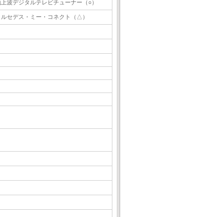
地上波デジタルテレビチューナー（○）
メルセデス・ミー・コネクト（△）