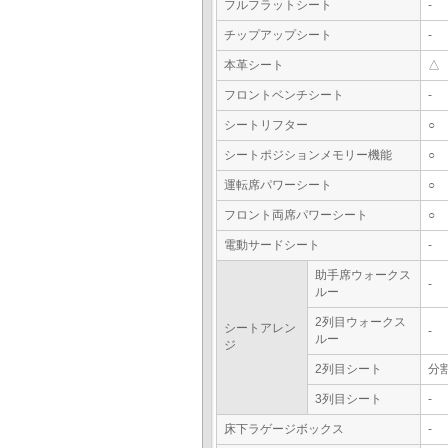
フルフラットシート
-
チップアップシート
-
本革シート
△
フロントベンチシート
-
シートリフター
○
シートポジションメモリー機能
○
運転席パワーシート
○
フロント両席パワーシート
○
電動サードシート
-
助手席ウォークス
-
ルー
2列目ウォークス
シートアレン
-
ルー
ジ
2列目シート
分
3列目シート
-
床下ラゲージボックス
-