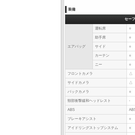
装備
セー
運転席
○
助手席
○
エアバッグ
サイド
○
カーテン
○
ニー
○
フロントカメラ
△
サイドカメラ
△
バックカメラ
○
頸部衝撃緩和ヘッドレスト
-
ABS
AB
ブレーキアシスト
○
アイドリングストップシステム
○