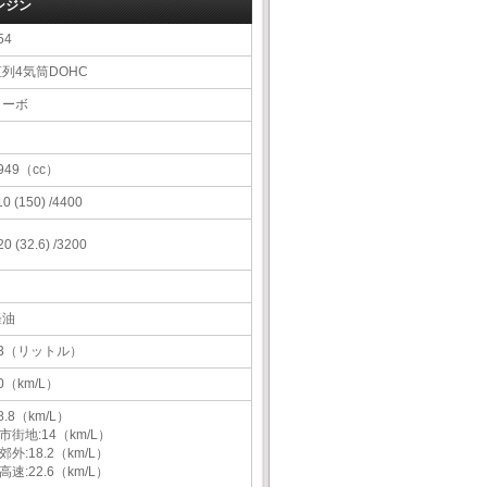
ンジン
54
直列4気筒DOHC
ターボ
949（cc）
10 (150) /4400
20 (32.6) /3200
軽油
43（リットル）
0（km/L）
8.8（km/L）
市街地:14（km/L）
郊外:18.2（km/L）
高速:22.6（km/L）