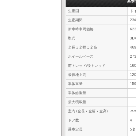
基本
生産国
ド
生産期間
23
新車時車両価格
62
型式
3D
全長ｘ全幅ｘ全高
46
ホイールベース
27
前トレッド/後トレッド
16
最低地上高
12
車体重量
15
車体総重量
-
最大積載量
-
室内 (全長ｘ全幅ｘ全高)
-x
ドア数
4
乗車定員
5名