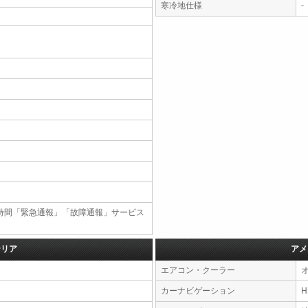
寒冷地仕様
-
4時間「緊急通報」「故障通報」サービス
テリア
アメ
エアコン・クーラー
カーナビゲーション