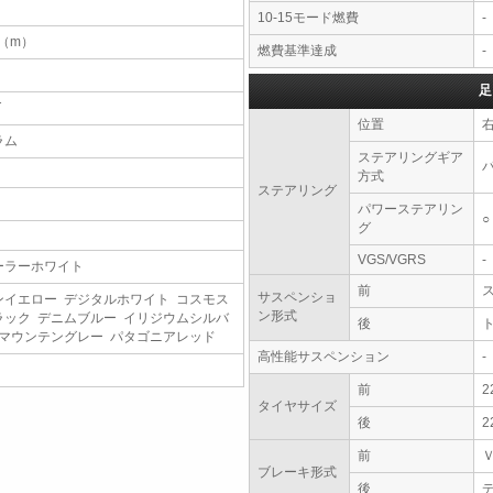
10-15モード燃費
-
1（m）
燃費基準達成
-
足
T
位置
ラム
ステアリングギア
方式
ステアリング
パワーステアリン
○
グ
VGS/VGRS
-
ーラーホワイト
前
サスペンショ
ンイエロー デジタルホワイト コスモス
ン形式
ラック デニムブルー イリジウムシルバ
後
 マウンテングレー パタゴニアレッド
高性能サスペンション
-
前
2
タイヤサイズ
後
2
前
ブレーキ形式
後