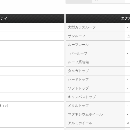
フティ
エク
大型ガラスルーフ
-
サンルーフ
ルーフレール
-
Tバールーフ
-
ルーフ系装備
-
タルガトップ
-
ハードトップ
-
ソフトトップ
-
キャンバストップ
-
S（○）
メタルトップ
-
マグネシウムホイール
-
アルミホイール
○