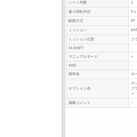
シート列数
2
最小回転半径
5.
駆動方式
FF
ミッション
8A
ミッション位置
コ
AI-SHIFT
-
マニュアルモード
○
4WS
-
標準色
ポ
サ
オプション色
ブ
ー
掲載コメント
-