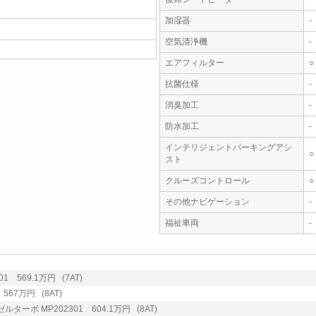
加湿器
-
空気清浄機
-
エアフィルター
○
抗菌仕様
-
消臭加工
-
防水加工
-
インテリジェントパーキングアシ
○
スト
クルーズコントロール
○
その他ナビゲーション
-
福祉車両
-
1 569.1万円 (7AT)
567万円 (8AT)
ターボ MP202301 604.1万円 (8AT)