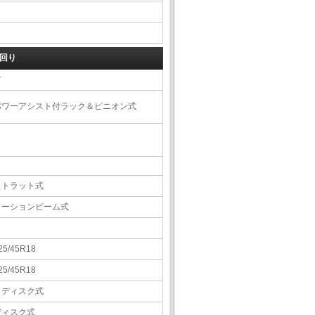
回り
右
パワーアシスト付ラック＆ピニオン式
ストラット式
トーションビーム式
25/45R18
25/45R18
Ｖディスク式
ディスク式