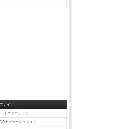
ニティ
オートエアコン（○）
HDDナビゲーション（△）