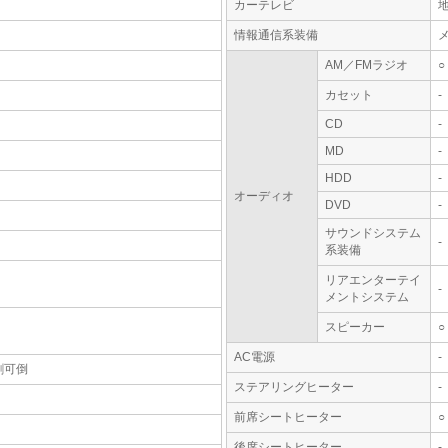
カーテレビ
情報通信系装備
AM／FMラジオ
○
カセット
-
CD
-
MD
-
HDD
-
オーディオ
DVD
-
サウンドシステム
-
系装備
リアエンターテイ
-
メントシステム
スピーカー
○
AC電源
-
割可倒
ステアリングヒーター
-
前席シートヒーター
○
後席シートヒーター
-