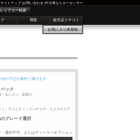
サイトマップ
|
お問い合わせ
|
中古車ならカーセンサー
レミアカー検索
ログ
買取
販売店クチコミ
お気に入り
未登録
ジ内の下記の場所に飛びます
スペック
能・エンジン・足回り
ティ・アメニティ・インテリア・エクステリア
他のグレード選択
-：選択不可、またはディーラーオプション