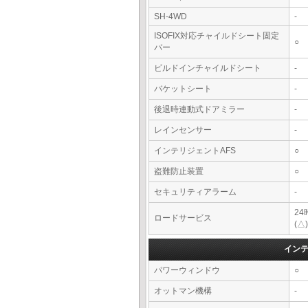
SH-4WD
-
ISOFIX対応チャイルドシート固定
○
バー
ビルドインチャイルドシート
-
バケットシート
-
後退時連動式ドアミラー
-
レインセンサー
-
インテリジェントAFS
○
盗難防止装置
○
セキュリティアラーム
-
2
ロードサービス
(△)
イン
パワーウィンドウ
○
オットマン機構
-