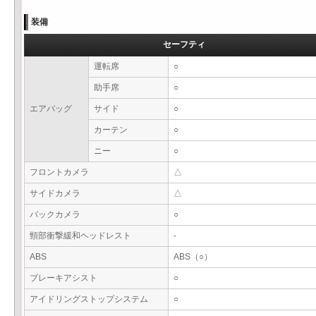
装備
セーフティ
運転席
○
助手席
○
エアバッグ
サイド
○
カーテン
○
ニー
○
フロントカメラ
△
サイドカメラ
△
バックカメラ
○
頸部衝撃緩和ヘッドレスト
-
ABS
ABS（○）
ブレーキアシスト
○
アイドリングストップシステム
○