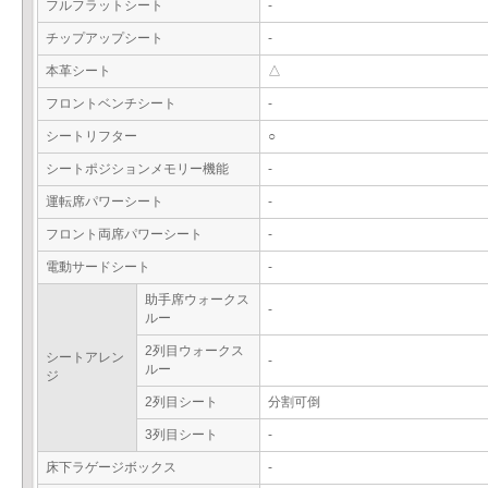
フルフラットシート
-
チップアップシート
-
本革シート
△
フロントベンチシート
-
シートリフター
○
シートポジションメモリー機能
-
運転席パワーシート
-
フロント両席パワーシート
-
電動サードシート
-
助手席ウォークス
-
ルー
2列目ウォークス
シートアレン
-
ルー
ジ
2列目シート
分割可倒
3列目シート
-
床下ラゲージボックス
-