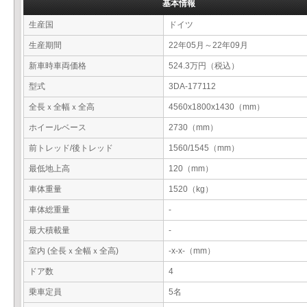
基本情報
生産国
ドイツ
生産期間
22年05月～22年09月
新車時車両価格
524.3万円（税込）
型式
3DA-177112
全長ｘ全幅ｘ全高
4560x1800x1430（mm）
ホイールベース
2730（mm）
前トレッド/後トレッド
1560/1545（mm）
最低地上高
120（mm）
車体重量
1520（kg）
車体総重量
-
最大積載量
-
室内 (全長ｘ全幅ｘ全高)
-x-x-（mm）
ドア数
4
乗車定員
5名