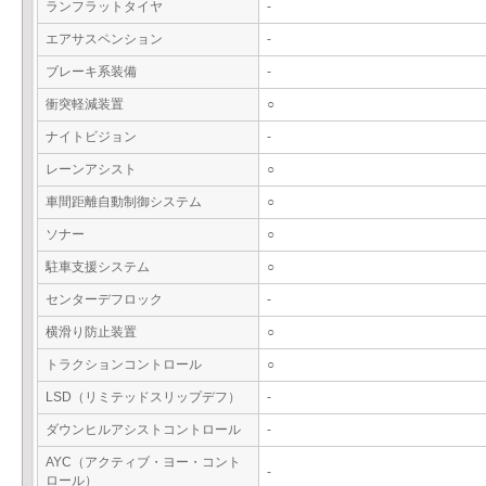
ランフラットタイヤ
-
エアサスペンション
-
ブレーキ系装備
-
衝突軽減装置
○
ナイトビジョン
-
レーンアシスト
○
車間距離自動制御システム
○
ソナー
○
駐車支援システム
○
センターデフロック
-
横滑り防止装置
○
トラクションコントロール
○
LSD（リミテッドスリップデフ）
-
ダウンヒルアシストコントロール
-
AYC（アクティブ・ヨー・コント
-
ロール）