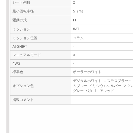
シート列数
2
最小回転半径
5（m）
駆動方式
FF
ミッション
8AT
ミッション位置
コラム
AI-SHIFT
-
マニュアルモード
○
4WS
-
標準色
ポーラーホワイト
デジタルホワイト コスモスブラック
オプション色
ムブルー イリジウムシルバー マウ
グレー パタゴニアレッド
掲載コメント
-