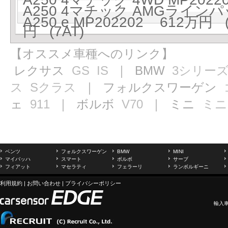
A250 4マチック AMGラインパッ
A250 e MP202202 612万円 (
円 (7AT)
【オススメ車種へのリンク】
レクサス
GS
IS
｜ BMW
3シリー
ス
Sクラス
｜ フォルクスワーゲン
ェ
911
｜ ボルボ
V70
｜ ミニ
ミニ
ベンツ
フォルクスワーゲン
BMW
MINI
マイバッハ
スマート
ボルボ
サーブ
フィアット
マセラティ
フェラーリ
ランボルギーニ
利用規約
|
お問い合わせ
|
プライバシーポリシー
輸入