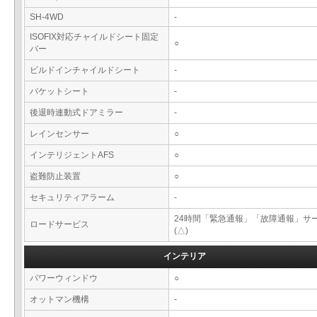
SH-4WD
-
ISOFIX対応チャイルドシート固定
○
バー
ビルドインチャイルドシート
-
バケットシート
-
後退時連動式ドアミラー
-
レインセンサー
○
インテリジェントAFS
○
盗難防止装置
○
セキュリティアラーム
-
24時間「緊急通報」「故障通報」サ
ロードサービス
(△)
インテリア
パワーウィンドウ
○
オットマン機構
-