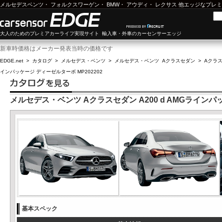
メルセデスベンツ
・
フォルクスワーゲン
・
BMW
・
アウディ
・
レクサス
他エッジなプレミ
大人のためのプレミアカーライフ実現サイト 輸入車・外車のカーセンサーエッジ
新車時価格はメーカー発表当時の価格です
EDGE.net
>
カタログ
>
メルセデス・ベンツ
>
メルセデス・ベンツ Aクラスセダン
>
Aクラス
インパッケージ ディーゼルターボ MP202202
メルセデス・ベンツ Aクラスセダン A200 d AMGラインパッ
基本スペック