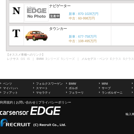
ナビゲーター
新車 : 870-1028万円
中古 : 60-998万円
タウンカー
新車 : 677-758万円
中古 : 108-495万円
【オススメ車種へのリンク】
レクサス
GS
IS
｜ BMW
3シリーズ
5シリーズ
｜ メルセデス・ベンツ
Eクラス
Sクラス
ベンツ
フォルクスワーゲン
BMW
MINI
マイバッハ
スマート
ボルボ
サーブ
フィアット
マセラティ
フェラーリ
ランボルギーニ
利用規約
|
お問い合わせ
|
プライバシーポリシー
輸入