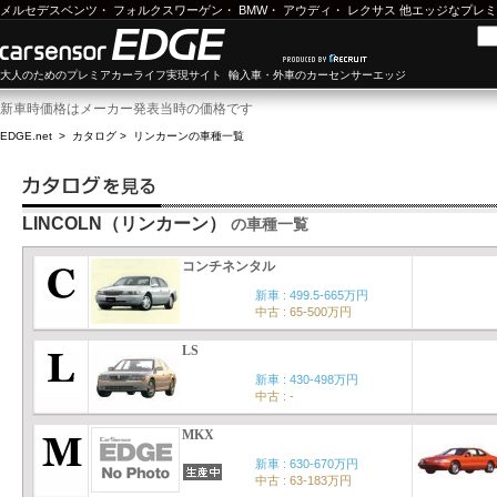
メルセデスベンツ
・
フォルクスワーゲン
・
BMW
・
アウディ
・
レクサス
他エッジなプレミ
大人のためのプレミアカーライフ実現サイト 輸入車・外車のカーセンサーエッジ
新車時価格はメーカー発表当時の価格です
EDGE.net
>
カタログ
>
リンカーン
の車種一覧
LINCOLN（リンカーン）
の車種一覧
コンチネンタル
新車 : 499.5-665万円
中古 : 65-500万円
LS
新車 : 430-498万円
中古 : -
MKX
新車 : 630-670万円
中古 : 63-183万円