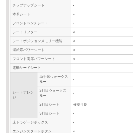
チップアップシート
-
本革シート
○
フロントベンチシート
-
シートリフター
○
シートポジションメモリー機能
○
運転席パワーシート
○
フロント両席パワーシート
○
電動サードシート
-
助手席ウォークス
-
ルー
2列目ウォークス
シートアレン
-
ルー
ジ
2列目シート
分割可倒
3列目シート
-
床下ラゲージボックス
-
エンジンスタートボタン
○