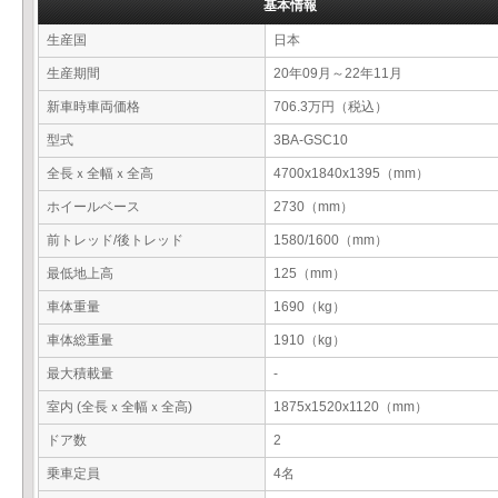
基本情報
生産国
日本
生産期間
20年09月～22年11月
新車時車両価格
706.3万円（税込）
型式
3BA-GSC10
全長ｘ全幅ｘ全高
4700x1840x1395（mm）
ホイールベース
2730（mm）
前トレッド/後トレッド
1580/1600（mm）
最低地上高
125（mm）
車体重量
1690（kg）
車体総重量
1910（kg）
最大積載量
-
室内 (全長ｘ全幅ｘ全高)
1875x1520x1120（mm）
ドア数
2
乗車定員
4名