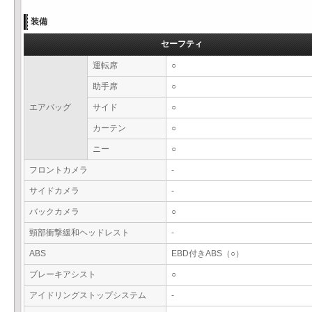
装備
セーフティ
運転席
○
助手席
○
エアバッグ
サイド
○
カーテン
○
ニー
○
フロントカメラ
-
サイドカメラ
-
バックカメラ
○
頸部衝撃緩和ヘッドレスト
-
ABS
EBD付きABS（○）
ブレーキアシスト
○
アイドリングストップシステム
-