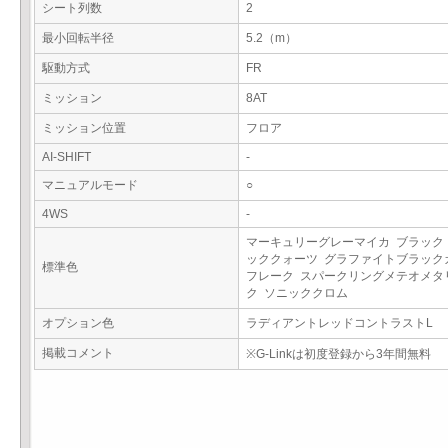
シート列数
2
最小回転半径
5.2（m）
駆動方式
FR
ミッション
8AT
ミッション位置
フロア
AI-SHIFT
-
マニュアルモード
○
4WS
-
マーキュリーグレーマイカ ブラック
ッククォーツ グラファイトブラック
標準色
フレーク スパークリングメテオメタ
ク ソニッククロム
オプション色
ラディアントレッドコントラストL
掲載コメント
※G-Linkは初度登録から3年間無料