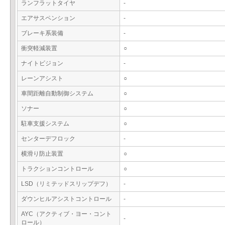
ランフラットタイヤ
-
エアサスペンション
-
ブレーキ系装備
-
衝突軽減装置
○
ナイトビジョン
-
レーンアシスト
○
車間距離自動制御システム
○
ソナー
○
駐車支援システム
○
センターデフロック
-
横滑り防止装置
○
トラクションコントロール
○
LSD（リミテッドスリップデフ）
-
ダウンヒルアシストコントロール
-
AYC（アクティブ・ヨー・コント
-
ロール）