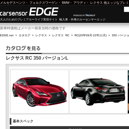
メルセデスベンツ
・
フォルクスワーゲン
・
BMW
・
アウディ
・
レクサス
他エッジなプレミ
大人のためのプレミアカーライフ実現サイト 輸入車・外車のカーセンサーエッジ
新車時価格はメーカー発表当時の価格です
EDGE.net
>
カタログ
>
レクサス
>
レクサス RC
>
RC(20年09月-22年11月)
>
350 バージ
レクサス RC 350 バージョンL
基本スペック