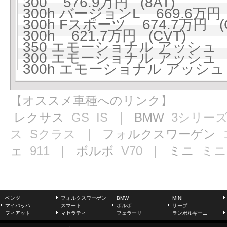
300 576.9万円 (8AT)
300h バージョンL 669.6万円 
300h Fスポーツ 674.7万円 (
300h 621.7万円 (CVT)
350 エモーショナル アッシュ 74
300 エモーショナル アッシュ 64
300h エモーショナル アッシュ 6
【オススメ車種へのリンク】
レクサス
GS
IS
｜ BMW
3シリー
ス
Sクラス
｜ フォルクスワーゲン
ェ
911
｜ ボルボ
V70
｜ ミニ
ミニ
ベンツ
フォルクスワーゲン
BMW
MINI
マイバッハ
スマート
ボルボ
サーブ
フィアット
マセラティ
フェラーリ
ランボルギーニ