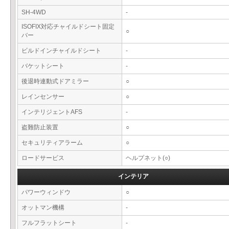
SH-4WD
-
ISOFIX対応チャイルドシート固定
○
バー
ビルドインチャイルドシート
-
バケットシート
-
後退時連動式ドアミラー
○
レインセンサー
○
インテリジェントAFS
-
盗難防止装置
○
セキュリティアラーム
○
ロードサービス
ヘルプネット(○)
インテリア
パワーウィンドウ
○
オットマン機構
-
フルフラットシート
-