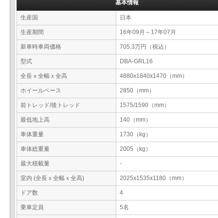
基本情報
生産国
日本
生産期間
16年09月～17年07月
新車時車両価格
705.3万円（税込）
型式
DBA-GRL16
全長ｘ全幅ｘ全高
4880x1840x1470（mm）
ホイールベース
2850（mm）
前トレッド/後トレッド
1575/1590（mm）
最低地上高
140（mm）
車体重量
1730（kg）
車体総重量
2005（kg）
最大積載量
-
室内 (全長ｘ全幅ｘ全高)
2025x1535x1180（mm）
ドア数
4
乗車定員
5名