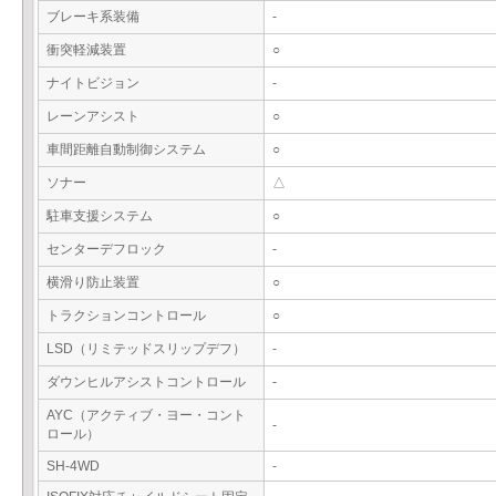
ブレーキ系装備
-
衝突軽減装置
○
ナイトビジョン
-
レーンアシスト
○
車間距離自動制御システム
○
ソナー
△
駐車支援システム
○
センターデフロック
-
横滑り防止装置
○
トラクションコントロール
○
LSD（リミテッドスリップデフ）
-
ダウンヒルアシストコントロール
-
AYC（アクティブ・ヨー・コント
-
ロール）
SH-4WD
-