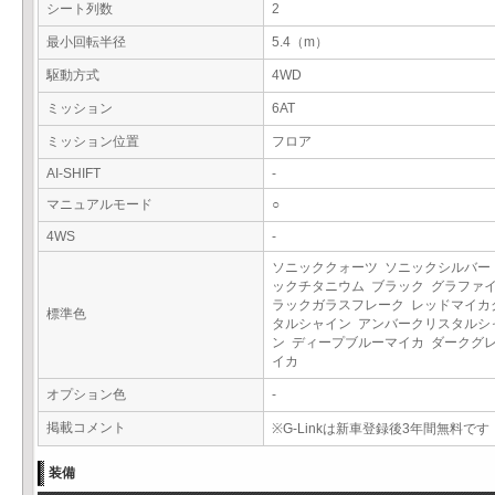
シート列数
2
最小回転半径
5.4（m）
駆動方式
4WD
ミッション
6AT
ミッション位置
フロア
AI-SHIFT
-
マニュアルモード
○
4WS
-
ソニッククォーツ ソニックシルバー
ックチタニウム ブラック グラファ
ラックガラスフレーク レッドマイカ
標準色
タルシャイン アンバークリスタルシ
ン ディープブルーマイカ ダークグ
イカ
オプション色
-
掲載コメント
※G-Linkは新車登録後3年間無料です
装備