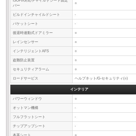
ISOFIX対応チャイルドシート固定
○
バー
ビルドインチャイルドシート
-
バケットシート
-
後退時連動式ドアミラー
○
レインセンサー
○
インテリジェントAFS
○
盗難防止装置
○
セキュリティアラーム
○
ロードサービス
ヘルプネット/G-セキュリティ(○)
インテリア
パワーウィンドウ
○
オットマン機構
-
フルフラットシート
-
チップアップシート
-
本革シート
○