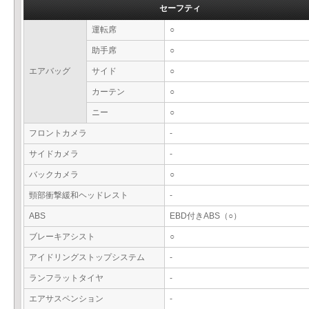
セーフティ
運転席
○
助手席
○
エアバッグ
サイド
○
カーテン
○
ニー
○
フロントカメラ
-
サイドカメラ
-
バックカメラ
○
頸部衝撃緩和ヘッドレスト
-
ABS
EBD付きABS（○）
ブレーキアシスト
○
アイドリングストップシステム
-
ランフラットタイヤ
-
エアサスペンション
-