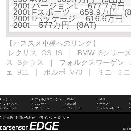
200t バージョンL 677.7万円 (
200t Fスポーツ 659.9万円 (8
200t Iパッケージ 616.6万円 (
200t 577万円 (8AT)
【オススメ車種へのリンク】
レクサス
GS
IS
｜ BMW
3シリー
ス
Sクラス
｜ フォルクスワーゲン
ェ
911
｜ ボルボ
V70
｜ ミニ
ミニ
ベンツ
フォルクスワーゲン
BMW
MINI
マイバッハ
スマート
ボルボ
サーブ
フィアット
マセラティ
フェラーリ
ランボルギーニ
利用規約
|
お問い合わせ
|
プライバシーポリシー
輸入