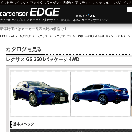
メルセデスベンツ
・
フォルクスワーゲン
・
BMW
・
アウディ
・
レクサス
他エッジなプレミ
大人のためのプレミアカーライフ実現サイト 輸入車・外車のカーセンサーエッジ
新車時価格はメーカー発表当時の価格です
EDGE.net
>
カタログ
>
レクサス
>
レクサス GS
>
GS(16年09月-17年07月)
>
350 Iパッケ
レクサス GS 350 Iパッケージ 4WD
基本スペック