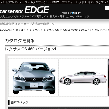
メルセデスベンツ
・
フォルクスワーゲン
・
BMW
・
アウディ
・
レクサス
他エッジなプレミ
大人のためのプレミアカーライフ実現サイト 輸入車・外車のカーセンサーエッジ
新車時価格はメーカー発表当時の価格です
EDGE.net
>
カタログ
>
レクサス
>
レクサス GS
>
GS(09年09月-11年12月)
>
460 バージ
レクサス GS 460 バージョンL
基本スペック