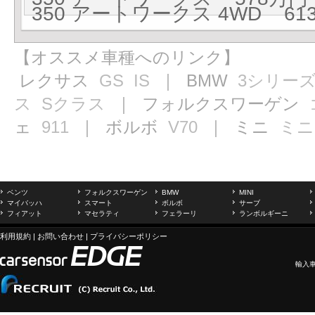
350 アートワークス 4WD 613
【オススメ車種へのリンク】
レクサス
GS
IS
｜ BMW
3シリー
ス
Sクラス
｜ フォルクスワーゲン
ェ
911
｜ ボルボ
V70
｜ ミニ
ミニ
ベンツ
フォルクスワーゲン
BMW
MINI
マイバッハ
スマート
ボルボ
サーブ
フィアット
マセラティ
フェラーリ
ランボルギーニ
利用規約
|
お問い合わせ
|
プライバシーポリシー
輸入