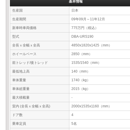
基本情報
生産国
日本
生産期間
09年09月～11年12月
新車時車両価格
775万円（税込）
型式
DBA-URS190
全長ｘ全幅ｘ全高
4850x1820x1425（mm）
ホイールベース
2850（mm）
前トレッド/後トレッド
1535/1540（mm）
最低地上高
140（mm）
車体重量
1740（kg）
車体総重量
2015（kg）
最大積載量
-
室内 (全長ｘ全幅ｘ全高)
2000x1535x1160（mm）
ドア数
4
乗車定員
5名