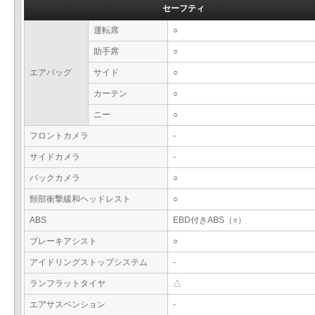
セーフティ
運転席
○
助手席
○
エアバッグ
サイド
○
カーテン
○
ニー
○
フロントカメラ
-
サイドカメラ
-
バックカメラ
○
頸部衝撃緩和ヘッドレスト
○
ABS
EBD付きABS（○）
ブレーキアシスト
○
アイドリングストップシステム
-
ランフラットタイヤ
△
エアサスペンション
-