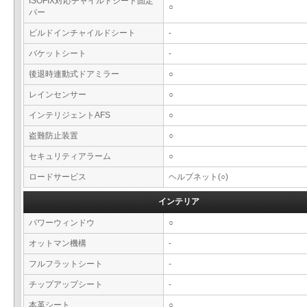
ISOFIX対応チャイルドシート固定
○
バー
ビルドインチャイルドシート
-
バケットシート
-
後退時連動式ドアミラー
○
レインセンサー
○
インテリジェントAFS
○
盗難防止装置
○
セキュリティアラーム
○
ロードサービス
ヘルプネット(○)
インテリア
パワーウィンドウ
○
オットマン機構
-
フルフラットシート
-
チップアップシート
-
本革シート
○