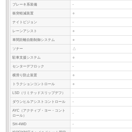
ブレーキ系装備
-
衝突軽減装置
○
ナイトビジョン
-
レーンアシスト
○
車間距離自動制御システム
○
ソナー
△
駐車支援システム
○
センターデフロック
-
横滑り防止装置
○
トラクションコントロール
○
LSD（リミテッドスリップデフ）
-
ダウンヒルアシストコントロール
-
AYC（アクティブ・ヨー・コント
-
ロール）
SH-4WD
-