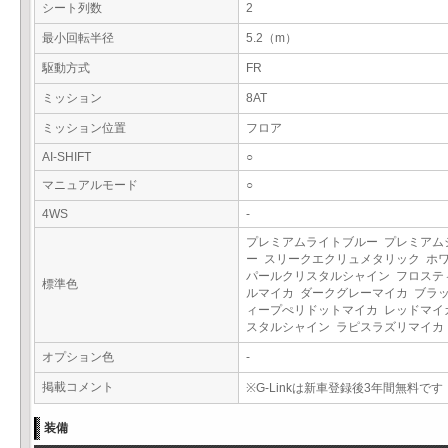
シート列数
2
最小回転半径
5.2（m）
駆動方式
FR
ミッション
8AT
ミッション位置
フロア
AI-SHIFT
○
マニュアルモード
○
4WS
-
プレミアムライトブルー プレミアム
ー スリークエクリュメタリック ホ
パールクリスタルシャイン フロステ
標準色
ルマイカ ダークグレーマイカ ブラッ
ィープぺリドットマイカ レッドマイ
スタルシャイン ラピスラズリマイ
オプション色
-
掲載コメント
※G-Linkは新車登録後3年間無料です
装備