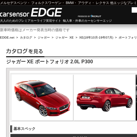
メルセデスベンツ
・
フォルクスワーゲン
・
BMW
・
アウディ
・
レクサス
他エッジなプレミ
大人のためのプレミアカーライフ実現サイト 輸入車・外車のカーセンサーエッジ
新車時価格はメーカー発表当時の価格です
EDGE.net
>
カタログ
>
ジャガー
>
ジャガー XE
>
XE(18年10月-19年07月)
>
ポートフォリオ 
ジャガー XE ポートフォリオ 2.0L P300
基本スペック