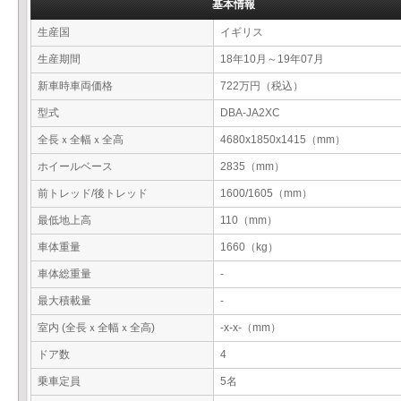
基本情報
生産国
イギリス
生産期間
18年10月～19年07月
新車時車両価格
722万円（税込）
型式
DBA-JA2XC
全長ｘ全幅ｘ全高
4680x1850x1415（mm）
ホイールベース
2835（mm）
前トレッド/後トレッド
1600/1605（mm）
最低地上高
110（mm）
車体重量
1660（kg）
車体総重量
-
最大積載量
-
室内 (全長ｘ全幅ｘ全高)
-x-x-（mm）
ドア数
4
乗車定員
5名