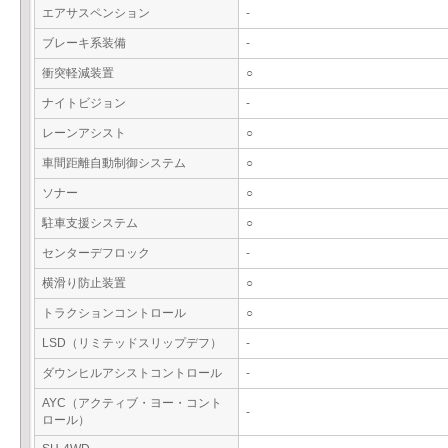
エアサスペンション
-
ブレーキ系装備
-
衝突軽減装置
○
ナイトビジョン
-
レーンアシスト
○
車間距離自動制御システム
○
ソナー
○
駐車支援システム
○
センターデフロック
-
横滑り防止装置
○
トラクションコントロール
○
LSD（リミテッドスリップデフ）
-
ダウンヒルアシストコントロール
-
AYC（アクティブ・ヨー・コント
-
ロール）