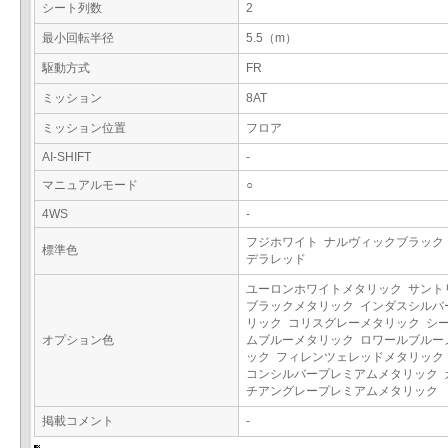
シート列数
2
最小回転半径
5.5（m）
駆動方式
FR
ミッション
8AT
ミッション位置
フロア
AI-SHIFT
-
マニュアルモード
○
4WS
-
フジホワイト ナルヴィックブラック
標準色
デラレッド
ユーロンホワイトメタリック サント
ブラックメタリック インダスシルバ
リック コリスグレーメタリック シ
オプション色
ムブルーメタリック ロワールブルー
ック フィレンツェレッドメタリック
コンシルバープレミアムメタリック 
チアングレープレミアムメタリック
掲載コメント
-