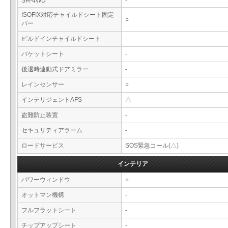
SH-4WD
-
ISOFIX対応チャイルドシート固定
○
バー
ビルドインチャイルドシート
-
バケットシート
-
後退時連動式ドアミラー
-
レインセンサー
○
インテリジェントAFS
△
盗難防止装置
-
セキュリティアラーム
-
ロードサービス
SOS緊急コール(△)
インテリア
パワーウィンドウ
○
オットマン機構
-
フルフラットシート
-
チップアップシート
-