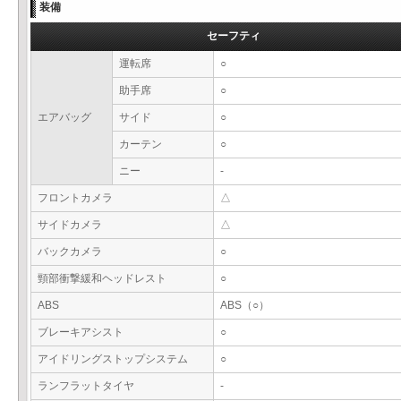
装備
セーフティ
運転席
○
助手席
○
エアバッグ
サイド
○
カーテン
○
ニー
-
フロントカメラ
△
サイドカメラ
△
バックカメラ
○
頸部衝撃緩和ヘッドレスト
○
ABS
ABS（○）
ブレーキアシスト
○
アイドリングストップシステム
○
ランフラットタイヤ
-