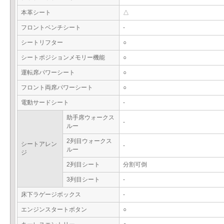
本革シート
△
フロントベンチシート
-
シートリフター
○
シートポジションメモリー機能
○
運転席パワーシート
○
フロント両席パワーシート
○
電動サードシート
-
助手席ウォークス
-
ルー
2列目ウォークス
シートアレン
-
ルー
ジ
2列目シート
分割可倒
3列目シート
-
床下ラゲージボックス
-
エンジンスタートボタン
○