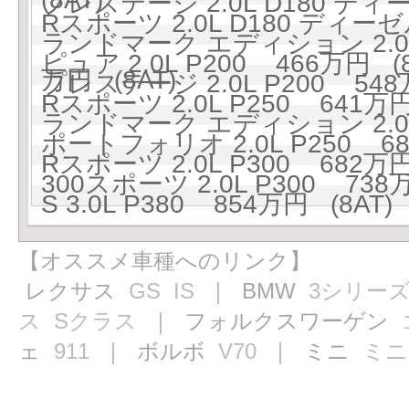
プレステージ 2.0L D180 ディ
Rスポーツ 2.0L D180 ディー
ランドマーク エディション 2.0L
ピュア 2.0L P200 466万円 (8
万円 (8AT)
プレステージ 2.0L P200 548
Rスポーツ 2.0L P250 641万円
ランドマーク エディション 2.0L 
ポートフォリオ 2.0L P250 68
Rスポーツ 2.0L P300 682万円
300スポーツ 2.0L P300 738万
S 3.0L P380 854万円 (8AT)
【オススメ車種へのリンク】
レクサス
GS
IS
｜ BMW
3シリー
ス
Sクラス
｜ フォルクスワーゲン
ェ
911
｜ ボルボ
V70
｜ ミニ
ミニ