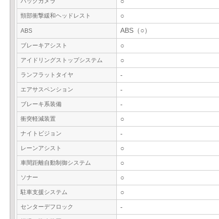
バックカメラ
○
頸部衝撃緩和ヘッドレスト
○
ABS（○）
ABS
ブレーキアシスト
○
アイドリングストップシステム
○
ランフラットタイヤ
-
エアサスペンション
-
ブレーキ系装備
-
衝突軽減装置
○
ナイトビジョン
-
レーンアシスト
○
車間距離自動制御システム
○
ソナー
○
駐車支援システム
○
センターデフロック
-