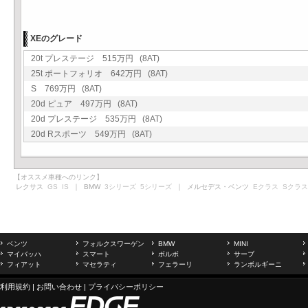
XEのグレード
20t プレステージ 515万円 (8AT)
25t ポートフォリオ 642万円 (8AT)
S 769万円 (8AT)
20d ピュア 497万円 (8AT)
20d プレステージ 535万円 (8AT)
20d Rスポーツ 549万円 (8AT)
【オススメ車種へのリンク】
レクサス
GS
IS
｜ BMW
3シリーズ
5シリーズ
｜ メルセデス・ベンツ
Eクラス
Sクラス
ベンツ
フォルクスワーゲン
BMW
MINI
マイバッハ
スマート
ボルボ
サーブ
フィアット
マセラティ
フェラーリ
ランボルギーニ
利用規約
|
お問い合わせ
|
プライバシーポリシー