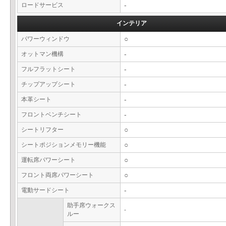
ロードサービス
-
インテリア
パワーウィンドウ
○
オットマン機構
-
フルフラットシート
-
チップアップシート
-
本革シート
-
フロントベンチシート
-
シートリフター
○
シートポジションメモリー機能
○
運転席パワーシート
○
フロント両席パワーシート
○
電動サードシート
-
助手席ウォークス
-
ルー