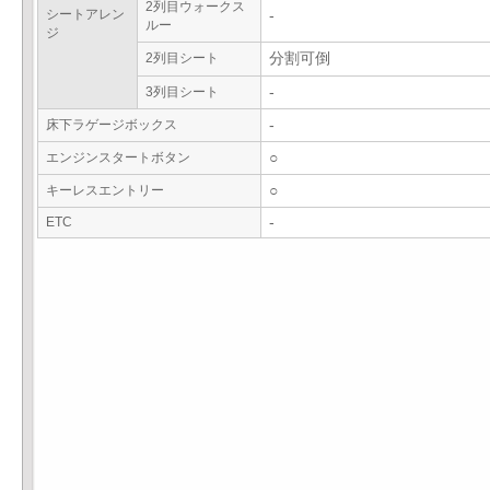
2列目ウォークス
シートアレン
-
ルー
ジ
2列目シート
分割可倒
3列目シート
-
床下ラゲージボックス
-
エンジンスタートボタン
○
キーレスエントリー
○
ETC
-