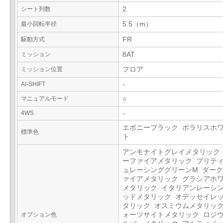
シート列数
2
最小回転半径
5.5（m）
駆動方式
FR
ミッション
8AT
ミッション位置
フロア
AI-SHIFT
-
マニュアルモード
○
4WS
-
エボニーブラック ポラリスホ
標準色
ト
アンモナイトグレイメタリック
ーファイアメタリック ブリテ
ュレーシンググリーンM ダー
ァイアメタリック グラシアホ
メタリック イタリアンレーシ
ッドメタリック オデッセイレ
タリック オスミウムメタリック
オプション色
ォーツサイトメタリック ロジ