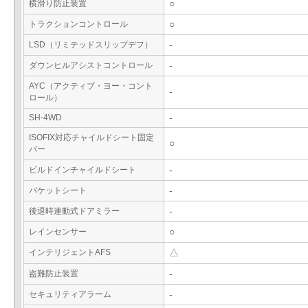
横滑り防止装置
○
トラクションコントロール
○
LSD（リミテッドスリップデフ）
-
ダウンヒルアシストコントロール
-
AYC（アクティブ・ヨー・コント
-
ロール）
SH-4WD
-
ISOFIX対応チャイルドシート固定
○
バー
ビルドインチャイルドシート
-
バケットシート
-
後退時連動式ドアミラー
-
レインセンサー
○
インテリジェントAFS
△
盗難防止装置
-
セキュリティアラーム
-