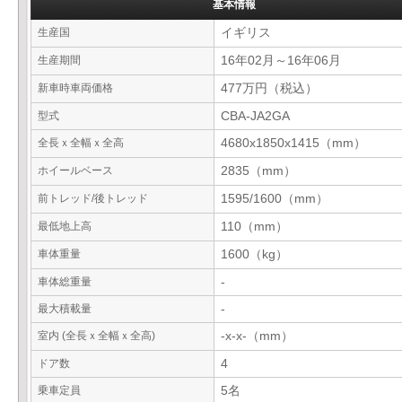
基本情報
生産国
イギリス
生産期間
16年02月～16年06月
新車時車両価格
477万円（税込）
型式
CBA-JA2GA
全長ｘ全幅ｘ全高
4680x1850x1415（mm）
ホイールベース
2835（mm）
前トレッド/後トレッド
1595/1600（mm）
最低地上高
110（mm）
車体重量
1600（kg）
車体総重量
-
最大積載量
-
室内 (全長ｘ全幅ｘ全高)
-x-x-（mm）
ドア数
4
乗車定員
5名