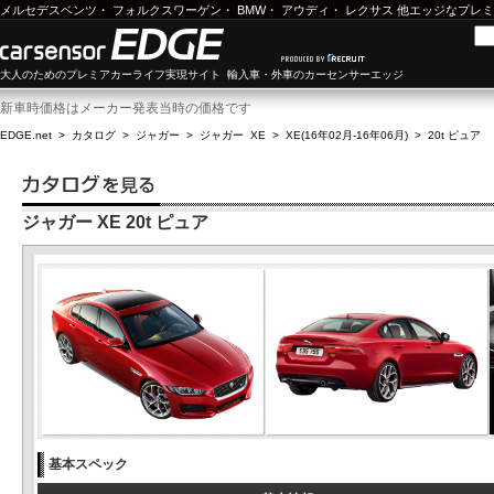
メルセデスベンツ
・
フォルクスワーゲン
・
BMW
・
アウディ
・
レクサス
他エッジなプレミ
大人のためのプレミアカーライフ実現サイト 輸入車・外車のカーセンサーエッジ
新車時価格はメーカー発表当時の価格です
EDGE.net
>
カタログ
>
ジャガー
>
ジャガー XE
>
XE(16年02月-16年06月)
>
20t ピュア
ジャガー XE 20t ピュア
基本スペック