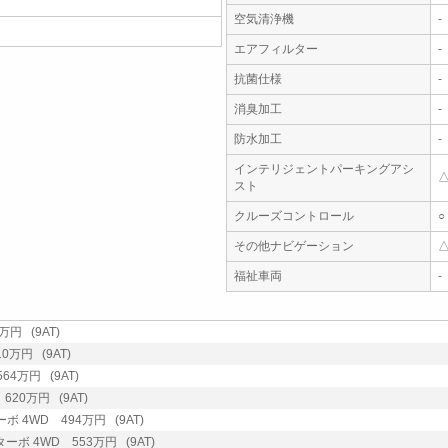
空気清浄機
-
エアフィルター
-
抗菌仕様
-
消臭加工
-
防水加工
-
インテリジェントパーキングアシ
スト
クルーズコントロール
○
その他ナビゲーション
福祉車両
-
万円 (9AT)
0万円 (9AT)
64万円 (9AT)
620万円 (9AT)
ボ 4WD 494万円 (9AT)
ターボ 4WD 553万円 (9AT)