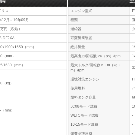
情報
エ
ギリス
エンジン型式
P
年12月～19年09月
種類
86万円（税込）
過給器
A-DF2XA
可変気筒装置
-
10x1900x1650（mm）
総排気量
1
80（mm）
最高出力/回転数 kw（ps）/rpm
1
25/1630（mm）
最大トルク/回転数 n・m（kg・
3
m）/rpm
環境対策エンジン
90（kg）
使用燃料
燃料タンク容量
JC08モード燃費
1
-x-（mm）
WLTCモード燃費
-
10-15モード燃費
-
燃費基準達成
-