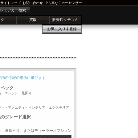
サイトマップ
|
お問い合わせ
|
中古車ならカーセンサー
レミアカー検索
ログ
買取
販売店クチコミ
お気に入り
未登録
ジ内の下記の場所に飛びます
スペック
能・エンジン・足回り
ティ・アメニティ・インテリア・エクステリア
他のグレード選択
-：選択不可、またはディーラーオプション