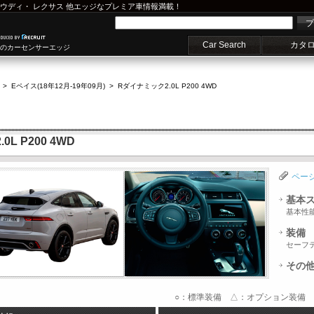
ウディ
・
レクサス
他エッジなプレミア車情報満載！
プ
Car Search
カタ
車のカーセンサーエッジ
>
Eペイス(18年12月-19年09月)
>
Rダイナミック2.0L P200 4WD
L P200 4WD
ペー
基本
基本性
装備
セーフ
その
○：標準装備 △：オプション装備 