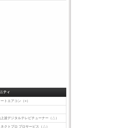
ニティ
オートエアコン（○）
地上波デジタルテレビチューナー（△）
コネクトプロ プロサービス（△）