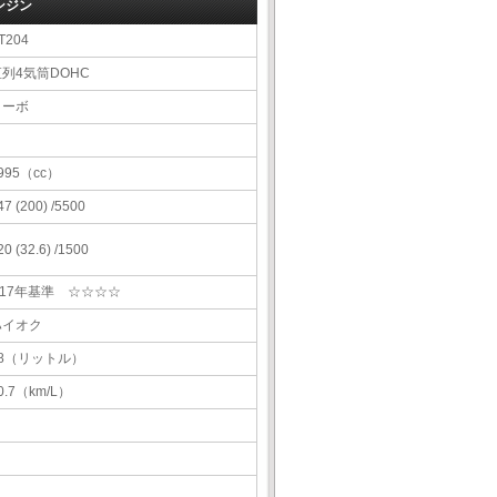
ンジン
T204
直列4気筒DOHC
ターボ
995（cc）
47 (200) /5500
20 (32.6) /1500
H17年基準 ☆☆☆☆
ハイオク
68（リットル）
0.7（km/L）