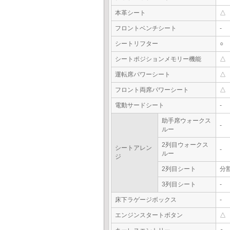
本革シート
△
フロントベンチシート
-
シートリフター
○
シートポジションメモリー機能
△
運転席パワーシート
△
フロント両席パワーシート
△
電動サードシート
-
助手席ウォークス
-
ルー
2列目ウォークス
シートアレン
-
ルー
ジ
2列目シート
分
3列目シート
-
床下ラゲージボックス
-
エンジンスタートボタン
△