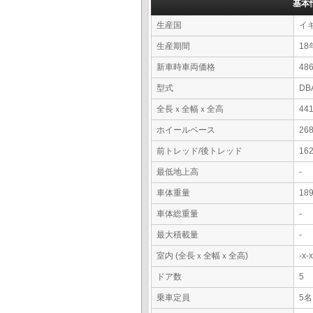
基本
生産国
イ
生産期間
18
新車時車両価格
4
型式
DB
全長ｘ全幅ｘ全高
44
ホイールベース
26
前トレッド/後トレッド
16
最低地上高
-
車体重量
18
車体総重量
-
最大積載量
-
室内 (全長ｘ全幅ｘ全高)
-x
ドア数
5
乗車定員
5名