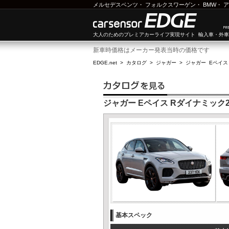
メルセデスベンツ
・
フォルクスワーゲン
・
BMW
・
ア
大人のためのプレミアカーライフ実現サイト 輸入車・外
新車時価格はメーカー発表当時の価格です
EDGE.net
>
カタログ
>
ジャガー
>
ジャガー Eペイス
ジャガー Eペイス Rダイナミック2.0
基本スペック