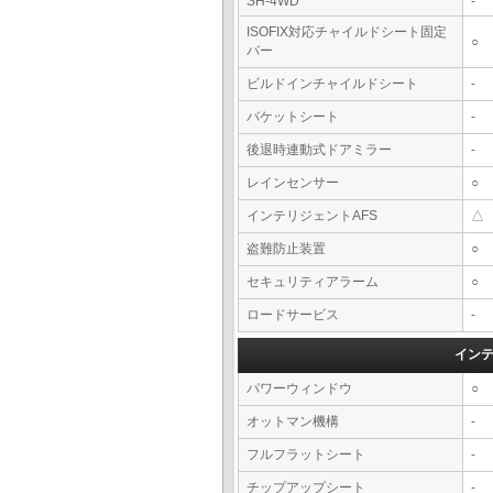
SH-4WD
-
ISOFIX対応チャイルドシート固定
○
バー
ビルドインチャイルドシート
-
バケットシート
-
後退時連動式ドアミラー
-
レインセンサー
○
インテリジェントAFS
△
盗難防止装置
○
セキュリティアラーム
○
ロードサービス
-
イン
パワーウィンドウ
○
オットマン機構
-
フルフラットシート
-
チップアップシート
-