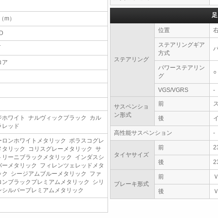
足
5（m）
位置
D
ステアリングギア
T
方式
ステアリング
ロア
パワーステアリン
○
グ
VGS/VGRS
-
前
サスペンショ
ン形式
ジホワイト ナルヴィックブラック カル
後
ラレッド
高性能サスペンション
-
ーロンホワイトメタリック ポラスコグレ
前
2
メタリック コリスグレーメタリック サ
タイヤサイズ
トリーニブラックメタリック インダスシ
後
2
バーメタリック フィレンツェレッドメタ
ック シージアムブルーメタリック ファ
前
ロンブラックプレミアムメタリック シリ
ブレーキ形式
ンシルバープレミアムメタリック
後