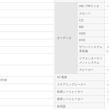
AM／FMラジオ
○
カセット
-
CD
-
MD
-
HDD
-
オーディオ
DVD
-
サウンドシステム
系装備
(
リアエンターテイ
-
メントシステム
スピーカー
○
AC電源
-
割可倒
ステアリングヒーター
前席シートヒーター
後席シートヒーター
加湿器
-