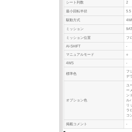
シート列数
2
最小回転半径
5.
駆動方式
4W
ミッション
9A
ミッション位置
フ
AI-SHIFT
-
マニュアルモード
○
4WS
-
フ
標準色
デ
ユ
ー
ン
オプション色
ル
リ
ラ
コ
掲載コメント
-