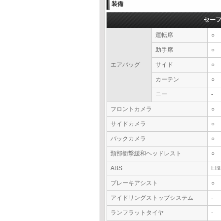
装備
セー
運転席
○
助手席
○
エアバッグ
サイド
○
カーテン
○
ニー
-
フロントカメラ
○
サイドカメラ
○
バックカメラ
○
頸部衝撃緩和ヘッドレスト
○
ABS
EB
ブレーキアシスト
○
アイドリングストップシステム
-
ランフラットタイヤ
-