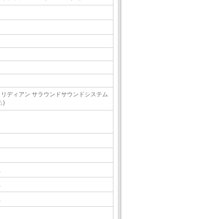
メリディアン サラウンドサウンドシステム
△)
△
△
△