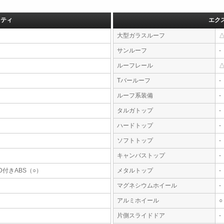
フティ
エク
大型ガラスルーフ
サンルーフ
-
ルーフレール
Tバールーフ
-
ルーフ系装備
-
タルガトップ
-
ハードトップ
-
ソフトトップ
-
キャンバストップ
-
D付きABS（○）
メタルトップ
-
マグネシウムホイール
-
アルミホイール
○
片側スライドドア
-