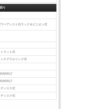
回り
右
パワーアシスト付ラック＆ピニオン式
ストラット式
インテグラルリンク式
35/65R17
35/65R17
Ｖディスク式
Ｖディスク式