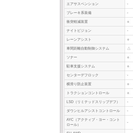
エアサスペンション
-
ブレーキ系装備
-
衝突軽減装置
○
ナイトビジョン
-
レーンアシスト
○
車間距離自動制御システム
△
ソナー
○
駐車支援システム
○
センターデフロック
-
横滑り防止装置
○
トラクションコントロール
○
LSD（リミテッドスリップデフ）
-
ダウンヒルアシストコントロール
-
AYC（アクティブ・ヨー・コント
-
ロール）