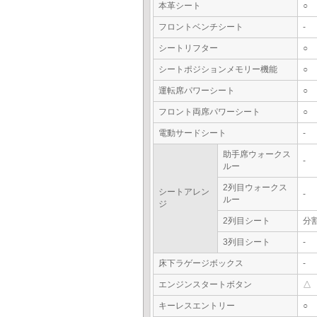
本革シート
○
フロントベンチシート
-
シートリフター
○
シートポジションメモリー機能
○
運転席パワーシート
○
フロント両席パワーシート
○
電動サードシート
-
助手席ウォークス
-
ルー
2列目ウォークス
シートアレン
-
ルー
ジ
2列目シート
分
3列目シート
-
床下ラゲージボックス
-
エンジンスタートボタン
△
キーレスエントリー
○