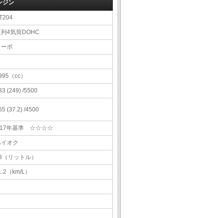
ンジン
T204
直列4気筒DOHC
ターボ
995（cc）
83 (249) /5500
65 (37.2) /4500
H17年基準 ☆☆☆☆
ハイオク
68（リットル）
1.2（km/L）