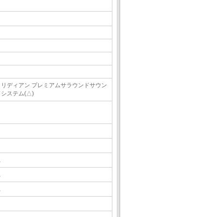
メリディアン プレミアムサラウンドサウン
システム(△)
△
△
△