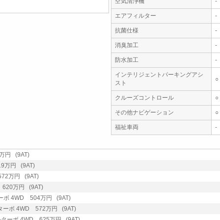
空気清浄機
-
エアフィルター
-
抗菌仕様
-
消臭加工
-
防水加工
-
インテリジェントパーキングアシ
○
スト
クルーズコントロール
○
その他ナビゲーション
○
福祉車両
-
万円 (9AT)
9万円 (9AT)
72万円 (9AT)
620万円 (9AT)
ボ 4WD 504万円 (9AT)
ターボ 4WD 572万円 (9AT)
ルターボ 4WD 625万円 (9AT)