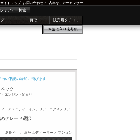
サイトマップ
|
お問い合わせ
|
中古車ならカーセンサー
レミアカー検索
ログ
買取
販売店クチコミ
お気に入り
未登録
ジ内の下記の場所に飛びます
スペック
能・エンジン・足回り
ティ・アメニティ・インテリア・エクステリア
他のグレード選択
-：選択不可、またはディーラーオプション