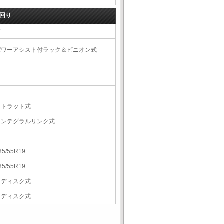
回り
右
パワーアシスト付ラック＆ピニオン式
ストラット式
インテグラルリンク式
35/55R19
35/55R19
Ｖディスク式
Ｖディスク式