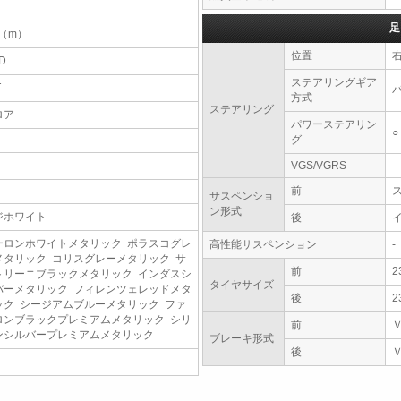
足
6（m）
位置
D
ステアリングギア
T
方式
ステアリング
ロア
パワーステアリン
○
グ
VGS/VGRS
-
前
サスペンショ
ン形式
ジホワイト
後
ーロンホワイトメタリック ポラスコグレ
高性能サスペンション
-
メタリック コリスグレーメタリック サ
前
2
トリーニブラックメタリック インダスシ
タイヤサイズ
バーメタリック フィレンツェレッドメタ
後
2
ック シージアムブルーメタリック ファ
ロンブラックプレミアムメタリック シリ
前
ンシルバープレミアムメタリック
ブレーキ形式
後