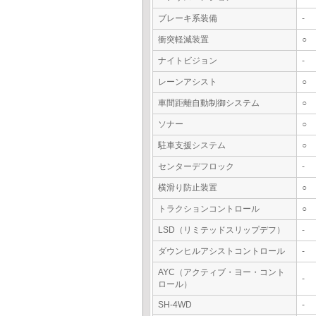
ブレーキ系装備
-
衝突軽減装置
○
ナイトビジョン
-
レーンアシスト
○
車間距離自動制御システム
○
ソナー
○
駐車支援システム
○
センターデフロック
-
横滑り防止装置
○
トラクションコントロール
○
LSD（リミテッドスリップデフ）
-
ダウンヒルアシストコントロール
-
AYC（アクティブ・ヨー・コント
-
ロール）
SH-4WD
-