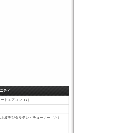
ニティ
オートエアコン（○）
地上波デジタルテレビチューナー（△）