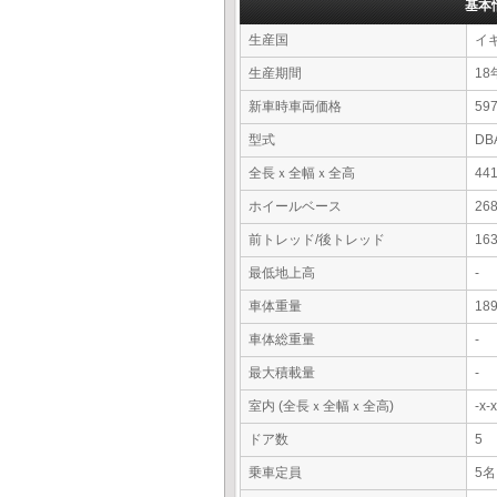
基本
生産国
イ
生産期間
18
新車時車両価格
5
型式
DB
全長ｘ全幅ｘ全高
44
ホイールベース
26
前トレッド/後トレッド
16
最低地上高
-
車体重量
18
車体総重量
-
最大積載量
-
室内 (全長ｘ全幅ｘ全高)
-x
ドア数
5
乗車定員
5名