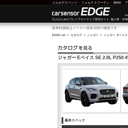
メルセデスベンツ
・
フォルクスワーゲン
・
BMW
・
ア
大人のためのプレミアカーライフ実現サイト 輸入車・外
新車時価格はメーカー発表当時の価格です
EDGE.net
>
カタログ
>
ジャガー
>
ジャガー Eペイス
ジャガー Eペイス SE 2.0L P250 
基本スペック