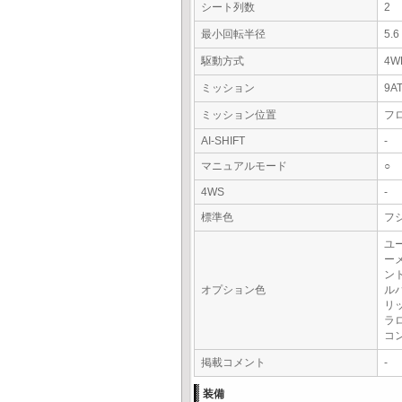
シート列数
2
最小回転半径
5.
駆動方式
4W
ミッション
9A
ミッション位置
フ
AI-SHIFT
-
マニュアルモード
○
4WS
-
標準色
フ
ユ
ー
ン
オプション色
ル
リ
ラ
コ
掲載コメント
-
装備