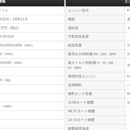
情報
エ
ギリス
エンジン型式
P
年02月～18年11月
種類
97万円（税込）
過給器
A-DF2XA
可変気筒装置
-
10x1900x1650（mm）
総排気量
1
80（mm）
最高出力/回転数 kw（ps）/rpm
1
35/1640（mm）
最大トルク/回転数 n・m（kg・
3
m）/rpm
環境対策エンジン
90（kg）
使用燃料
燃料タンク容量
JC08モード燃費
1
-x-（mm）
WLTCモード燃費
-
10-15モード燃費
-
燃費基準達成
-