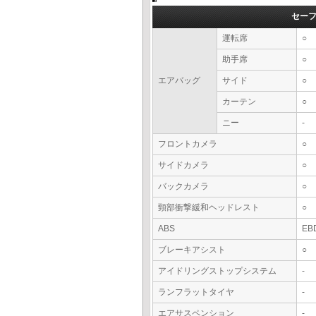
セー
運転席
○
助手席
○
エアバッグ
サイド
○
カーテン
○
ニー
-
フロントカメラ
○
サイドカメラ
○
バックカメラ
○
頸部衝撃緩和ヘッドレスト
○
ABS
EB
ブレーキアシスト
○
アイドリングストップシステム
-
ランフラットタイヤ
-
エアサスペンション
-