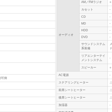
AM／FMラジオ
○
カセット
-
CD
-
MD
-
HDD
-
オーディオ
DVD
-
サウンドシステム
系装備
ド
リアエンターテイ
-
メントシステム
スピーカー
○
AC電源
-
割可倒
ステアリングヒーター
前席シートヒーター
後席シートヒーター
加湿器
-