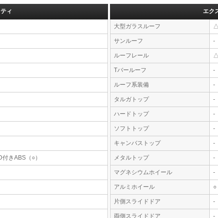
フティ
エク
大型ガラスルーフ
サンルーフ
-
ルーフレール
Tバールーフ
-
ルーフ系装備
-
タルガトップ
-
ハードトップ
-
ソフトトップ
-
キャンバストップ
-
D付きABS（○）
メタルトップ
-
マグネシウムホイール
-
アルミホイール
○
片側スライドドア
-
両側スライドドア
-