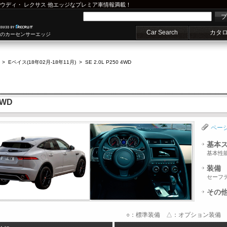
ウディ
・
レクサス
他エッジなプレミア車情報満載！
プ
Car Search
カタ
車のカーセンサーエッジ
>
Eペイス(18年02月-18年11月)
>
SE 2.0L P250 4WD
4WD
ペー
基本
基本性
装備
セーフ
その
○：標準装備 △：オプション装備 