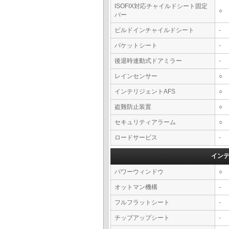
ISOFIX対応チャイルドシート固定
○
バー
ビルドインチャイルドシート
-
バケットシート
-
後退時連動式ドアミラー
-
レインセンサー
○
インテリジェントAFS
○
盗難防止装置
○
セキュリティアラーム
○
ロードサービス
-
イン
パワーウィンドウ
○
オットマン機構
-
フルフラットシート
-
チップアップシート
-