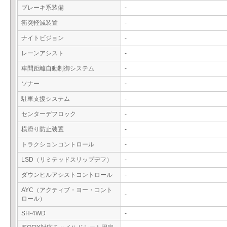
ブレーキ系装備
-
衝突軽減装置
-
ナイトビジョン
-
レーンアシスト
-
車間距離自動制御システム
-
ソナー
-
駐車支援システム
-
センターデフロック
-
横滑り防止装置
-
トラクションコントロール
-
LSD（リミテッドスリップデフ）
-
ダウンヒルアシストコントロール
-
AYC（アクティブ・ヨー・コント
-
ロール）
SH-4WD
-