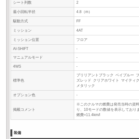
シート列数
2
最小回転半径
4.8（m）
駆動方式
FF
ミッション
4AT
ミッション位置
フロア
AI-SHIFT
-
マニュアルモード
-
4WS
-
ブリリアントブラック ベイブルー 
標準色
ズレッド クリアホワイト マイティ
メタリック
オプション色
-
※このクルマの燃費は発売当時の資
掲載コメント
り、10モードの数値を表示しており
燃費=11.4km/l
装備