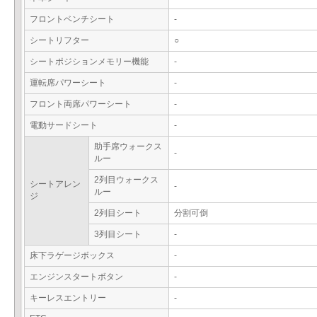
フロントベンチシート
-
シートリフター
○
シートポジションメモリー機能
-
運転席パワーシート
-
フロント両席パワーシート
-
電動サードシート
-
助手席ウォークス
-
ルー
2列目ウォークス
シートアレン
-
ルー
ジ
2列目シート
分割可倒
3列目シート
-
床下ラゲージボックス
-
エンジンスタートボタン
-
キーレスエントリー
-