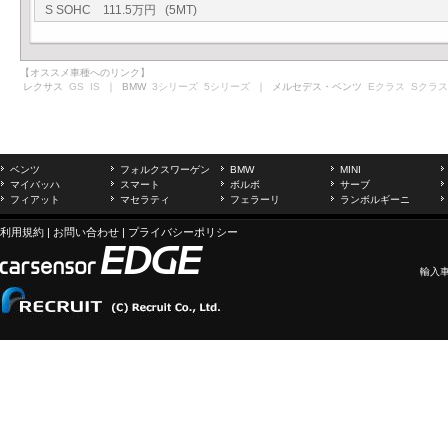
S SOHC 111.5万円 (5MT)
【オススメ車種へのリンク】
レクサス
GS
IS
｜ BMW
3シリーズ
5シリーズ
｜ メルセデス・ベンツ
Eクラス
Sクラス
ベンツ
フォルクスワーゲン
BMW
MINI
マイバッハ
スマート
ボルボ
サーブ
フィアット
マセラティ
フェラーリ
ランボルギーニ
利用規約
|
お問い合わせ
|
プライバシーポリシー
輸入