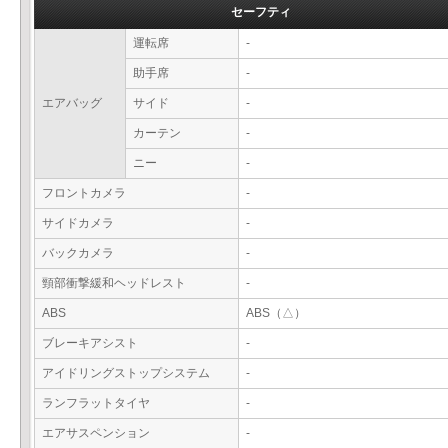
セーフティ
運転席
-
助手席
-
エアバッグ
サイド
-
カーテン
-
ニー
-
フロントカメラ
-
サイドカメラ
-
バックカメラ
-
頸部衝撃緩和ヘッドレスト
-
ABS
ABS（△）
ブレーキアシスト
-
アイドリングストップシステム
-
ランフラットタイヤ
-
エアサスペンション
-