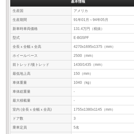
基本情報
生産国
アメリカ
生産期間
91年01月～94年05月
新車時車両価格
131.4万円（税抜）
型式
E-BG5PF
全長ｘ全幅ｘ全高
4270x1695x1375（mm）
ホイールベース
2500（mm）
前トレッド/後トレッド
1430/1435（mm）
最低地上高
150（mm）
車体重量
1040（kg）
車体総重量
-
最大積載量
-
室内 (全長ｘ全幅ｘ全高)
1755x1380x1145（mm）
ドア数
3
乗車定員
5名