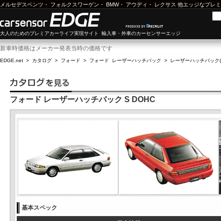
メルセデスベンツ
・
フォルクスワーゲン
・
BMW
・
アウディ
・
レクサス
他エッジなプレミ
大人のためのプレミアカーライフ実現サイト 輸入車・外車のカーセンサーエッジ
新車時価格はメーカー発表当時の価格です
EDGE.net
>
カタログ
>
フォード
>
フォード レーザーハッチバック
>
レーザーハッチバック(91
フォード レーザーハッチバック S DOHC
基本スペック