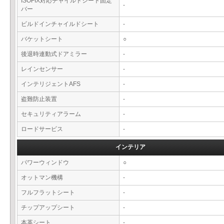
ISOFIX対応チャイルドシート固定
-
バー
ビルドインチャイルドシート
-
バケットシート
○
後退時連動式ドアミラー
-
レインセンサー
-
インテリジェントAFS
-
盗難防止装置
-
セキュリティアラーム
-
ロードサービス
-
インテリア
パワーウィンドウ
○
オットマン機構
-
フルフラットシート
-
チップアップシート
-
本革シート
-