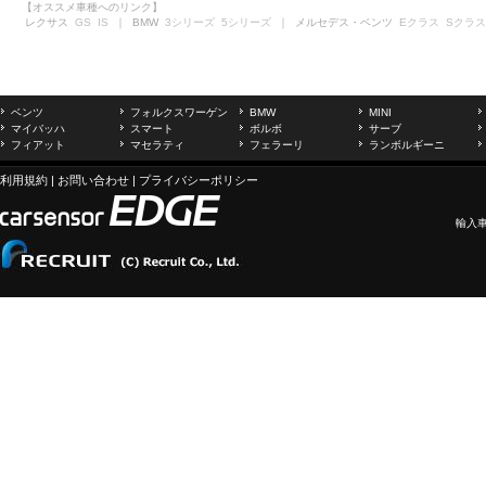
【オススメ車種へのリンク】
レクサス
GS
IS
｜ BMW
3シリーズ
5シリーズ
｜ メルセデス・ベンツ
Eクラス
Sクラス
ベンツ
フォルクスワーゲン
BMW
MINI
マイバッハ
スマート
ボルボ
サーブ
フィアット
マセラティ
フェラーリ
ランボルギーニ
利用規約
|
お問い合わせ
|
プライバシーポリシー
輸入