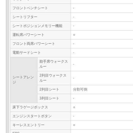
フロントベンチシート
-
シートリフター
-
シートポジションメモリー機能
-
運転席パワーシート
○
フロント両席パワーシート
-
電動サードシート
-
助手席ウォークス
-
ルー
2列目ウォークス
シートアレン
-
ルー
ジ
2列目シート
分割可倒
3列目シート
-
床下ラゲージボックス
○
エンジンスタートボタン
-
キーレスエントリー
○