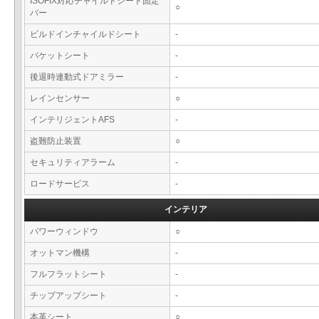
ISOFIX対応チャイルドシート固定
○
バー
ビルドインチャイルドシート
-
バケットシート
-
後退時連動式ドアミラー
-
レインセンサー
○
インテリジェントAFS
-
盗難防止装置
○
セキュリティアラーム
-
ロードサービス
-
インテリア
パワーウィンドウ
○
オットマン機構
-
フルフラットシート
-
チップアップシート
-
本革シート
○