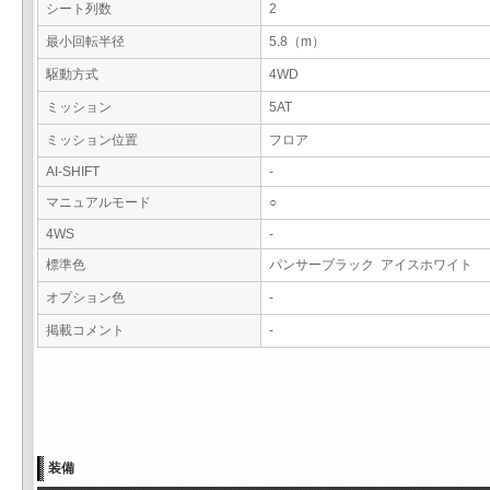
シート列数
2
最小回転半径
5.8（m）
駆動方式
4WD
ミッション
5AT
ミッション位置
フロア
AI-SHIFT
-
マニュアルモード
○
4WS
-
標準色
パンサーブラック アイスホワイト
オプション色
-
掲載コメント
-
装備