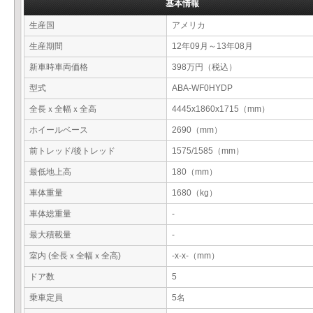
基本情報
生産国
アメリカ
生産期間
12年09月～13年08月
新車時車両価格
398万円（税込）
型式
ABA-WF0HYDP
全長ｘ全幅ｘ全高
4445x1860x1715（mm）
ホイールベース
2690（mm）
前トレッド/後トレッド
1575/1585（mm）
最低地上高
180（mm）
車体重量
1680（kg）
車体総重量
-
最大積載量
-
室内 (全長ｘ全幅ｘ全高)
-x-x-（mm）
ドア数
5
乗車定員
5名