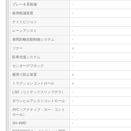
ブレーキ系装備
-
衝突軽減装置
-
ナイトビジョン
-
レーンアシスト
-
車間距離自動制御システム
-
ソナー
○
駐車支援システム
-
センターデフロック
-
横滑り防止装置
○
トラクションコントロール
○
LSD（リミテッドスリップデフ）
-
ダウンヒルアシストコントロール
-
AYC（アクティブ・ヨー・コント
-
ロール）
SH-4WD
-