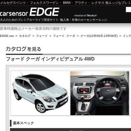
メルセデスベンツ
・
フォルクスワーゲン
・
BMW
・
アウディ
・
レクサス
他エッジなプレミ
大人のためのプレミアカーライフ実現サイト 輸入車・外車のカーセンサーエッジ
新車時価格はメーカー発表当時の価格です
EDGE.net
>
カタログ
>
フォード
>
フォード クーガ
>
クーガ(12年09月-13年08月)
>
インデ
フォード クーガ インディビデュアル 4WD
基本スペック