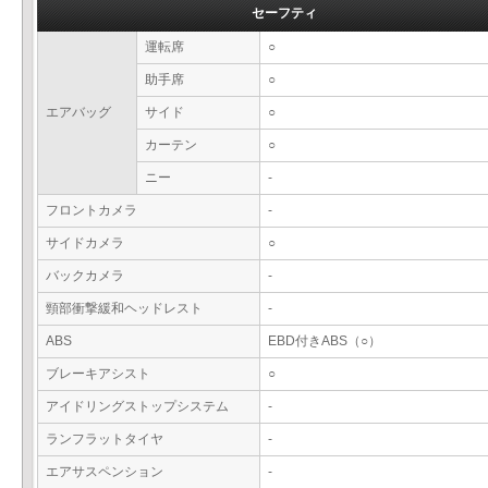
セーフティ
運転席
○
助手席
○
エアバッグ
サイド
○
カーテン
○
ニー
-
フロントカメラ
-
サイドカメラ
○
バックカメラ
-
頸部衝撃緩和ヘッドレスト
-
ABS
EBD付きABS（○）
ブレーキアシスト
○
アイドリングストップシステム
-
ランフラットタイヤ
-
エアサスペンション
-