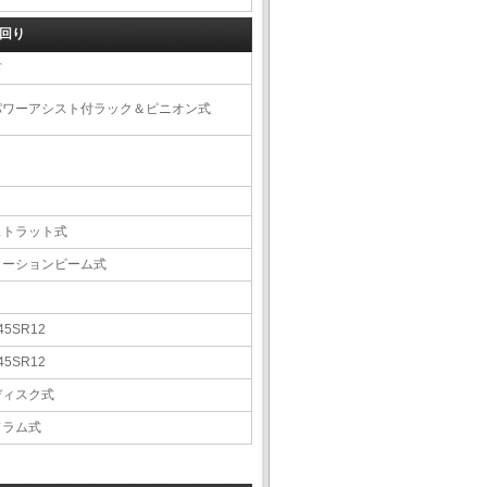
回り
右
パワーアシスト付ラック＆ピニオン式
ストラット式
トーションビーム式
45SR12
45SR12
ディスク式
ドラム式