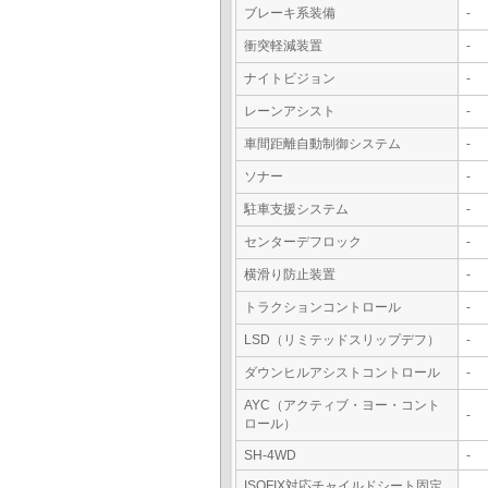
ブレーキ系装備
-
衝突軽減装置
-
ナイトビジョン
-
レーンアシスト
-
車間距離自動制御システム
-
ソナー
-
駐車支援システム
-
センターデフロック
-
横滑り防止装置
-
トラクションコントロール
-
LSD（リミテッドスリップデフ）
-
ダウンヒルアシストコントロール
-
AYC（アクティブ・ヨー・コント
-
ロール）
SH-4WD
-
ISOFIX対応チャイルドシート固定