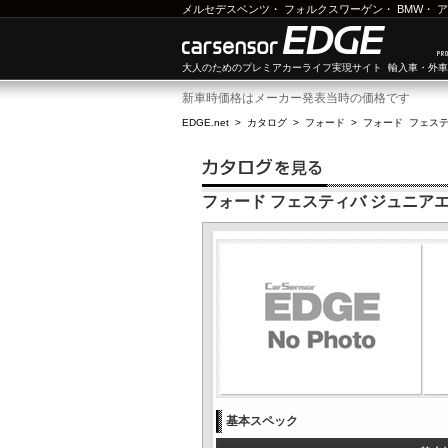
メルセデスベンツ
・
フォルクスワーゲン
・
BMW
・
ア
大人のためのプレミアカーライフ実現サイト 輸入車・外
新車時価格はメーカー発表当時の価格です
EDGE.net
>
カタログ
>
フォード
>
フォード フェス
フォード フェスティバ ジュニア
基本スペック