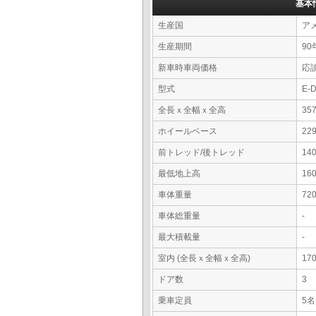
基本
生産国
ア
生産期間
90
新車時車両価格
応
型式
E-
全長ｘ全幅ｘ全高
35
ホイールベース
22
前トレッド/後トレッド
14
最低地上高
16
車体重量
72
車体総重量
-
最大積載量
-
室内 (全長ｘ全幅ｘ全高)
17
ドア数
3
乗車定員
5名