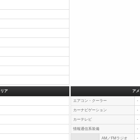
テリア
アメ
エアコン・クーラー
-
カーナビゲーション
-
カーテレビ
-
情報通信系装備
-
AM／FMラジオ
-