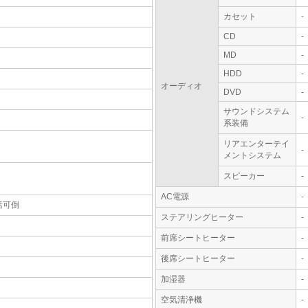
カセット
-
CD
-
MD
-
HDD
-
オーディオ
DVD
-
サウンドシステム
-
系装備
リアエンターテイ
-
メントシステム
スピーカー
-
AC電源
-
括可倒
ステアリングヒーター
-
前席シートヒーター
-
後席シートヒーター
-
加湿器
-
空気清浄機
-