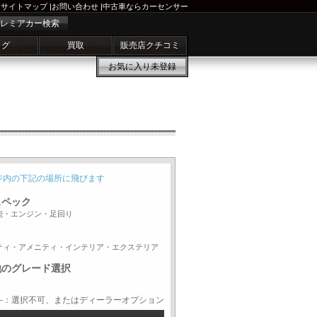
サイトマップ
|
お問い合わせ
|
中古車ならカーセンサー
レミアカー検索
ログ
買取
販売店クチコミ
お気に入り
未登録
ジ内の下記の場所に飛びます
スペック
能・エンジン・足回り
ティ・アメニティ・インテリア・エクステリア
他のグレード選択
-：選択不可、またはディーラーオプション