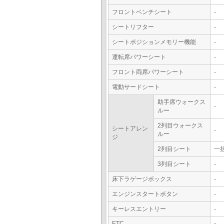
フロントベンチシート
-
シートリフター
-
シートポジションメモリー機能
-
運転席パワーシート
-
フロント両席パワーシート
-
電動サードシート
-
助手席ウォークス
-
ルー
2列目ウォークス
シートアレン
-
ルー
ジ
2列目シート
一
3列目シート
-
床下ラゲージボックス
-
エンジンスタートボタン
-
キーレスエントリー
-
ETC
-