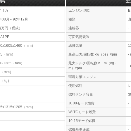
情報
エ
メリカ
エンジン型式
B
年08月～92年12月
種類
直
談万円（税抜）
過給器
-
DA1PF
可変気筒装置
-
70x1605x1460（mm）
総排気量
1
95（mm）
最高出力/回転数 kw（ps）/rpm
-
00/1385（mm）
最大トルク/回転数 n・m（kg・
-
m）/rpm
0（mm）
環境対策エンジン
-
0（kg）
使用燃料
燃料タンク容量
JC08モード燃費
-
05x1315x1205（mm）
WLTCモード燃費
-
10-15モード燃費
-
燃費基準達成
-