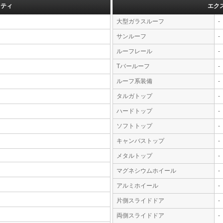
フティ
エク
大型ガラスルーフ
-
サンルーフ
-
ルーフレール
-
Tバールーフ
-
ルーフ系装備
-
タルガトップ
-
ハードトップ
-
ソフトトップ
-
キャンバストップ
-
メタルトップ
-
マグネシウムホイール
-
アルミホイール
-
片側スライドドア
-
両側スライドドア
-