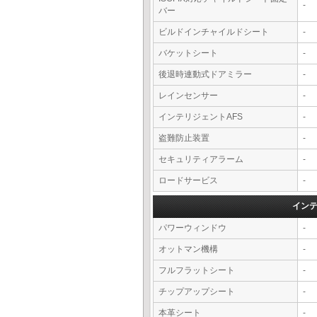
-
バー
ビルドインチャイルドシート
-
バケットシート
-
後退時連動式ドアミラー
-
レインセンサー
-
インテリジェントAFS
-
盗難防止装置
-
セキュリティアラーム
-
ロードサービス
-
イン
パワーウィンドウ
-
オットマン機構
-
フルフラットシート
-
チップアップシート
-
本革シート
-