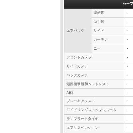
セー
運転席
-
助手席
-
エアバッグ
サイド
-
カーテン
-
ニー
-
フロントカメラ
-
サイドカメラ
-
バックカメラ
-
頸部衝撃緩和ヘッドレスト
-
ABS
-
ブレーキアシスト
-
アイドリングストップシステム
-
ランフラットタイヤ
-
エアサスペンション
-