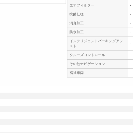
エアフィルター
-
抗菌仕様
-
消臭加工
-
防水加工
-
インテリジェントパーキングアシ
-
スト
クルーズコントロール
-
その他ナビゲーション
-
福祉車両
-