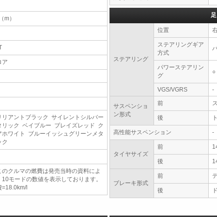
足
4（m）
位置
ステアリングギア
T
方式
ステアリング
ロア
パワーステアリン
○
グ
VGS/VGRS
-
前
サスペンショ
ン形式
リリアントブラック サイレントシルバー
後
タリック ベイブルー ブレイズレッド ク
高性能サスペンション
-
アホワイト ブルーイッシュグリーンメタ
ック
前
1
タイヤサイズ
後
1
このクルマの燃費は発売当時の資料によ
前
、10モードの数値を表示しております。
ブレーキ形式
=18.0km/l
後