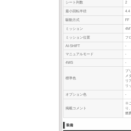
シート列数
2
最小回転半径
4.
駆動方式
FF
ミッション
4M
ミッション位置
フ
AI-SHIFT
-
マニュアルモード
-
4WS
-
ブ
メ
標準色
リ
リ
オプション色
-
※
掲載コメント
り
燃費
装備