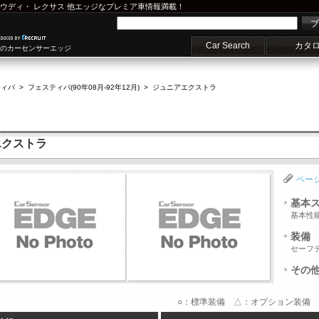
ウディ
・
レクサス
他エッジなプレミア車情報満載！
プ
Car Search
カタ
車のカーセンサーエッジ
ティバ
>
フェスティバ(90年08月-92年12月)
>
ジュニアエクストラ
エクストラ
ペー
基本
基本性
装備
セーフ
その
○：標準装備 △：オプション装備 