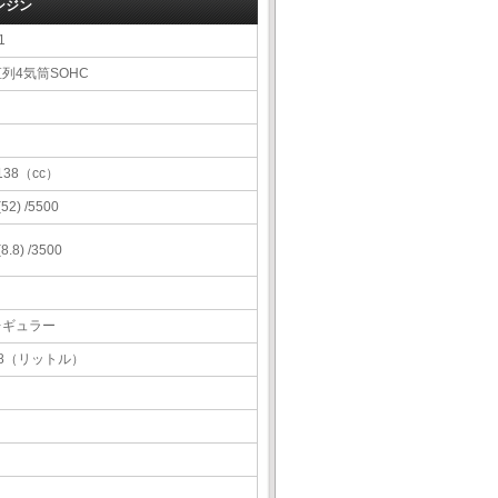
ンジン
1
列4気筒SOHC
138（cc）
 (52) /5500
 (8.8) /3500
レギュラー
38（リットル）