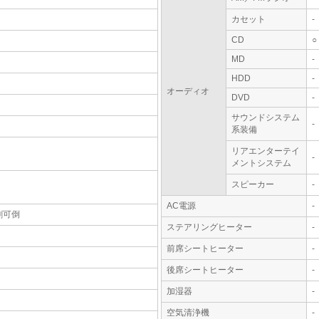
カセット
-
CD
○
MD
-
HDD
-
オーディオ
DVD
-
サウンドシステム
-
系装備
リアエンターテイ
-
メントシステム
スピーカー
-
AC電源
-
割可倒
ステアリングヒーター
-
前席シートヒーター
-
後席シートヒーター
-
加湿器
-
空気清浄機
-