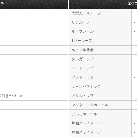
フティ
エク
大型ガラスルーフ
-
サンルーフ
-
ルーフレール
-
Tバールーフ
-
ルーフ系装備
-
タルガトップ
-
ハードトップ
-
ソフトトップ
-
キャンバストップ
-
D付きABS（○）
メタルトップ
-
マグネシウムホイール
-
アルミホイール
-
片側スライドドア
-
両側スライドドア
-