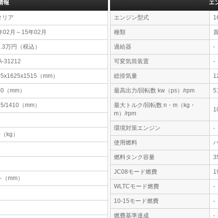
情報
エ
タリア
エンジン型式
1
年02月～15年02月
種類
直
9.3万円（税込）
過給器
-
A-31212
可変気筒装置
-
45x1625x1515（mm）
総排気量
1
00（mm）
最高出力/回転数 kw（ps）/rpm
5
15/1410（mm）
最大トルク/回転数 n・m（kg・
1
m）/rpm
環境対策エンジン
-
0（kg）
使用燃料
燃料タンク容量
JC08モード燃費
1
-x-（mm）
WLTCモード燃費
-
10-15モード燃費
-
燃費基準達成
-