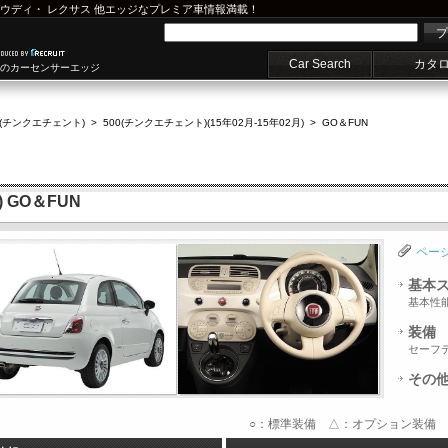
ウディ
・
レクサス
他エッジなプレミア車情報満載！
プ
Car Search
カタ
車のカーセンサーエッジ
0(チンクエチェント)
>
500(チンクエチェント)(15年02月-15年02月)
>
GO＆FUN
 GO＆FUN
ペー
基本
基本性
装備
セーフ
その
○：標準装備 △：オプション装備 