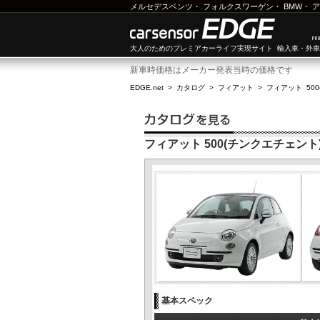
メルセデスベンツ
・
フォルクスワーゲン
・
BMW
・
ア
大人のためのプレミアカーライフ実現サイト 輸入車・外
新車時価格はメーカー発表当時の価格です
EDGE.net
>
カタログ
>
フィアット
>
フィアット 50
フィアット 500(チンクエチェント)
基本スペック