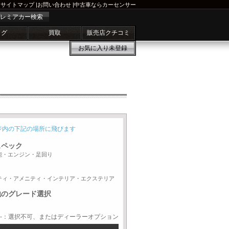
サイトマップ
|
お問い合わせ
|
中古車ならカーセンサー
レミアカー検索
ログ
買取
販売店クチコミ
お気に入り
未登録
ジ内の下記の場所に飛びます
スペック
能・エンジン・足回り
ティ・アメニティ・インテリア・エクステリア
他のグレード選択
-：選択不可、またはディーラーオプション