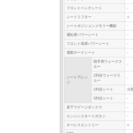
フロントベンチシート
-
シートリフター
○
シートポジションメモリー機能
-
運転席パワーシート
-
フロント両席パワーシート
-
電動サードシート
-
助手席ウォークス
-
ルー
2列目ウォークス
シートアレン
-
ルー
ジ
2列目シート
分
3列目シート
-
床下ラゲージボックス
-
エンジンスタートボタン
-
キーレスエントリー
○