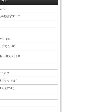
ンジン
69A4
列4気筒SOHC
240（cc）
1 (69) /5500
02 (10.4) /3000
ハイオク
35（リットル）
9.4（km/L）