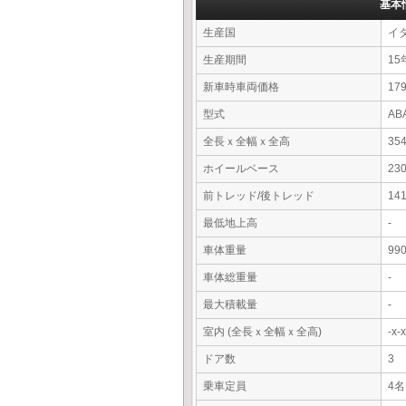
基本
生産国
イ
生産期間
15
新車時車両価格
17
型式
AB
全長ｘ全幅ｘ全高
35
ホイールベース
23
前トレッド/後トレッド
14
最低地上高
-
車体重量
99
車体総重量
-
最大積載量
-
室内 (全長ｘ全幅ｘ全高)
-x
ドア数
3
乗車定員
4名