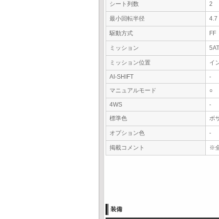
シート列数
2
最小回転半径
4.
駆動方式
FF
ミッション
5A
ミッション位置
イ
AI-SHIFT
-
マニュアルモード
○
4WS
-
標準色
ボ
オプション色
-
掲載コメント
※
装備