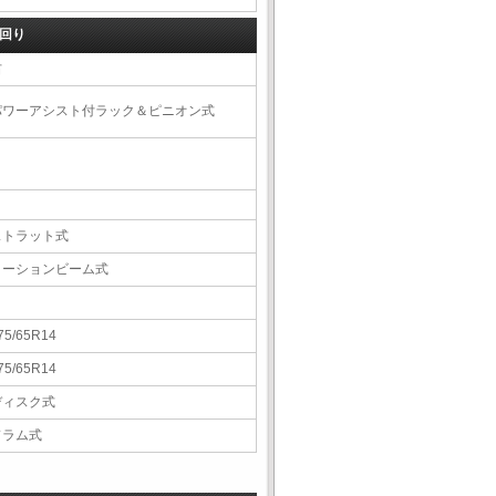
回り
右
パワーアシスト付ラック＆ピニオン式
ストラット式
トーションビーム式
75/65R14
75/65R14
ディスク式
ドラム式