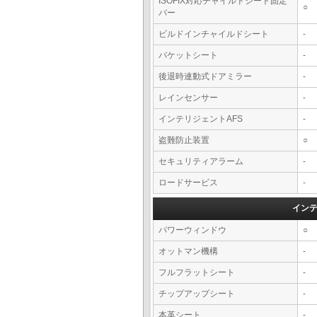
ISOFIX対応チャイルドシート固定
○
バー
ビルドインチャイルドシート
-
バケットシート
-
後退時連動式ドアミラー
-
レインセンサー
-
インテリジェントAFS
-
盗難防止装置
○
セキュリティアラーム
-
ロードサービス
-
イン
パワーウィンドウ
○
オットマン機構
-
フルフラットシート
-
チップアップシート
-
本革シート
-