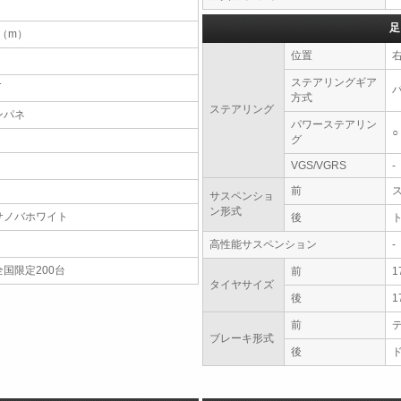
足
7（m）
位置
ステアリングギア
T
方式
ステアリング
ンパネ
パワーステアリン
○
グ
VGS/VGRS
-
前
サスペンショ
ン形式
サノバホワイト
後
高性能サスペンション
-
全国限定200台
前
1
タイヤサイズ
後
1
前
ブレーキ形式
後