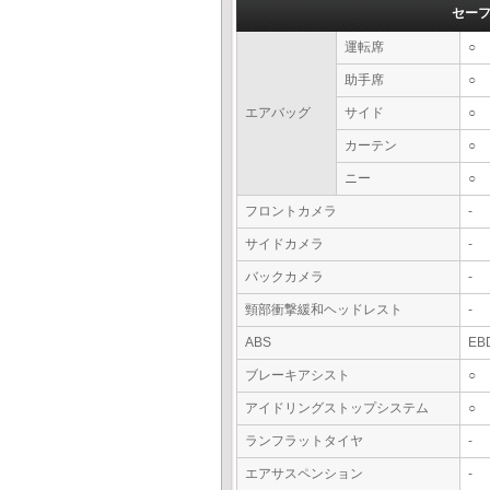
セー
運転席
○
助手席
○
エアバッグ
サイド
○
カーテン
○
ニー
○
フロントカメラ
-
サイドカメラ
-
バックカメラ
-
頸部衝撃緩和ヘッドレスト
-
ABS
EB
ブレーキアシスト
○
アイドリングストップシステム
○
ランフラットタイヤ
-
エアサスペンション
-