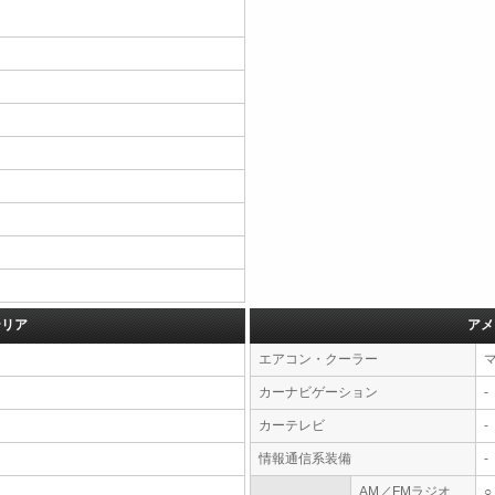
テリア
アメ
エアコン・クーラー
カーナビゲーション
-
カーテレビ
-
情報通信系装備
-
AM／FMラジオ
○