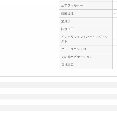
エアフィルター
○
抗菌仕様
-
消臭加工
-
防水加工
-
インテリジェントパーキングアシ
-
スト
クルーズコントロール
-
その他ナビゲーション
-
福祉車両
-