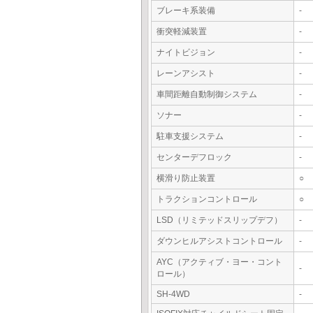
ブレーキ系装備
-
衝突軽減装置
-
ナイトビジョン
-
レーンアシスト
-
車間距離自動制御システム
-
ソナー
-
駐車支援システム
-
センターデフロック
-
横滑り防止装置
○
トラクションコントロール
○
LSD（リミテッドスリップデフ）
-
ダウンヒルアシストコントロール
-
AYC（アクティブ・ヨー・コント
-
ロール）
SH-4WD
-