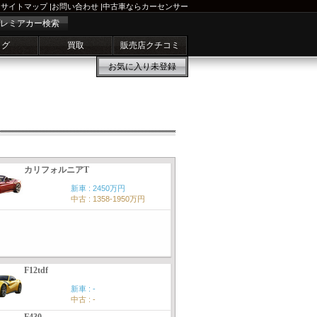
サイトマップ
|
お問い合わせ
|
中古車ならカーセンサー
レミアカー検索
ログ
買取
販売店クチコミ
お気に入り
未登録
カリフォルニアT
新車 : 2450万円
中古 : 1358-1950万円
F12tdf
新車 : -
中古 : -