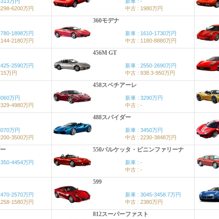
4313万円
新車 : -
3298-6200万円
中古 : 1980万円
360モデナ
1780-1898万円
新車 : 1610-1730万円
1144-2180万円
中古 : 1180-8880万円
456M GT
2425-2590万円
新車 : 2550-2690万円
715万円
中古 : 938.3-950万円
458スペチアーレ
3060万円
新車 : 3290万円
2329-4980万円
中古 : -
488スパイダー
3070万円
新車 : 3450万円
2200-3500万円
中古 : 2230-3848万円
ダー
550バルケッタ・ピニンファリーナ
4350-4454万円
新車 : -
中古 : -
599
2470-2570万円
新車 : 3045-3458.7万円
1258-1580万円
中古 : 2380万円
812スーパーファスト