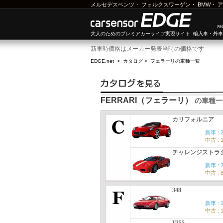
メルセデスベンツ
・
フォルクスワーゲン
・
BMW
・
ア
大人のためのプレミアカーライフ実現サイト 輸入車・外
新車時価格はメーカー発表当時の価格です
EDGE.net
>
カタログ
>
フェラーリ
の車種一覧
FERRARI（フェラーリ）
の車種一
カリフォルニア
新車 : 
中古 : 
チャレンジストラ
新車 : 
中古 : 
348
新車 : 
中古 : 