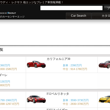
ウディ
・
レクサス
他エッジなプレミア車情報満載！
プ
Car Search
カタ
車のカーセンサーエッジ
覧
カリフォルニア30
2360万円
新車 : 2390万円
1000-1580万円
中古 : 914-1780万円
ダーレ
2130万円
8800万円
F12ベルリネッタ
1790-1960万円
新車 : 3590-3730万円
1098-1297.8万円
中古 : 2830-3780万円