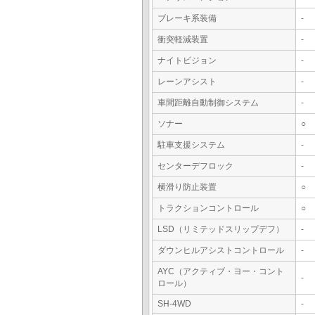
ブレーキ系装備
-
衝突軽減装置
-
ナイトビジョン
-
レーンアシスト
-
車間距離自動制御システム
-
ソナー
○
駐車支援システム
-
センターデフロック
-
横滑り防止装置
○
トラクションコントロール
○
LSD（リミテッドスリップデフ）
-
ダウンヒルアシストコントロール
-
AYC（アクティブ・ヨー・コント
-
ロール）
SH-4WD
-