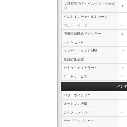
ISOFIX対応チャイルドシート固定
○
バー
ビルドインチャイルドシート
-
バケットシート
-
後退時連動式ドアミラー
○
レインセンサー
○
インテリジェントAFS
△
盗難防止装置
○
セキュリティアラーム
△
ロードサービス
-
イン
パワーウィンドウ
○
オットマン機構
-
フルフラットシート
-
チップアップシート
-