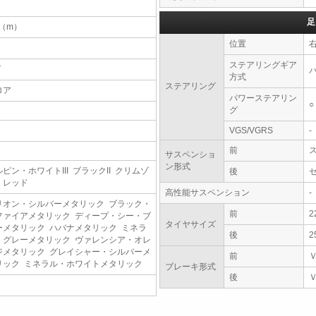
足
1（m）
位置
ステアリングギア
T
方式
ステアリング
ロア
パワーステアリン
○
グ
VGS/VGRS
-
前
サスペンショ
ン形式
ピン・ホワイトIII ブラックII クリムゾ
後
・レッド
高性能サスペンション
-
リオン・シルバーメタリック ブラック・
前
2
ファイアメタリック ディープ・シー・ブ
タイヤサイズ
ーメタリック ハバナメタリック ミネラ
後
2
・グレーメタリック ヴァレンシア・オレ
ジメタリック グレイシャー・シルバーメ
前
リック ミネラル・ホワイトメタリック
ブレーキ形式
後