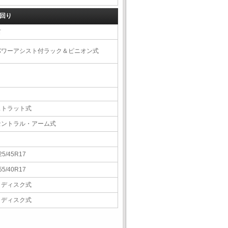
回り
右
パワーアシスト付ラック＆ピニオン式
ストラット式
セントラル・アーム式
25/45R17
55/40R17
Ｖディスク式
Ｖディスク式