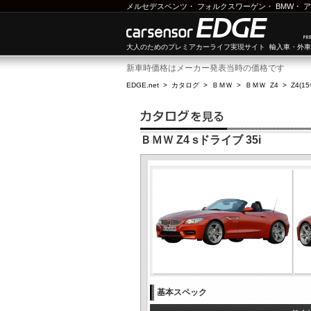
メルセデスベンツ
・
フォルクスワーゲン
・
BMW
・
ア
大人のためのプレミアカーライフ実現サイト 輸入車・外
新車時価格はメーカー発表当時の価格です
EDGE.net
>
カタログ
>
ＢＭＷ
>
ＢＭＷ Z4
>
Z4(1
ＢＭＷ Z4 sドライブ 35i
基本スペック