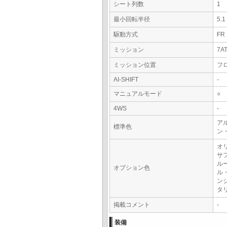
シート列数
1
最小回転半径
5.
駆動方式
FR
ミッション
7A
ミッション位置
フ
AI-SHIFT
-
マニュアルモード
○
4WS
-
アル
標準色
ン
オ
サ
ル
オプション色
ル
ン
タ
掲載コメント
-
装備