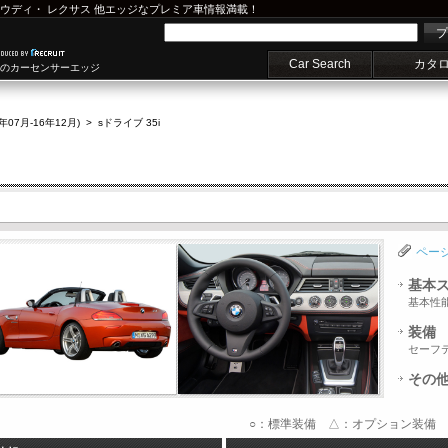
ウディ
・
レクサス
他エッジなプレミア車情報満載！
プ
Car Search
カタ
車のカーセンサーエッジ
5年07月-16年12月)
>
sドライブ 35i
ペー
基本
基本性
装備
セーフ
その
○：標準装備 △：オプション装備 