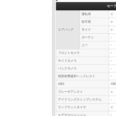
セー
運転席
○
助手席
○
エアバッグ
サイド
○
カーテン
-
ニー
-
フロントカメラ
-
サイドカメラ
-
バックカメラ
-
頸部衝撃緩和ヘッドレスト
-
ABS
AB
ブレーキアシスト
○
アイドリングストップシステム
-
ランフラットタイヤ
○
エアサスペンション
-