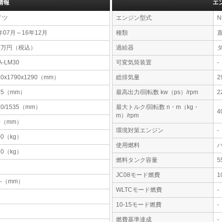
情報
エ
イツ
エンジン型式
N
年07月～16年12月
種類
26万円（税込）
過給器
A-LM30
可変気筒装置
-
50x1790x1290（mm）
総排気量
2
95（mm）
最高出力/回転数 kw（ps）/rpm
2
10/1535（mm）
最大トルク/回転数 n・m（kg・
4
m）/rpm
0（mm）
環境対策エンジン
-
00（kg）
使用燃料
10（kg）
燃料タンク容量
JC08モード燃費
1
-x-（mm）
WLTCモード燃費
-
10-15モード燃費
-
燃費基準達成
-