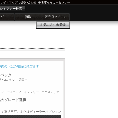
サイトマップ
|
お問い合わせ
|
中古車ならカーセンサー
レミアカー検索
ログ
買取
販売店クチコミ
お気に入り
未登録
ジ内の下記の場所に飛びます
スペック
能・エンジン・足回り
ティ・アメニティ・インテリア・エクステリア
他のグレード選択
-：選択不可、またはディーラーオプション