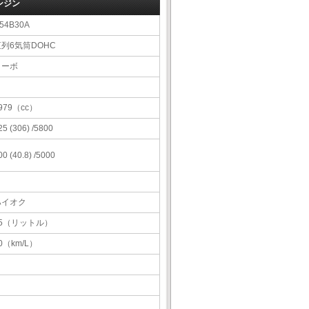
ンジン
54B30A
直列6気筒DOHC
ターボ
979（cc）
25 (306) /5800
00 (40.8) /5000
ハイオク
55（リットル）
0（km/L）