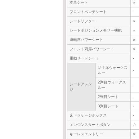
本革シート
○
フロントベンチシート
-
シートリフター
○
シートポジションメモリー機能
○
運転席パワーシート
○
フロント両席パワーシート
○
電動サードシート
-
助手席ウォークス
-
ルー
2列目ウォークス
シートアレン
-
ルー
ジ
2列目シート
-
3列目シート
-
床下ラゲージボックス
-
エンジンスタートボタン
△
キーレスエントリー
○