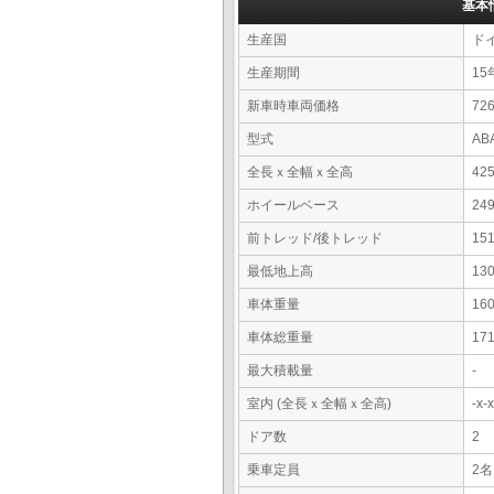
基本
生産国
ド
生産期間
15
新車時車両価格
7
型式
AB
全長ｘ全幅ｘ全高
42
ホイールベース
24
前トレッド/後トレッド
15
最低地上高
13
車体重量
16
車体総重量
17
最大積載量
-
室内 (全長ｘ全幅ｘ全高)
-x
ドア数
2
乗車定員
2名