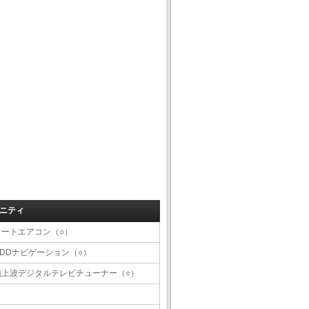
ニティ
オートエアコン（○）
HDDナビゲーション（○）
地上波デジタルテレビチューナー（○）