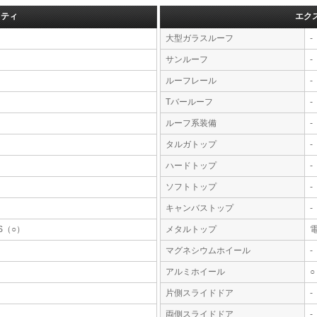
フティ
エク
大型ガラスルーフ
-
サンルーフ
-
ルーフレール
-
Tバールーフ
-
ルーフ系装備
-
タルガトップ
-
ハードトップ
-
ソフトトップ
-
キャンバストップ
-
S（○）
メタルトップ
マグネシウムホイール
-
アルミホイール
○
片側スライドドア
-
両側スライドドア
-