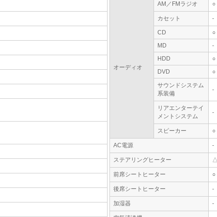
AM／FMラジオ
○
カセット
-
CD
○
MD
-
HDD
○
オーディオ
DVD
○
サウンドシステム
-
系装備
リアエンターテイ
-
メントシステム
スピーカー
○
AC電源
-
ステアリングヒーター
前席シートヒーター
○
後席シートヒーター
-
加湿器
-