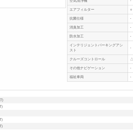
空気清浄機
-
エアフィルター
○
抗菌仕様
-
消臭加工
-
防水加工
-
インテリジェントパーキングアシ
-
スト
クルーズコントロール
その他ナビゲーション
-
福祉車両
-
T)
T)
T)
T)