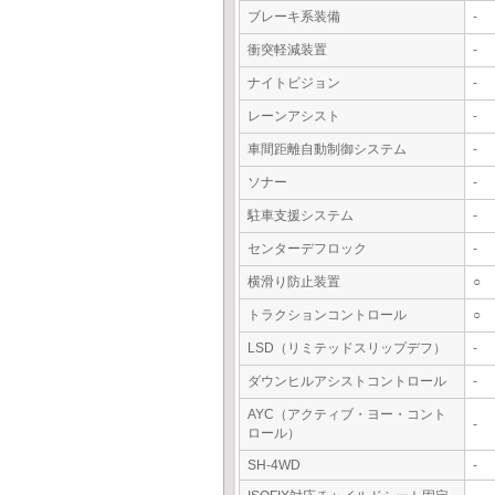
ブレーキ系装備
-
衝突軽減装置
-
ナイトビジョン
-
レーンアシスト
-
車間距離自動制御システム
-
ソナー
-
駐車支援システム
-
センターデフロック
-
横滑り防止装置
○
トラクションコントロール
○
LSD（リミテッドスリップデフ）
-
ダウンヒルアシストコントロール
-
AYC（アクティブ・ヨー・コント
-
ロール）
SH-4WD
-