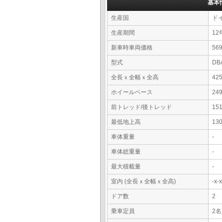
基本
生産国
ド
生産期間
12
新車時車両価格
5
型式
DB
全長ｘ全幅ｘ全高
42
ホイールベース
24
前トレッド/後トレッド
15
最低地上高
13
車体重量
-
車体総重量
-
最大積載量
-
室内 (全長ｘ全幅ｘ全高)
-x
ドア数
2
乗車定員
2名