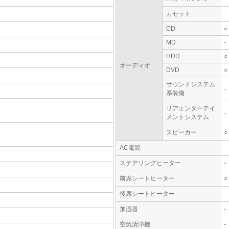
カセット
-
CD
○
MD
-
HDD
○
オーディオ
DVD
○
サウンドシステム
-
系装備
リアエンターテイ
-
メントシステム
スピーカー
○
AC電源
-
ステアリングヒーター
-
前席シートヒーター
○
後席シートヒーター
-
加湿器
-
空気清浄機
-