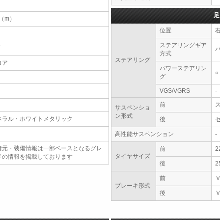
足
1（m）
位置
ステアリングギア
T
方式
ステアリング
ロア
パワーステアリン
○
グ
VGS/VGRS
-
前
サスペンショ
ン形式
ネラル・ホワイトメタリック
後
高性能サスペンション
-
諸元・装備情報は一部ベースとなるグレ
前
2
タイヤサイズ
ドの情報を掲載しております
後
2
前
ブレーキ形式
後