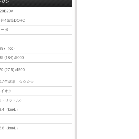
ンジン
20B20A
直列4気筒DOHC
ターボ
997（cc）
35 (184) /5000
70 (27.5) /4500
H17年基準 ☆☆☆☆
ハイオク
55（リットル）
3.4（km/L）
2.8（km/L）