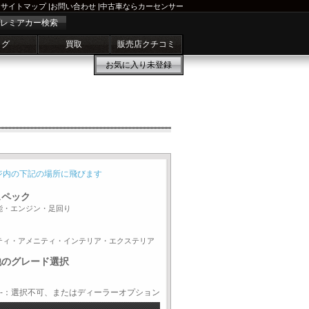
サイトマップ
|
お問い合わせ
|
中古車ならカーセンサー
レミアカー検索
ログ
買取
販売店クチコミ
お気に入り
未登録
ジ内の下記の場所に飛びます
スペック
能・エンジン・足回り
ティ・アメニティ・インテリア・エクステリア
他のグレード選択
-：選択不可、またはディーラーオプション