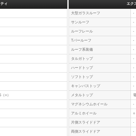
フティ
エク
大型ガラスルーフ
-
サンルーフ
-
ルーフレール
-
Tバールーフ
-
ルーフ系装備
-
タルガトップ
-
ハードトップ
-
ソフトトップ
-
キャンバストップ
-
S（○）
メタルトップ
マグネシウムホイール
-
アルミホイール
○
片側スライドドア
-
両側スライドドア
-