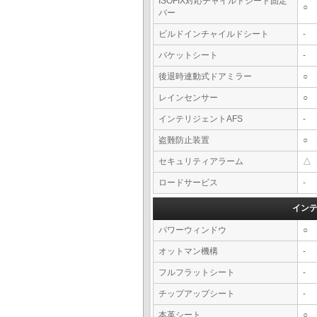
ISOFIX対応チャイルドシート固定
○
バー
ビルドインチャイルドシート
-
バケットシート
-
後退時連動式ドアミラー
○
レインセンサー
○
インテリジェントAFS
-
盗難防止装置
○
セキュリティアラーム
△
ロードサービス
-
イン
パワーウィンドウ
○
オットマン機構
-
フルフラットシート
-
チップアップシート
-
本革シート
○