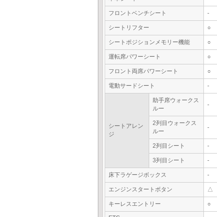
フロントベンチシート
-
シートリフター
○
シートポジションメモリー機能
○
運転席パワーシート
○
フロント両席パワーシート
○
電動サードシート
-
助手席ウォークス
-
ルー
2列目ウォークス
シートアレン
-
ルー
ジ
2列目シート
-
3列目シート
-
床下ラゲージボックス
-
エンジンスタートボタン
△
キーレスエントリー
○