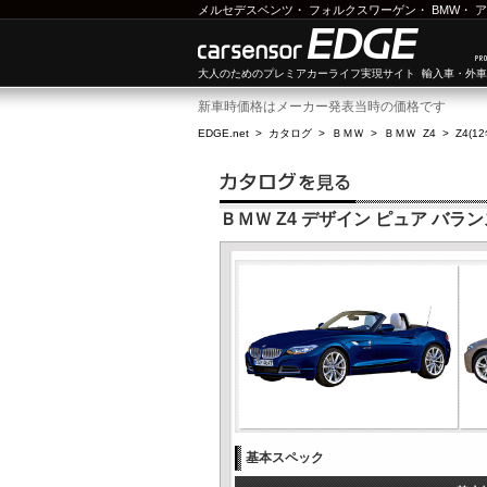
メルセデスベンツ
・
フォルクスワーゲン
・
BMW
・
ア
大人のためのプレミアカーライフ実現サイト 輸入車・外
新車時価格はメーカー発表当時の価格です
EDGE.net
>
カタログ
>
ＢＭＷ
>
ＢＭＷ Z4
>
Z4(1
ＢＭＷ Z4 デザイン ピュア バラ
基本スペック