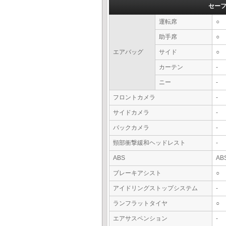
セー
運転席
○
助手席
○
エアバッグ
サイド
○
カーテン
-
ニー
-
フロントカメラ
-
サイドカメラ
-
バックカメラ
-
頸部衝撃緩和ヘッドレスト
-
ABS
AB
ブレーキアシスト
○
アイドリングストップシステム
-
ランフラットタイヤ
○
エアサスペンション
-