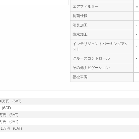
エアフィルター
○
抗菌仕様
-
消臭加工
-
防水加工
-
インテリジェントパーキングアシ
-
スト
クルーズコントロール
-
その他ナビゲーション
-
福祉車両
-
万円 (6AT)
6AT)
円 (6AT)
円 (6AT)
万円 (6AT)