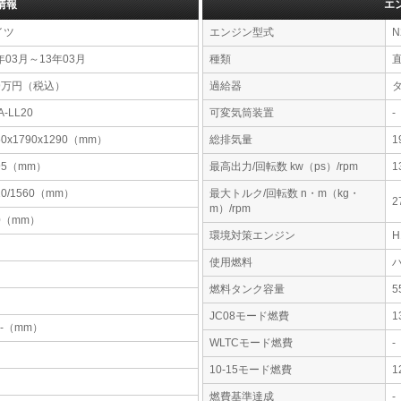
情報
エ
イツ
エンジン型式
N
年03月～13年03月
種類
69万円（税込）
過給器
A-LL20
可変気筒装置
-
50x1790x1290（mm）
総排気量
1
95（mm）
最高出力/回転数 kw（ps）/rpm
1
10/1560（mm）
最大トルク/回転数 n・m（kg・
2
m）/rpm
0（mm）
環境対策エンジン
使用燃料
燃料タンク容量
JC08モード燃費
1
-x-（mm）
WLTCモード燃費
-
10-15モード燃費
1
燃費基準達成
-