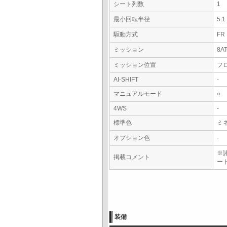
シート列数
1
最小回転半径
5.
駆動方式
FR
ミッション
8A
ミッション位置
フ
AI-SHIFT
-
マニュアルモード
○
4WS
-
標準色
ミ
オプション色
-
※
掲載コメント
ー
装備