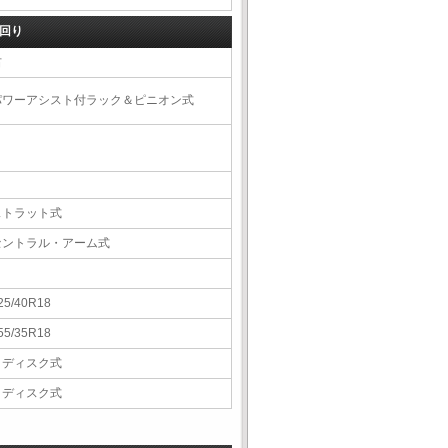
回り
右
パワーアシスト付ラック＆ピニオン式
ストラット式
セントラル・アーム式
25/40R18
55/35R18
Ｖディスク式
Ｖディスク式