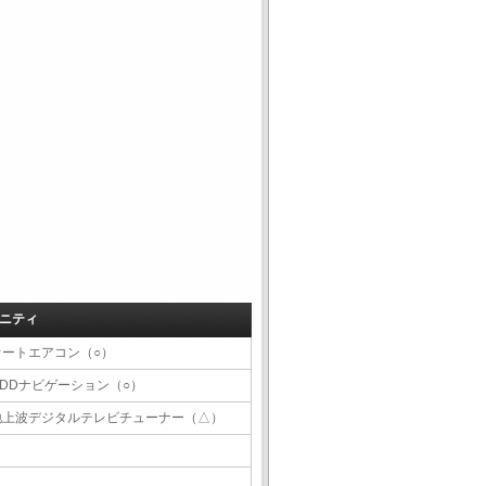
ニティ
オートエアコン（○）
HDDナビゲーション（○）
地上波デジタルテレビチューナー（△）