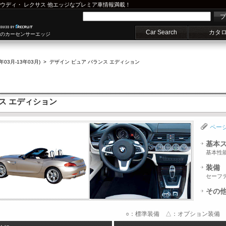
ウディ
・
レクサス
他エッジなプレミア車情報満載！
プ
Car Search
カタ
車のカーセンサーエッジ
2年03月-13年03月)
>
デザイン ピュア バランス エディション
ンス エディション
ペー
基本
基本性
装備
セーフ
その
○：標準装備 △：オプション装備 