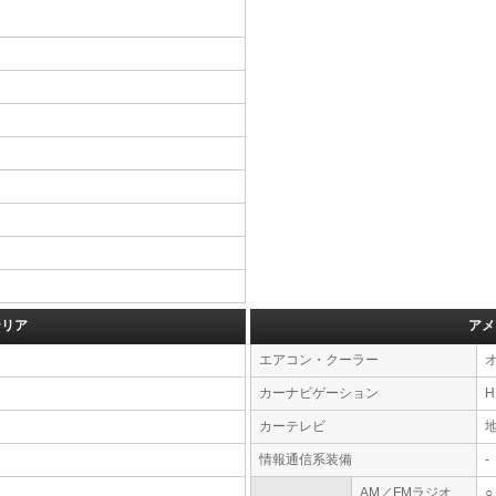
テリア
アメ
エアコン・クーラー
カーナビゲーション
カーテレビ
情報通信系装備
-
AM／FMラジオ
○