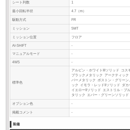
シート列数
1
最小回転半径
4.7（m）
駆動方式
FR
ミッション
5MT
ミッション位置
フロア
AI-SHIFT
-
マニュアルモード
-
4WS
-
アルピン・ホワイトIIIソリッド コス
ブラックメタリック アークティック
バーメタリック ボストン・グリーン
標準色
ック イモラ・レッドIIソリッド ダ
イエローIIソリッド エストリル・ブ
タリック エバー・グリーンソリッ
オプション色
-
掲載コメント
-
装備