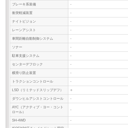
ブレーキ系装備
-
衝突軽減装置
-
ナイトビジョン
-
レーンアシスト
-
車間距離自動制御システム
-
ソナー
-
駐車支援システム
-
センターデフロック
-
横滑り防止装置
-
トラクションコントロール
-
LSD（リミテッドスリップデフ）
○
ダウンヒルアシストコントロール
-
AYC（アクティブ・ヨー・コント
-
ロール）
SH-4WD
-