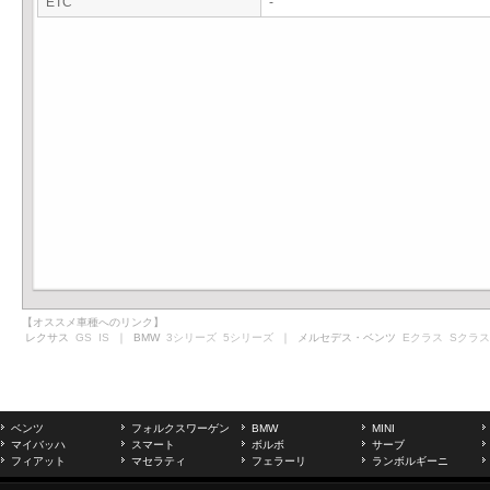
ETC
-
【オススメ車種へのリンク】
レクサス
GS
IS
｜ BMW
3シリーズ
5シリーズ
｜ メルセデス・ベンツ
Eクラス
Sクラス
ベンツ
フォルクスワーゲン
BMW
MINI
マイバッハ
スマート
ボルボ
サーブ
フィアット
マセラティ
フェラーリ
ランボルギーニ