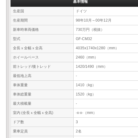
基本情報
生産国
ドイツ
生産期間
98年10月～00年12月
新車時車両価格
730万円（税抜）
型式
GF-CM32
全長ｘ全幅ｘ全高
4035x1740x1280（mm）
ホイールベース
2460（mm）
前トレッド/後トレッド
1420/1490（mm）
最低地上高
-
車体重量
1410（kg）
車体総重量
1520（kg）
最大積載量
-
室内 (全長ｘ全幅ｘ全高)
-x-x-（mm）
ドア数
3
乗車定員
2名