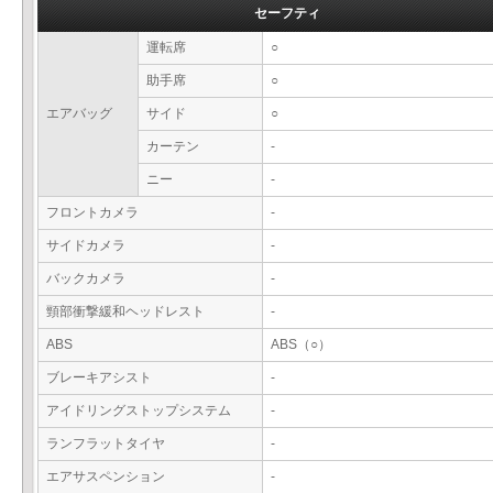
セーフティ
運転席
○
助手席
○
エアバッグ
サイド
○
カーテン
-
ニー
-
フロントカメラ
-
サイドカメラ
-
バックカメラ
-
頸部衝撃緩和ヘッドレスト
-
ABS
ABS（○）
ブレーキアシスト
-
アイドリングストップシステム
-
ランフラットタイヤ
-
エアサスペンション
-