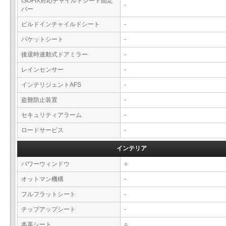
ISOFIX対応チャイルドシート固定
-
バー
ビルドインチャイルドシート
-
バケットシート
-
後退時連動式ドアミラー
-
レインセンサー
-
インテリジェントAFS
-
盗難防止装置
-
セキュリティアラーム
-
ロードサービス
-
インテリア
パワーウィンドウ
○
オットマン機構
-
フルフラットシート
-
チップアップシート
-
本革シート
○