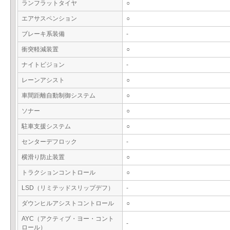
ランフラットタイヤ
○
エアサスペンション
○
ブレーキ系装備
-
衝突軽減装置
○
ナイトビジョン
-
レーンアシスト
○
車間距離自動制御システム
○
ソナー
○
駐車支援システム
○
センターデフロック
-
横滑り防止装置
○
トラクションコントロール
○
LSD（リミテッドスリップデフ）
-
ダウンヒルアシストコントロール
○
AYC（アクティブ・ヨー・コント
-
ロール）