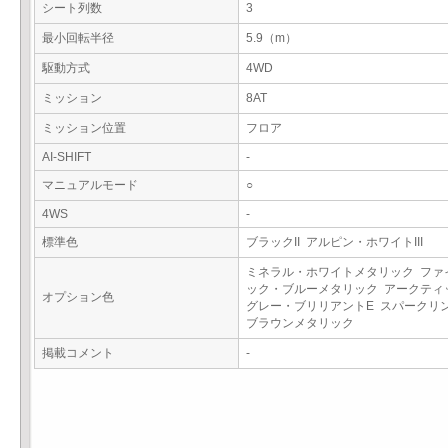
シート列数
3
最小回転半径
5.9（m）
駆動方式
4WD
ミッション
8AT
ミッション位置
フロア
AI-SHIFT
-
マニュアルモード
○
4WS
-
標準色
ブラックII アルピン・ホワイトIII
ミネラル・ホワイトメタリック ファ
ック・ブルーメタリック アークティ
オプション色
グレー・ブリリアントE スパークリ
ブラウンメタリック
掲載コメント
-