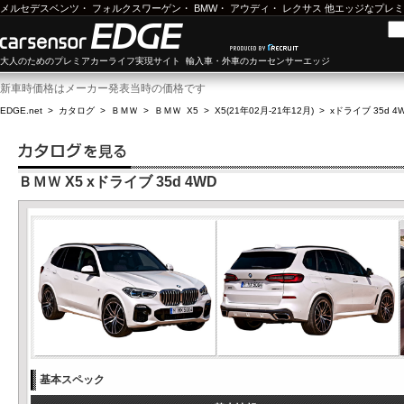
メルセデスベンツ
・
フォルクスワーゲン
・
BMW
・
アウディ
・
レクサス
他エッジなプレミ
大人のためのプレミアカーライフ実現サイト 輸入車・外車のカーセンサーエッジ
新車時価格はメーカー発表当時の価格です
EDGE.net
>
カタログ
>
ＢＭＷ
>
ＢＭＷ X5
>
X5(21年02月-21年12月)
>
xドライブ 35d 4
ＢＭＷ X5 xドライブ 35d 4WD
基本スペック