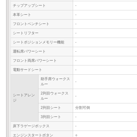
チップアップシート
-
本革シート
-
フロントベンチシート
-
シートリフター
-
シートポジションメモリー機能
-
運転席パワーシート
-
フロント両席パワーシート
-
電動サードシート
-
助手席ウォークス
-
ルー
2列目ウォークス
シートアレン
-
ルー
ジ
2列目シート
分割可倒
3列目シート
-
床下ラゲージボックス
-
エンジンスタートボタン
○