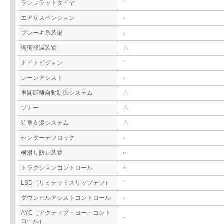
ランフラットタイヤ
-
エアサスペンション
-
ブレーキ系装備
-
衝突軽減装置
△
ナイトビジョン
-
レーンアシスト
-
車間距離自動制御システム
△
ソナー
△
駐車支援システム
△
センターデフロック
-
横滑り防止装置
○
トラクションコントロール
○
LSD（リミテッドスリップデフ）
-
ダウンヒルアシストコントロール
-
AYC（アクティブ・ヨー・コント
-
ロール）