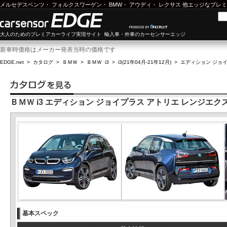
メルセデスベンツ
・
フォルクスワーゲン
・
BMW
・
アウディ
・
レクサス
他エッジなプレミ
大人のためのプレミアカーライフ実現サイト 輸入車・外車のカーセンサーエッジ
新車時価格はメーカー発表当時の価格です
EDGE.net
>
カタログ
>
ＢＭＷ
>
ＢＭＷ i3
>
i3(21年04月-21年12月)
>
エディション ジョ
ＢＭＷ i3 エディション ジョイプラス アトリエ レンジエ
基本スペック