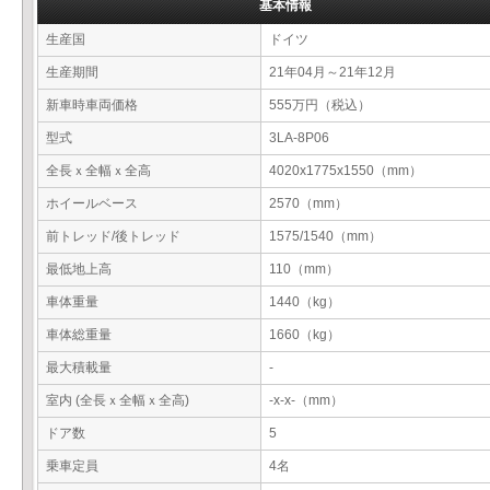
基本情報
生産国
ドイツ
生産期間
21年04月～21年12月
新車時車両価格
555万円（税込）
型式
3LA-8P06
全長ｘ全幅ｘ全高
4020x1775x1550（mm）
ホイールベース
2570（mm）
前トレッド/後トレッド
1575/1540（mm）
最低地上高
110（mm）
車体重量
1440（kg）
車体総重量
1660（kg）
最大積載量
-
室内 (全長ｘ全幅ｘ全高)
-x-x-（mm）
ドア数
5
乗車定員
4名