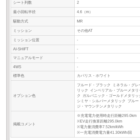
シート列数
2
最小回転半径
4.6（m）
駆動方式
MR
ミッション
その他AT
ミッション位置
-
AI-SHIFT
-
マニュアルモード
-
4WS
-
標準色
カパリス・ホワイト
フルード・ブラック ミネラル・グレ
リック インペリアル・ブルーメタリ
オプション色
ク ガルバニック・ゴールドメタリッ
シミヤ・シルバーメタリック ブルー
ジ・マウンテンメタリック
※充電電力使用時走行距離295.0km
※EV走行換算距離295.0km
掲載コメント
※電力量消費率7.52km/kWh
※一充電消費電力量41.30kWh/回