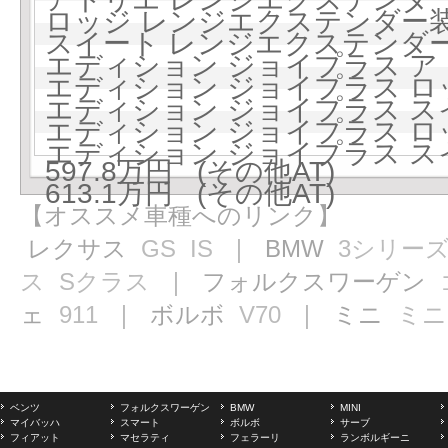
ロッジ レンジエクステンダー装備
スイート レンジエクステンダー装
エディション ジョイプラス アト
エディション ジョイプラス ロッジ
エディション ジョイプラス スイー
エディション ジョイプラス 
エディション ジョイプラス 
597.8万円 (その他AT)
613.1万円 (その他AT)
【オススメ車種へのリンク】
レクサス
GS
IS
｜ BMW
3シリー
ス
Sクラス
｜ フォルクスワーゲン
ェ
911
｜ ボルボ
V70
｜ ミニ
ミニ
ベンツ
フォルクスワーゲン
BMW
MINI
マイバッハ
スマート
ボルボ
サーブ
フィアット
マセラティ
フェラーリ
ランボルギーニ