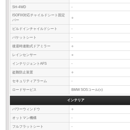
SH-4WD
-
ISOFIX対応チャイルドシート固定
○
バー
ビルドインチャイルドシート
-
バケットシート
-
後退時連動式ドアミラー
○
レインセンサー
○
インテリジェントAFS
-
盗難防止装置
○
セキュリティアラーム
-
ロードサービス
BMW SOSコール(○)
インテリア
パワーウィンドウ
○
オットマン機構
-
フルフラットシート
-