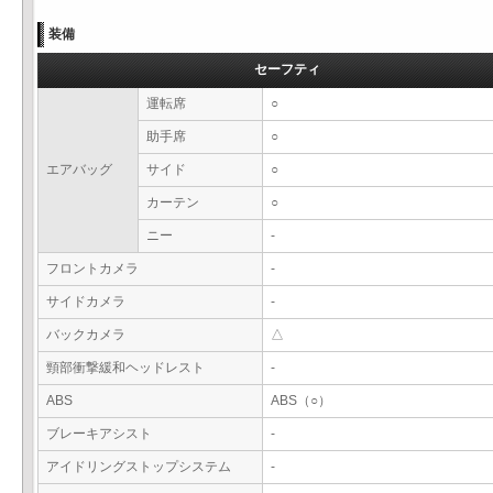
装備
セーフティ
運転席
○
助手席
○
エアバッグ
サイド
○
カーテン
○
ニー
-
フロントカメラ
-
サイドカメラ
-
バックカメラ
△
頸部衝撃緩和ヘッドレスト
-
ABS
ABS（○）
ブレーキアシスト
-
アイドリングストップシステム
-